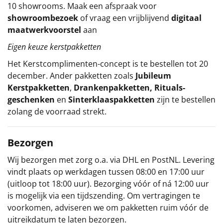
10 showrooms. Maak een afspraak voor
showroombezoek
of vraag een vrijblijvend
digitaal
maatwerkvoorstel
aan
Eigen keuze kerstpakketten
Het
Kerstcomplimenten
-concept
is te bestellen tot 20
december. Ander pakketten zoals
Jubileum
Kerstpakketten
,
Drankenpakketten
,
Rituals-
geschenken
en
Sinterklaaspakketten
zijn te bestellen
zolang de voorraad strekt.
Bezorgen
Wij bezorgen met zorg o.a. via DHL en PostNL. Levering
vindt plaats op werkdagen tussen 08:00 en 17:00 uur
(uitloop tot 18:00 uur). Bezorging vóór of ná 12:00 uur
is mogelijk via een tijdszending. Om vertragingen te
voorkomen, adviseren we om pakketten ruim vóór de
uitreikdatum te laten bezorgen.