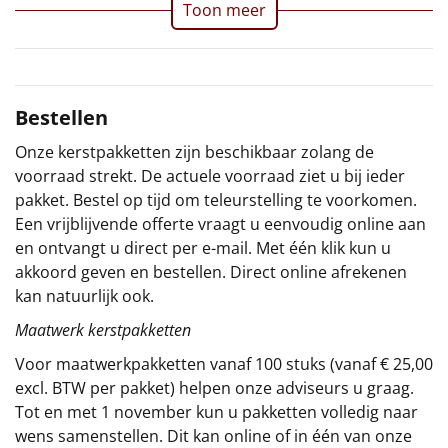
Toon meer
Sinterklaaspakketten
Particulier
Bestellen
Kerstgeschenken 2026
Onze kerstpakketten zijn beschikbaar zolang de
voorraad strekt. De actuele voorraad ziet u bij ieder
Relatiegeschenken
pakket. Bestel op tijd om teleurstelling te voorkomen.
Een vrijblijvende offerte vraagt u eenvoudig online aan
Cadeaubon
en ontvangt u direct per e-mail. Met één klik kun u
akkoord geven en bestellen. Direct online afrekenen
Per stuk
kan natuurlijk ook.
Alle overige
Maatwerk kerstpakketten
Voor maatwerkpakketten vanaf 100 stuks (vanaf € 25,00
excl. BTW per pakket) helpen onze adviseurs u graag.
Tot en met 1 november kun u pakketten volledig naar
wens samenstellen. Dit kan online of in één van onze