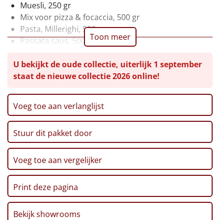
Muesli, 250 gr
Leuke
Mix voor pizza & focaccia, 500 gr
Pasta, Millerighi, 500 gr
Toon meer
Goedkope
Passata saus, 500 gr
Tomatensoep, 450 ml
Uniek
U bekijkt de oude collectie, uiterlijk 1 september
Aardbeiensiroop, 75 cl
staat de nieuwe collectie 2026 online!
Aardbei jam, 230 gr
Alle thema's
Bosvruchten thee, 30 gr
Chips, 125 gr
Voeg toe aan verlanglijst
Artikel
XXL Pretzelsticks, 200 gr
Mini grissini, 100 gr
Hitster
NIEUW
Stuur dit pakket door
Grissini, 100 gr
Spread en dip, 3 x 23 gr
Pizzarette
Kruidkoek, 145 gr
Voeg toe aan vergelijker
Pancake mix, 250 gr
Tas
Koekjes chocolade, 150 gr
Print deze pagina
Toblerone, 100 gr
Wake up light
NIEUW
Popcorn, 125 gr
Bekijk showrooms
Mint en drop ballen, 100 gr