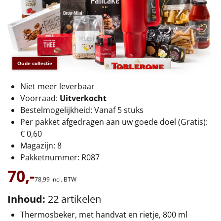
€75 tot €100
€100 en hoger
Alle kerstpakketten 2026
Oude collectie
Thema
Niet meer leverbaar
Origineel
Voorraad:
Uitverkocht
Bestelmogelijkheid: Vanaf 5 stuks
Rituals
Per pakket afgedragen aan uw goede doel (Gratis):
€ 0,60
Luxe
Magazijn: 8
Pakketnummer: R087
Mannen
70,-
78,
99
incl. BTW
Vrouwen
Inhoud:
22 artikelen
Duurzaam
Thermosbeker, met handvat en rietje, 800 ml