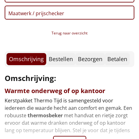
Borrelplank
Marshmallows, 150 gr
Maatwerk / prijschecker
Verpakt in een feestelijke kerstdoos, 39 x 29 x 30 cm
Warmtekussen
NIEUW
Slowcooker
Terug naar overzicht
POPULAIR
Noodradio
NIEUW
Omschrijving
Bestellen
Bezorgen
Betalen
Deken (fleece plaid)
Omschrijving:
Alle artikelen
Warmte onderweg of op kantoor
Overige
Kerstpakket Thermo Tijd is samengesteld voor
Ideeën
iedereen die waarde hecht aan comfort en gemak. Een
robuuste
thermosbeker
met handvat en rietje zorgt
Personeel
ervoor dat warme dranken onderweg of op kantoor
lang op temperatuur blijven. Stel je voor dat je tijdens
Doe het zelf