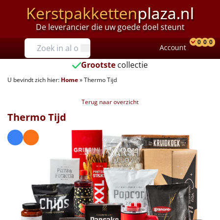
Kerstpakketten
plaza.nl
De leverancier die uw goede doel steunt
Prijzen
0
0
0
Account
Prod
Ver
W
Tot €25
Grootste
collectie
U bevindt zich hier:
Home
»
Thermo Tijd
€25 tot €35
Terug naar overzicht
€35 tot €40
Thermo Tijd
€40 tot €45
€45 tot €50
€50 tot €55
€55 tot €75