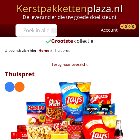
Kerstpakketten
plaza.nl
De leverancier die uw goede doel steunt
Prijzen
0
0
0
Account
Prod
Ver
W
Tot €25
Grootste
collectie
U bevindt zich hier:
Home
»
Thuispret
€25 tot €35
Terug naar overzicht
€35 tot €40
Thuispret
€40 tot €45
€45 tot €50
€50 tot €55
€55 tot €75