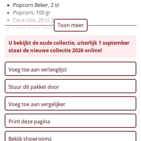
Popcorn Beker, 2 st
Leuke
Popcorn, 100 gr
Coca cola, 20 cl, 2 st
Goedkope
Toon meer
Chips, Lay's 'Naturel', 100 gr
Chips, Lay's 'Paprika', 100 gr
Uniek
U bekijkt de oude collectie, uiterlijk 1 september
Brezels, 70 gr
staat de nieuwe collectie 2026 online!
Haribo Starmix, 75 gr
Alle thema's
Doritos Bits, 30 gr
Stroopwafel, 64 gr, 2 st
Artikel
Voeg toe aan verlanglijst
Maltesers, 37 gr
Kitkat, 41,5 gr
Hitster
NIEUW
Stuur dit pakket door
Pepermunt, 65 gr
M&M Crispy, 36 gr
Pizzarette
Kerst chocolade, 40 gr
Voeg toe aan vergelijker
Côte d'or, 10 gr, 2 st
Tas
Kerstkaart 'Happy Holidays'
Print deze pagina
Verpakt in een feestelijke kerstdoos, 39 x 29 x 12,6
Wake up light
NIEUW
cm
Bekijk showrooms