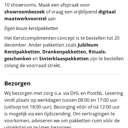
10 showrooms. Maak een afspraak voor
showroombezoek
of vraag een vrijblijvend
digitaal
maatwerkvoorstel
aan
Eigen keuze kerstpakketten
Het
Kerstcomplimenten
-concept
is te bestellen tot 20
december. Ander pakketten zoals
Jubileum
Kerstpakketten
,
Drankenpakketten
,
Rituals-
geschenken
en
Sinterklaaspakketten
zijn te bestellen
zolang de voorraad strekt.
Bezorgen
Wij bezorgen met zorg o.a. via DHL en PostNL. Levering
vindt plaats op werkdagen tussen 08:00 en 17:00 uur
(uitloop tot 18:00 uur). Bezorging vóór of ná 12:00 uur
is mogelijk via een tijdszending. Om vertragingen te
voorkomen, adviseren we om pakketten ruim vóór de
uitreikdatum te laten bezorgen.