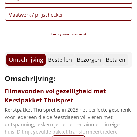
Borrelplank
Maatwerk / prijschecker
Warmtekussen
NIEUW
Slowcooker
POPULAIR
Terug naar overzicht
Noodradio
NIEUW
Omschrijving
Bestellen
Bezorgen
Betalen
Deken (fleece plaid)
Alle artikelen
Omschrijving:
Overige
Filmavonden vol gezelligheid met
Kerstpakket Thuispret
Ideeën
Kerstpakket Thuispret is in 2025 het perfecte geschenk
voor iedereen die de feestdagen wil vieren met
Personeel
ontspanning, lekkernijen en entertainment in eigen
huis. Dit rijk gevulde pakket transformeert iedere
Doe het zelf