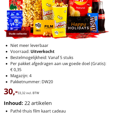
€75 tot €100
€100 en hoger
Alle kerstpakketten 2026
Oude collectie
Thema
Niet meer leverbaar
Origineel
Voorraad:
Uitverkocht
Bestelmogelijkheid: Vanaf 5 stuks
Rituals
Per pakket afgedragen aan uw goede doel (Gratis):
€ 0,35
Luxe
Magazijn: 4
Pakketnummer: DW20
Mannen
30,-
33,
32
incl. BTW
Vrouwen
Inhoud:
22 artikelen
Duurzaam
Pathé thuis film kaart cadeau