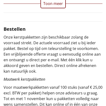
Toon meer
Sinterklaaspakketten
Particulier
Bestellen
Kerstgeschenken 2026
Onze kerstpakketten zijn beschikbaar zolang de
Relatiegeschenken
voorraad strekt. De actuele voorraad ziet u bij ieder
pakket. Bestel op tijd om teleurstelling te voorkomen.
Cadeaubon
Een vrijblijvende offerte vraagt u eenvoudig online aan
en ontvangt u direct per e-mail. Met één klik kun u
Per stuk
akkoord geven en bestellen. Direct online afrekenen
kan natuurlijk ook.
Alle overige
Maatwerk kerstpakketten
Voor maatwerkpakketten vanaf 100 stuks (vanaf € 25,00
excl. BTW per pakket) helpen onze adviseurs u graag.
Tot en met 1 november kun u pakketten volledig naar
wens samenstellen. Dit kan online of in één van onze