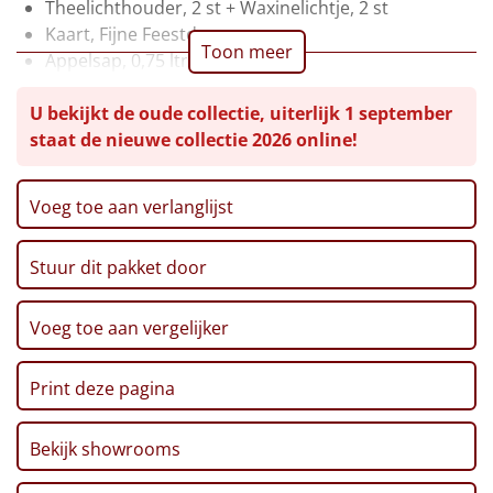
Theelichthouder, 2 st + Waxinelichtje, 2 st
Leuke
Kaart, Fijne Feestdagen
Toon meer
Appelsap, 0,75 ltr
Goedkope
Pinda's, 50 gr
U bekijkt de oude collectie, uiterlijk 1 september
Chips, Croky, Partystars, 80 gr
Uniek
staat de nieuwe collectie 2026 online!
Sultana, 3-pack, 43 gr
Twix, 50 gr
Haribo, Goudbeertjes, 75 gr
Alle thema's
Voeg toe aan verlanglijst
Pepermunt, 65 gr
Artikel
Pannenkoekenmix, 400 gr
Stuur dit pakket door
Speculoos Koekjes, 25 gr
Hitster
NIEUW
Crackers, 250 gr
Mars, 51 gr
Voeg toe aan vergelijker
Pizzarette
Thee, Bosvruchten, 30 gr
Verpakt in een feestelijke kerstdoos, 39 x 29 x 30 cm
Print deze pagina
Tas
Wake up light
Bekijk showrooms
NIEUW