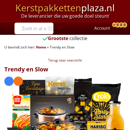
Kerstpakketten
plaza.nl
De leverancier die uw goede doel steunt
Prijzen
0
0
0
Account
Prod
Ver
W
Tot €25
Grootste
collectie
U bevindt zich hier:
Home
»
Trendy en Slow
€25 tot €35
Terug naar overzicht
€35 tot €40
Trendy en Slow
€40 tot €45
€45 tot €50
€50 tot €55
€55 tot €75