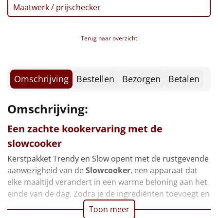
Borrelplank
Maatwerk / prijschecker
Warmtekussen
NIEUW
Terug naar overzicht
Slowcooker
POPULAIR
Noodradio
NIEUW
Omschrijving
Bestellen
Bezorgen
Betalen
Deken (fleece plaid)
Omschrijving:
Alle artikelen
Een zachte kookervaring met de
Overige
slowcooker
Kerstpakket Trendy en Slow opent met de rustgevende
Ideeën
aanwezigheid van de
Slowcooker
, een apparaat dat
elke maaltijd verandert in een warme beloning aan het
Personeel
einde van de dag. Zodra je de ingrediënten toevoegt en
Toon meer
Doe het zelf