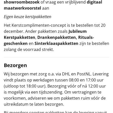
showroombezoek
of vraag een vrijblijvend
digitaal
maatwerkvoorstel
aan
Eigen keuze kerstpakketten
Het
Kerstcomplimenten
-concept
is te bestellen tot 20
december. Ander pakketten zoals
Jubileum
Kerstpakketten
,
Drankenpakketten
,
Rituals-
geschenken
en
Sinterklaaspakketten
zijn te bestellen
zolang de voorraad strekt.
Bezorgen
Wij bezorgen met zorg o.a. via DHL en PostNL. Levering
vindt plaats op werkdagen tussen 08:00 en 17:00 uur
(uitloop tot 18:00 uur). Bezorging vóór of ná 12:00 uur
is mogelijk via een tijdszending. Om vertragingen te
voorkomen, adviseren we om pakketten ruim vóór de
uitreikdatum te laten bezorgen.
Bij meerdere soorten pakketten kan de levering vanuit