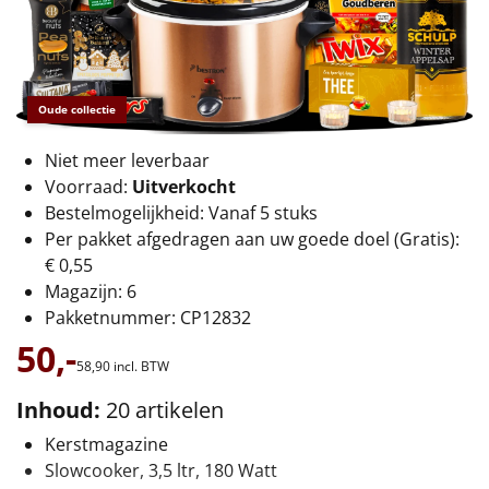
€75 tot €100
€100 en hoger
Oude collectie
Alle kerstpakketten 2026
Thema
Niet meer leverbaar
Voorraad:
Uitverkocht
Origineel
Bestelmogelijkheid: Vanaf 5 stuks
Per pakket afgedragen aan uw goede doel (Gratis):
Rituals
€ 0,55
Magazijn: 6
Luxe
Pakketnummer: CP12832
50,-
Mannen
58,
90
incl. BTW
Inhoud:
20 artikelen
Vrouwen
Kerstmagazine
Duurzaam
Slowcooker, 3,5 ltr, 180 Watt