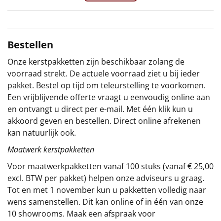
Sinterklaaspakketten
Particulier
Bestellen
Onze kerstpakketten zijn beschikbaar zolang de
Kerstgeschenken 2026
voorraad strekt. De actuele voorraad ziet u bij ieder
pakket. Bestel op tijd om teleurstelling te voorkomen.
Relatiegeschenken
Een vrijblijvende offerte vraagt u eenvoudig online aan
en ontvangt u direct per e-mail. Met één klik kun u
Cadeaubon
akkoord geven en bestellen. Direct online afrekenen
kan natuurlijk ook.
Per stuk
Maatwerk kerstpakketten
Alle overige
Voor maatwerkpakketten vanaf 100 stuks (vanaf € 25,00
excl. BTW per pakket) helpen onze adviseurs u graag.
Tot en met 1 november kun u pakketten volledig naar
wens samenstellen. Dit kan online of in één van onze
10 showrooms. Maak een afspraak voor