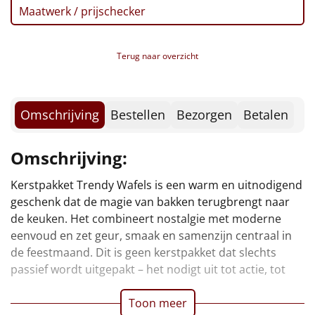
Borrelplank
Maatwerk / prijschecker
Warmtekussen
NIEUW
Terug naar overzicht
Slowcooker
POPULAIR
Noodradio
NIEUW
Omschrijving
Bestellen
Bezorgen
Betalen
Deken (fleece plaid)
Omschrijving:
Alle artikelen
Kerstpakket Trendy Wafels is een warm en uitnodigend
samen iets maken, proeven en delen. Of het nu een
geschenk dat de magie van bakken terugbrengt naar
spontane zondagochtend is of een geplande middag
Overige
de keuken. Het combineert nostalgie met moderne
met het gezin: dit pakket maakt van elk moment iets
eenvoud en zet geur, smaak en samenzijn centraal in
Ideeën
de feestmaand. Dit is geen kerstpakket dat slechts
passief wordt uitgepakt – het nodigt uit tot actie, tot
Personeel
Toon meer
Doe het zelf