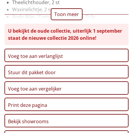
Theelichthouder, 2 st
Leuke
Waxinelichtje, 2 st
Toon meer
Rode Wijn, 'Comte Alexandre', 0,75 ltr
Goedkope
Bier, Steenberge, 25 cl, 2 st
U bekijkt de oude collectie, uiterlijk 1 september
Pretzelsticks, 40 gr
Uniek
staat de nieuwe collectie 2026 online!
Ribbelchips, 90 gr
Stroopwafel, 2 x 32 gr
Marshmallows, 140 gr
Alle thema's
Voeg toe aan verlanglijst
Pepermunt, 65 gr
Artikel
Pannenkoekenmix, 400 gr
Stuur dit pakket door
Zwarte Thee, 1,5 gr, 20 st
Hitster
NIEUW
Pinda's, 100 gr
Autodrop, Kerstlimo's, 70 gr
Voeg toe aan vergelijker
Pizzarette
Kerstmagazine 2025
Verpakt in een feestelijke kerstdoos
Print deze pagina
Tas
Wake up light
Bekijk showrooms
NIEUW