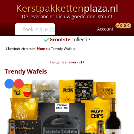
Kerstpakketten
plaza.nl
De leverancier die uw goede doel steunt
Prijzen
0
0
0
Account
Prod
Ver
W
Tot €25
Grootste
collectie
U bevindt zich hier:
Home
»
Trendy Wafels
€25 tot €35
Terug naar overzicht
€35 tot €40
Trendy Wafels
€40 tot €45
€45 tot €50
€50 tot €55
€55 tot €75