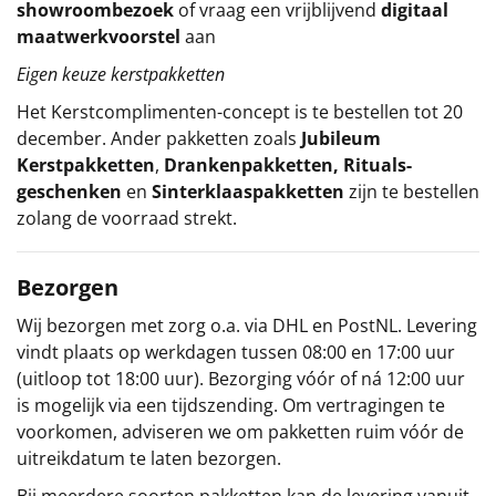
showroombezoek
of vraag een vrijblijvend
digitaal
maatwerkvoorstel
aan
Eigen keuze kerstpakketten
Het
Kerstcomplimenten
-concept
is te bestellen tot 20
december. Ander pakketten zoals
Jubileum
Kerstpakketten
,
Drankenpakketten
,
Rituals-
geschenken
en
Sinterklaaspakketten
zijn te bestellen
zolang de voorraad strekt.
Bezorgen
Wij bezorgen met zorg o.a. via DHL en PostNL. Levering
vindt plaats op werkdagen tussen 08:00 en 17:00 uur
(uitloop tot 18:00 uur). Bezorging vóór of ná 12:00 uur
is mogelijk via een tijdszending. Om vertragingen te
voorkomen, adviseren we om pakketten ruim vóór de
uitreikdatum te laten bezorgen.
Bij meerdere soorten pakketten kan de levering vanuit