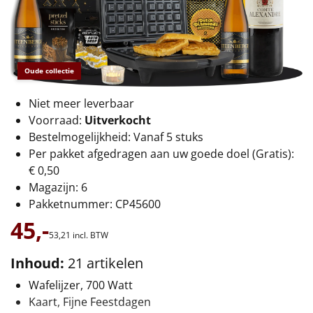
€75 tot €100
€100 en hoger
Oude collectie
Alle kerstpakketten 2026
Thema
Niet meer leverbaar
Voorraad:
Uitverkocht
Origineel
Bestelmogelijkheid: Vanaf 5 stuks
Per pakket afgedragen aan uw goede doel (Gratis):
Rituals
€ 0,50
Magazijn: 6
Luxe
Pakketnummer: CP45600
45,-
Mannen
53,
21
incl. BTW
Inhoud:
21 artikelen
Vrouwen
Wafelijzer, 700 Watt
Duurzaam
Kaart, Fijne Feestdagen