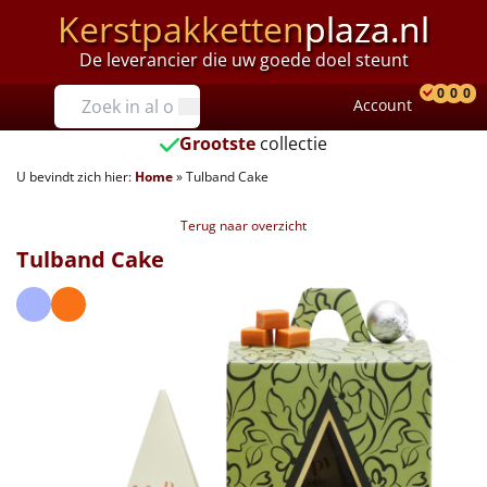
Kerstpakketten
plaza.nl
De leverancier die uw goede doel steunt
Prijzen
0
0
0
Account
Prod
Ver
W
Tot €25
Grootste
collectie
U bevindt zich hier:
Home
»
Tulband Cake
€25 tot €35
Terug naar overzicht
€35 tot €40
Tulband Cake
€40 tot €45
€45 tot €50
€50 tot €55
€55 tot €75