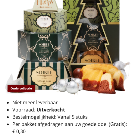
€75 tot €100
€100 en hoger
Alle kerstpakketten 2026
Thema
Origineel
Rituals
Luxe
Oude collectie
Mannen
Niet meer leverbaar
Voorraad:
Uitverkocht
Vrouwen
Bestelmogelijkheid: Vanaf 5 stuks
Per pakket afgedragen aan uw goede doel (Gratis):
Duurzaam
€ 0,30