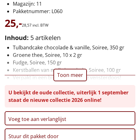
Magazijn: 11
Leuke
Pakketnummer: L060
25,-
Goedkope
28,
57
incl. BTW
Inhoud:
5 artikelen
Uniek
Tulbandcake chocolade & vanille, Soiree, 350 gr
Groene thee, Soiree, 10 x 2 gr
Alle thema's
Fudge, Soiree, 150 gr
Artikel
Kerstballen van melkchocolade, Soiree, 100 gr
Toon meer
Verpakt in een bijpassende, luxe vensterdoos!
Hitster
NIEUW
U bekijkt de oude collectie, uiterlijk 1 september
Pizzarette
staat de nieuwe collectie 2026 online!
Tas
Voeg toe aan verlanglijst
Wake up light
NIEUW
Stuur dit pakket door