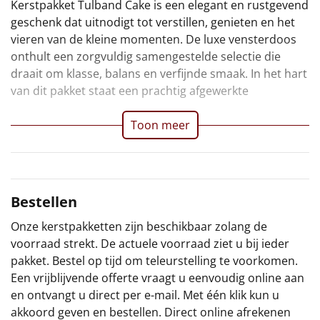
Kerstpakket Tulband Cake is een elegant en rustgevend
tulbandcake met subtiele tonen van chocolade en
in portiezakjes en nodigt uit tot een pauze op het juiste
verwennerij samenbrengt, verpakt in een doos die net
geschenk dat uitnodigt tot verstillen, genieten en het
vanille – een echte blikvanger die net zo mooi is om te
moment: thuis aan de keukentafel of op het werk
zo feestelijk oogt als de inhoud smaakt. Voor
Sinterklaaspakketten
vieren van de kleine momenten. De luxe vensterdoos
serveren als om van te proeven. De fluweelzachte
tussen de bedrijven door. In 2025 draait het geven
organisaties die in 2025 willen laten zien dat ze oog
onthult een zorgvuldig samengestelde selectie die
fudge en melkchocolade kerstballen voegen een zachte
steeds meer om aandacht, eenvoud en kwaliteit –
hebben voor detail, stijl en waardering, is dit het
Particulier
draait om klasse, balans en verfijnde smaak. In het hart
zoetheid toe die perfect samengaat met een
precies wat Tulband Cake in zich draagt. Het is een
perfecte cadeau. Een moment van zachtheid in een
van dit pakket staat een prachtig afgewerkte
dampende kop groene thee. De thee is stijlvol verpakt
compact maar doordacht kerstgeschenk dat rust en
Kerstgeschenken 2026
Toon meer
Relatiegeschenken
Cadeaubon
Per stuk
Bestellen
Onze kerstpakketten zijn beschikbaar zolang de
Alle overige
voorraad strekt. De actuele voorraad ziet u bij ieder
pakket. Bestel op tijd om teleurstelling te voorkomen.
Een vrijblijvende offerte vraagt u eenvoudig online aan
en ontvangt u direct per e-mail. Met één klik kun u
akkoord geven en bestellen. Direct online afrekenen