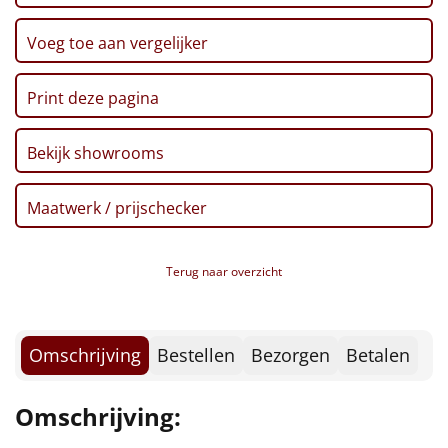
Borrelplank
Voeg toe aan vergelijker
Warmtekussen
NIEUW
Print deze pagina
Slowcooker
POPULAIR
Noodradio
Bekijk showrooms
NIEUW
Deken (fleece plaid)
Maatwerk / prijschecker
Alle artikelen
Terug naar overzicht
Overige
Ideeën
Omschrijving
Bestellen
Bezorgen
Betalen
Personeel
Omschrijving:
Doe het zelf