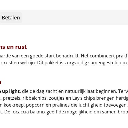
Betalen
ns en rust
aarde van een goede start benadrukt. Het combineert prakti
r rust en welzijn. Dit pakket is zorgvuldig samengesteld om
n
 up light
, die de dag zacht en natuurlijk laat beginnen. Ter
retzels, ribbelchips, zoutjes en Lay’s chips brengen hartige
n koekreep, popcorn en pralines die luchtigheid toevoegen.
iedt. De focaccia bakmix geeft de mogelijkheid om samen bro