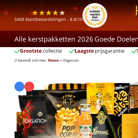
5408
klantbeoordelingen -
8.8
/10
Alle kerstpakketten 2026
Goede Doele
Grootste
collectie
Laagste
prijsgarantie
U bevindt zich hier:
Home
»
Uitgerust