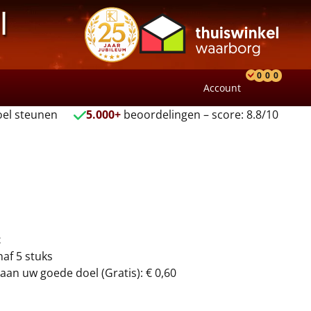
l
0
0
0
Account
Product
Verlang
Wink
el steunen
5.000+
beoordelingen – score: 8.8/10
t
naf 5 stuks
aan uw goede doel (Gratis): € 0,60