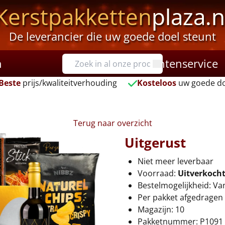
Kerstpakketten
plaza.n
De leverancier die uw goede doel steunt
n
Klantenservice
Beste
prijs/kwaliteitverhouding
Kosteloos
uw goede do
Terug naar overzicht
Uitgerust
Niet meer leverbaar
Voorraad:
Uitverkoch
Bestelmogelijkheid: Va
Per pakket afgedragen 
Magazijn: 10
Pakketnummer: P1091