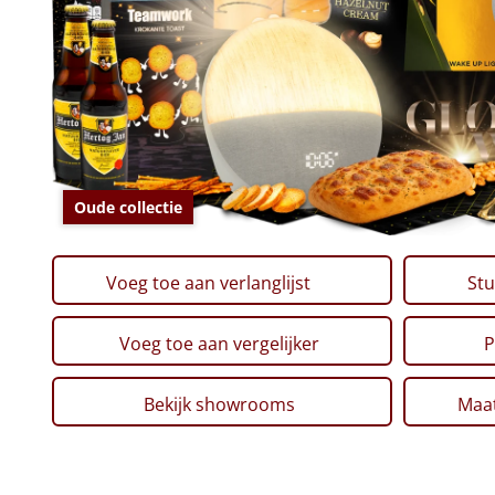
Oude collectie
Voeg toe aan verlanglijst
Stu
Voeg toe aan vergelijker
P
Bekijk showrooms
Maat