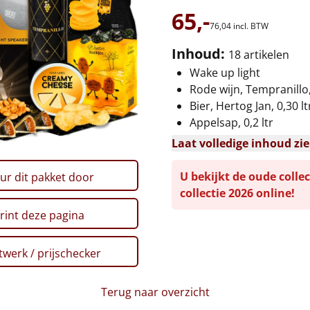
65,-
76,
04
incl. BTW
Inhoud:
18 artikelen
Wake up light
Rode wijn, Tempranillo, 
Bier, Hertog Jan, 0,30 ltr
Appelsap, 0,2 ltr
Laat volledige inhoud zi
U bekijkt de oude collec
ur dit pakket door
collectie 2026 online!
rint deze pagina
werk / prijschecker
Terug naar overzicht