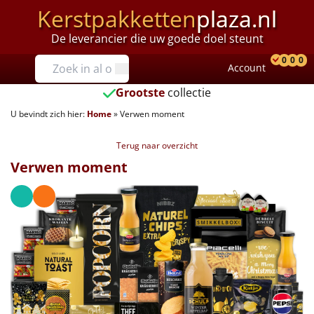
Kerstpakketten
plaza.nl
De leverancier die uw goede doel steunt
Prijzen
0
0
0
Account
Prod
Ver
W
Tot €25
Grootste
collectie
U bevindt zich hier:
Home
»
Verwen moment
€25 tot €35
Terug naar overzicht
€35 tot €40
Verwen moment
€40 tot €45
€45 tot €50
€50 tot €55
€55 tot €75