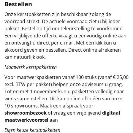
Bestellen
Sinterklaaspakketten
Onze kerstpakketten zijn beschikbaar zolang de
voorraad strekt. De actuele voorraad ziet u bij ieder
Particulier
pakket. Bestel op tijd om teleurstelling te voorkomen.
Een vrijblijvende offerte vraagt u eenvoudig online aan
Kerstgeschenken 2026
en ontvangt u direct per e-mail. Met één klik kun u
akkoord geven en bestellen. Direct online afrekenen
Relatiegeschenken
kan natuurlijk ook.
Cadeaubon
Maatwerk kerstpakketten
Voor maatwerkpakketten vanaf 100 stuks (vanaf € 25,00
Per stuk
excl. BTW per pakket) helpen onze adviseurs u graag.
Tot en met 1 november kun u pakketten volledig naar
Alle overige
wens samenstellen. Dit kan online of in één van onze
10 showrooms. Maak een afspraak voor
showroombezoek
of vraag een vrijblijvend
digitaal
maatwerkvoorstel
aan
Eigen keuze kerstpakketten