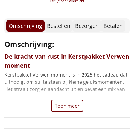
Terug naar overzicht
Borrelplank
Voucher Fletcher hotel
Voucher PonyparkCity
Warmtekussen
Kerstkaart
NIEUW
Verpakt in een feestelijke kerstdoos
Omschrijving
Bestellen
Bezorgen
Betalen
Slowcooker
POPULAIR
Omschrijving:
Noodradio
NIEUW
De kracht van rust in Kerstpakket Verwen
Deken (fleece plaid)
moment
Kerstpakket Verwen moment is in 2025 hét cadeau dat
Alle artikelen
uitnodigt om stil te staan bij kleine geluksmomenten.
Overige
Het straalt zorg en aandacht uit en bevat een mix van
Ideeën
Toon meer
Personeel
Doe het zelf