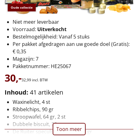
€75 tot €100
Oude collectie
€100 en hoger
Niet meer leverbaar
Voorraad:
Uitverkocht
Alle kerstpakketten 2026
Bestelmogelijkheid: Vanaf 5 stuks
Per pakket afgedragen aan uw goede doel (Gratis):
Thema
€ 0,35
Origineel
Magazijn: 7
Pakketnummer: HE25067
Rituals
30,-
32,
99
incl. BTW
Luxe
Inhoud:
41 artikelen
Waxinelicht, 4 st
Mannen
Ribbelchips, 90 gr
Stroopwafel, 64 gr, 2 st
Vrouwen
Dubbele biscuit, 30 gr
Toon meer
De Ruiter speculoos koekjes, 25 gr
Duurzaam