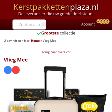
Kerstpakketten
plaza.nl
De leverancier die uw goede doel steunt
Prijzen
0
0
0
Account
Prod
Ver
W
Tot €25
Grootste
collectie
U bevindt zich hier:
Home
»
Vlieg Mee
€25 tot €35
Terug naar overzicht
€35 tot €40
Vlieg Mee
€40 tot €45
€45 tot €50
€50 tot €55
€55 tot €75