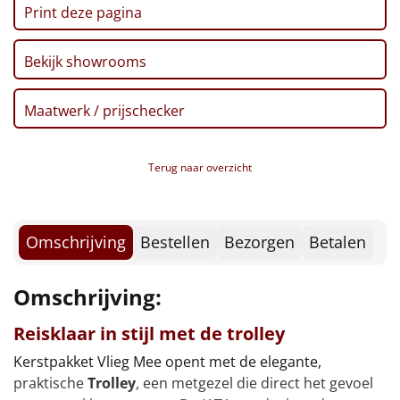
Borrelplank
Print deze pagina
Warmtekussen
NIEUW
Bekijk showrooms
Slowcooker
POPULAIR
Maatwerk / prijschecker
Noodradio
NIEUW
Terug naar overzicht
Deken (fleece plaid)
Alle artikelen
Omschrijving
Bestellen
Bezorgen
Betalen
Overige
Omschrijving:
Ideeën
Reisklaar in stijl met de trolley
Personeel
Kerstpakket Vlieg Mee opent met de elegante,
praktische
Trolley
, een metgezel die direct het gevoel
Doe het zelf