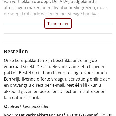
van vertrekken oproept. De IATA-goedgekeurde
afmetingen maken hem ideaal voor vliegreizen, maar
Sinterklaaspakketten
de soepel rollende wielen en het stevige handvat
Particulier
Toon meer
Kerstgeschenken 2026
Relatiegeschenken
Bestellen
Cadeaubon
Onze kerstpakketten zijn beschikbaar zolang de
voorraad strekt. De actuele voorraad ziet u bij ieder
Per stuk
pakket. Bestel op tijd om teleurstelling te voorkomen.
Een vrijblijvende offerte vraagt u eenvoudig online aan
Alle overige
en ontvangt u direct per e-mail. Met één klik kun u
akkoord geven en bestellen. Direct online afrekenen
kan natuurlijk ook.
Maatwerk kerstpakketten
Voor maatwerkpakketten vanaf 100 stuks (vanaf € 25,00