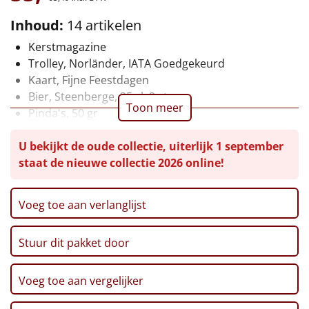
Leuke
Inhoud:
14 artikelen
Kerstmagazine
Goedkope
Trolley, Norländer, IATA Goedgekeurd
Kaart, Fijne Feestdagen
Uniek
Bier, Steenberge, 25 cl, 2 st
Toon meer
Pinda's, 50 gr
Alle thema's
Chips, Croky, Partystars, 80 gr
U bekijkt de oude collectie, uiterlijk 1 september
Sultana, 3-pack, 43 gr
Artikel
staat de nieuwe collectie 2026 online!
Twix, 50 gr
Haribo, Goudbeertjes, 75 gr
Hitster
NIEUW
Pepermunt, 65 gr
Voeg toe aan verlanglijst
Pannenkoekenmix, 400 gr
Pizzarette
Speculoos Koekjes, 25 gr
Stuur dit pakket door
Verpakt in een feestelijke kerstdoos, 55 x 35 x 24 cm
Tas
Voeg toe aan vergelijker
Wake up light
NIEUW