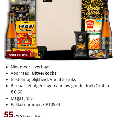
€75 tot €100
€100 en hoger
Alle kerstpakketten 2026
Thema
Origineel
Oude collectie
Rituals
Niet meer leverbaar
Voorraad:
Uitverkocht
Luxe
Bestelmogelijkheid: Vanaf 5 stuks
Per pakket afgedragen aan uw goede doel (Gratis):
Mannen
€ 0,60
Magazijn: 6
Vrouwen
Pakketnummer: CP10933
55,-
Duurzaam
65,
49
incl. BTW