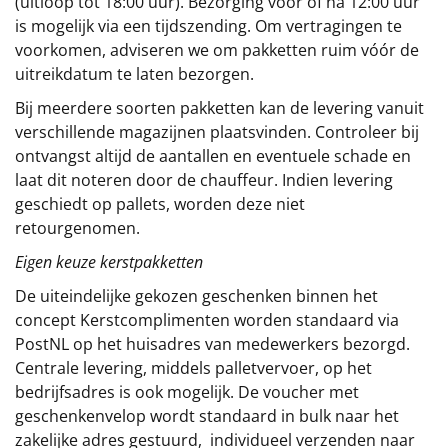
(uitloop tot 18:00 uur). Bezorging vóór of ná 12:00 uur
is mogelijk via een tijdszending. Om vertragingen te
voorkomen, adviseren we om pakketten ruim vóór de
uitreikdatum te laten bezorgen.
Bij meerdere soorten pakketten kan de levering vanuit
verschillende magazijnen plaatsvinden. Controleer bij
ontvangst altijd de aantallen en eventuele schade en
laat dit noteren door de chauffeur. Indien levering
geschiedt op pallets, worden deze niet
retourgenomen.
Eigen keuze kerstpakketten
De uiteindelijke gekozen geschenken binnen het
concept
Kerstcomplimenten
worden standaard via
PostNL op het huisadres van medewerkers bezorgd.
Centrale levering, middels palletvervoer, op het
bedrijfsadres is ook mogelijk. De voucher met
geschenkenvelop wordt standaard in bulk naar het
zakelijke adres gestuurd, individueel verzenden naar