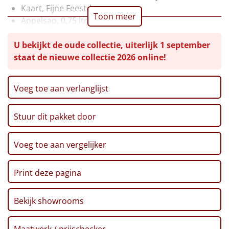
Kaart, Fijne Feestdagen
Leuke
Toon meer
Appelsap, 0,75 ltr
Pinda's, 50 gr
Goedkope
U bekijkt de oude collectie, uiterlijk 1 september
Chips, Croky, Partystars, 80 gr
staat de nieuwe collectie 2026 online!
Sultana, 3-pack, 43 gr
Uniek
Twix, 50 gr
Haribo, Goudbeertjes, 75 gr
Voeg toe aan verlanglijst
Alle thema's
Pepermunt, 65 gr
Pannenkoekenmix, 400 gr
Artikel
Stuur dit pakket door
Speculoos Koekjes, 25 gr
Crackers, 250 gr
Hitster
NIEUW
Mars, 51 gr
Voeg toe aan vergelijker
Thee, Bosvruchten, 30 gr
Pizzarette
Café Noir koekjes, 200 gr
Print deze pagina
Beschuit, 125 gr
Tas
Fussili, 500 gr
Bekijk showrooms
Pastasaus, 500 gr
Wake up light
NIEUW
Kerstkransjes, 80 gr