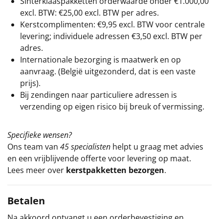
Sinterklaaspakketten orderwaarde onder €
1.000,00
excl. BTW: €25,00 excl. BTW per adres.
Kerstcomplimenten: €9,95 excl. BTW voor centrale
levering; individuele adressen €3,50 excl. BTW per
adres.
Internationale bezorging is maatwerk en op
aanvraag. (België uitgezonderd, dat is een vaste
prijs).
Bij zendingen naar particuliere adressen is
verzending op eigen risico bij breuk of vermissing.
Specifieke wensen?
Ons team van
45 specialisten
helpt u graag met advies
en een vrijblijvende offerte voor levering op maat.
Lees meer over
kerstpakketten bezorgen
.
Betalen
Na akkoord ontvangt u een orderbevestiging en