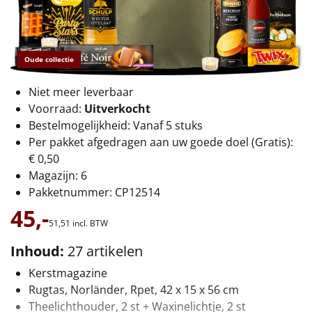
€75 tot €100
€100 en hoger
Oude collectie
Alle kerstpakketten 2026
Niet meer leverbaar
Thema
Voorraad:
Uitverkocht
Bestelmogelijkheid: Vanaf 5 stuks
Origineel
Per pakket afgedragen aan uw goede doel (Gratis):
€ 0,50
Rituals
Magazijn: 6
Pakketnummer: CP12514
Luxe
45,-
51,
51
incl. BTW
Mannen
Inhoud:
27 artikelen
Vrouwen
Kerstmagazine
Rugtas, Norländer, Rpet, 42 x 15 x 56 cm
Duurzaam
Theelichthouder, 2 st + Waxinelichtje, 2 st