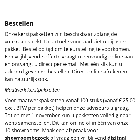
Sinterklaaspakketten
Bestellen
Particulier
Onze kerstpakketten zijn beschikbaar zolang de
Kerstgeschenken 2026
voorraad strekt. De actuele voorraad ziet u bij ieder
pakket. Bestel op tijd om teleurstelling te voorkomen.
Relatiegeschenken
Een vrijblijvende offerte vraagt u eenvoudig online aan
en ontvangt u direct per e-mail. Met één klik kun u
Cadeaubon
akkoord geven en bestellen. Direct online afrekenen
kan natuurlijk ook.
Per stuk
Maatwerk kerstpakketten
Voor maatwerkpakketten vanaf 100 stuks (vanaf € 25,00
Alle overige
excl. BTW per pakket) helpen onze adviseurs u graag.
Tot en met 1 november kun u pakketten volledig naar
wens samenstellen. Dit kan online of in één van onze
10 showrooms. Maak een afspraak voor
showroombezoek
of vraag een vrijblijvend
digitaal