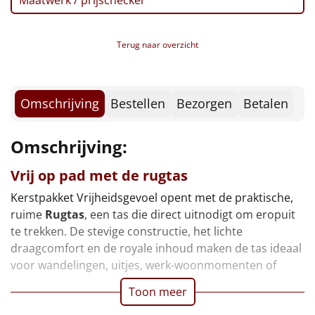
Maatwerk / prijschecker
Drop, Apekoppen, 65 gr
Borrelplank
Suikerwafel, 90 gr
Autodrop, Kerstlimo's, 70 gr
Warmtekussen
NIEUW
Terug naar overzicht
Verpakt in een feestelijke kerstdoos, 49 x 39 x 15 cm
Slowcooker
POPULAIR
Omschrijving
Bestellen
Bezorgen
Betalen
Noodradio
NIEUW
Deken (fleece plaid)
Omschrijving:
Vrij op pad met de rugtas
Alle artikelen
Kerstpakket Vrijheidsgevoel opent met de praktische,
Overige
ruime
Rugtas
, een tas die direct uitnodigt om eropuit
te trekken. De stevige constructie, het lichte
Ideeën
draagcomfort en de royale inhoud maken de tas ideaal
voor wandelingen, uitjes, werk-woonmomenten of
Personeel
Toon meer
Doe het zelf