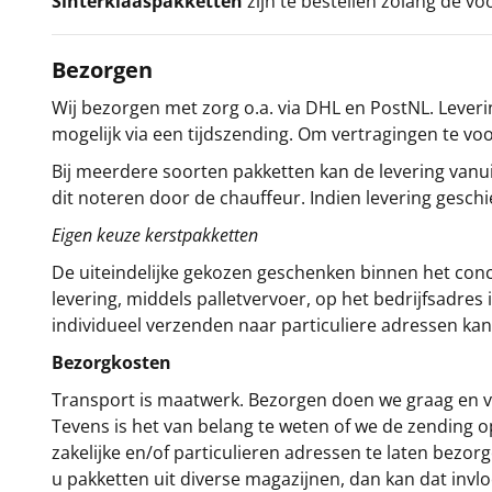
Sinterklaaspakketten
zijn te bestellen zolang de vo
Bezorgen
Wij bezorgen met zorg o.a. via DHL en PostNL. Leverin
mogelijk via een tijdszending. Om vertragingen te v
Bij meerdere soorten pakketten kan de levering vanui
dit noteren door de chauffeur. Indien levering gesch
Eigen keuze kerstpakketten
De uiteindelijke gekozen geschenken binnen het con
levering, middels palletvervoer, op het bedrijfsadre
individueel verzenden naar particuliere adressen kan
Bezorgkosten
Transport is maatwerk. Bezorgen doen we graag en va
Tevens is het van belang te weten of we de zending 
zakelijke en/of particulieren adressen te laten bezor
u pakketten uit diverse magazijnen, dan kan dat inv