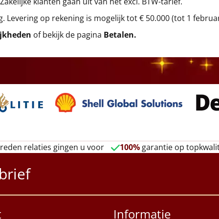
 Zakelijke klanten gaan uit van het excl. BTW-tarief.
g. Levering op rekening is mogelijk tot € 50.000 (tot 1 februa
ijkheden
of bekijk de pagina
Betalen
.
reden relaties gingen u voor
100%
garantie op topkwalit
brief
t
Informatie