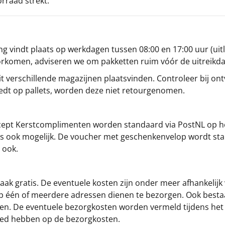
orraad strekt.
g vindt plaats op werkdagen tussen 08:00 en 17:00 uur (uitl
oorkomen, adviseren we om pakketten ruim vóór de uitreikd
t verschillende magazijnen plaatsvinden. Controleer bij ontv
iedt op pallets, worden deze niet retourgenomen.
cept
Kerstcomplimenten
worden standaard via PostNL op h
s is ook mogelijk. De voucher met geschenkenvelop wordt sta
 ook.
ak gratis. De eventuele kosten zijn onder meer afhankelijk
op één of meerdere adressen dienen te bezorgen. Ook besta
gen. De eventuele bezorgkosten worden vermeld tijdens het be
loed hebben op de bezorgkosten.