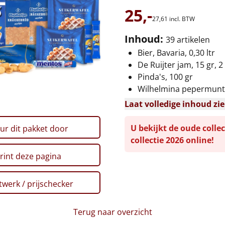
25,-
27,
61
incl. BTW
Inhoud:
39 artikelen
Bier, Bavaria, 0,30 ltr
De Ruijter jam, 15 gr, 2
Pinda's, 100 gr
Wilhelmina pepermunt,
Laat volledige inhoud zi
U bekijkt de oude collec
ur dit pakket door
collectie 2026 online!
rint deze pagina
werk / prijschecker
Terug naar overzicht