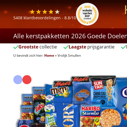
5408
klantbeoordelingen -
8.8
/10
Alle kerstpakketten 2026
Goede Doele
Grootste
collectie
Laagste
prijsgarantie
U bevindt zich hier:
Home
»
Vrolijk Smullen