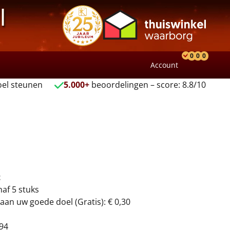
l
0
0
0
Account
Product
Verlang
Wink
el steunen
5.000+
beoordelingen – score: 8.8/10
t
naf 5 stuks
aan uw goede doel (Gratis): € 0,30
94