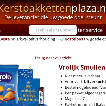
Kerstpakketten
plaza.n
De leverancier die uw goede doel steunt
n
Klantenservice
Beste
prijs/kwaliteitverhouding
Kosteloos
uw goede do
Terug naar overzicht
Vrolijk Smullen
Niet meer leverbaar
Voorraad:
Uitverkoch
Bestelmogelijkheid: Va
Per pakket afgedragen 
Magazijn: 7
Pakketnummer: HE250