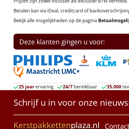
Prijzen zijn zowel inclusief als exclusief BTW vermeld.
Betalen kan via iDeal, creditcard of bankoverschrijvin
Bekijk alle mogelijkheden op de pagina
Betaalmogel
Deze klanten gingen u voor:
25 jaar
ervaring
24/7
bereikbaar
35.000
tev
Schrijf u in voor onze nieuws
Kerstpakketten
plaza.nl
Contac