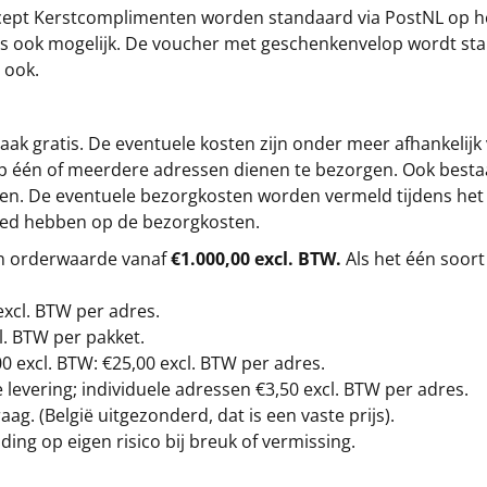
cept
Kerstcomplimenten
worden standaard via PostNL op h
s is ook mogelijk. De voucher met geschenkenvelop wordt sta
 ook.
ak gratis. De eventuele kosten zijn onder meer afhankelijk
op één of meerdere adressen dienen te bezorgen. Ook besta
gen. De eventuele bezorgkosten worden vermeld tijdens het be
loed hebben op de bezorgkosten.
en orderwaarde vanaf
€1.000,00 excl. BTW.
Als het één soort
excl. BTW
per adres.
l. BTW per pakket.
00
excl. BTW: €25,00 excl. BTW per adres.
levering; individuele adressen €3,50 excl. BTW per adres.
g. (België uitgezonderd, dat is een vaste prijs).
ding op eigen risico bij breuk of vermissing.