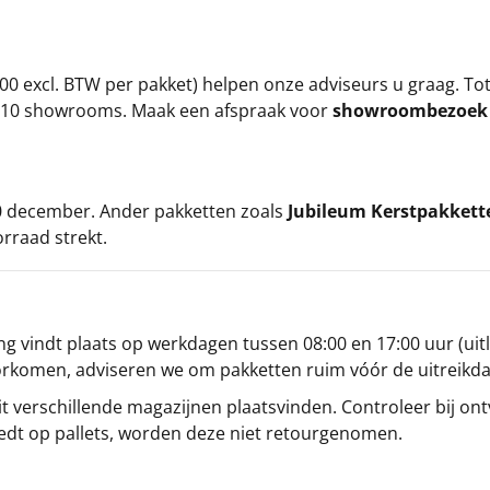
00 excl. BTW per pakket) helpen onze adviseurs u graag. To
ze 10 showrooms. Maak een afspraak voor
showroombezoe
 20 december. Ander pakketten zoals
Jubileum Kerstpakkett
orraad strekt.
g vindt plaats op werkdagen tussen 08:00 en 17:00 uur (uitl
oorkomen, adviseren we om pakketten ruim vóór de uitreikd
t verschillende magazijnen plaatsvinden. Controleer bij ontv
iedt op pallets, worden deze niet retourgenomen.