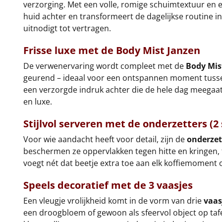
verzorging. Met een volle, romige schuimtextuur en e
huid achter en transformeert de dagelijkse routine i
uitnodigt tot vertragen.
Frisse luxe met de
Body Mist Janzen
De verwenervaring wordt compleet met de
Body Mis
geurend – ideaal voor een ontspannen moment tussen
een verzorgde indruk achter die de hele dag meegaat. 
en luxe.
Stijlvol serveren met de
onderzetters (2 
Voor wie aandacht heeft voor detail, zijn de
onderzet
beschermen ze oppervlakken tegen hitte en kringen, t
voegt nét dat beetje extra toe aan elk koffiemoment o
Speels decoratief met de
3 vaasjes
Een vleugje vrolijkheid komt in de vorm van drie
vaas
een droogbloem of gewoon als sfeervol object op tafe