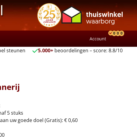
l
0
0
0
Account
Product
Verlang
Wink
el steunen
5.000+
beoordelingen – score: 8.8/10
nerij
t
naf 5 stuks
aan uw goede doel (Gratis): € 0,60
00