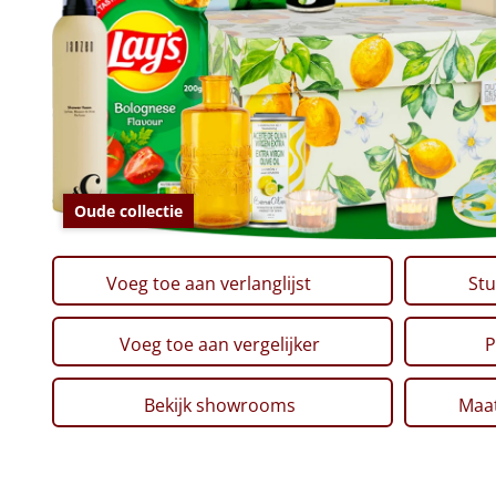
Oude collectie
Voeg toe aan verlanglijst
Stu
Voeg toe aan vergelijker
P
Bekijk showrooms
Maat