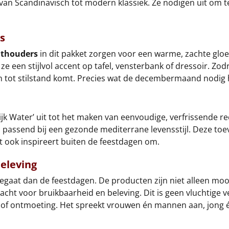
, van Scandinavisch tot modern klassiek. Ze nodigen uit om 
s
hthouders
in dit pakket zorgen voor een warme, zachte gloe
e een stijlvol accent op tafel, vensterbank of dressoir. Zod
 tot stilstand komt. Precies wat de decembermaand nodig he
jk Water’ uit tot het maken van eenvoudige, verfrissende rec
al passend bij een gezonde mediterrane levensstijl. Deze to
t ook inspireert buiten de feestdagen om.
eleving
eegaat dan de feestdagen. De producten zijn niet alleen mo
cht voor bruikbaarheid en beleving. Dit is geen vluchtige 
t of ontmoeting. Het spreekt vrouwen én mannen aan, jong én