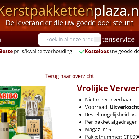
Kerstpakketten
plaza.n
De leverancier die uw goede doel steunt
n
Klantenservice
Beste
prijs/kwaliteitverhouding
Kosteloos
uw goede do
Terug naar overzicht
Vrolijke Verwen
Niet meer leverbaar
Voorraad:
Uitverkoch
Bestelmogelijkheid: Va
Per pakket afgedragen 
Magazijn: 6
Pakketnummer: CP600