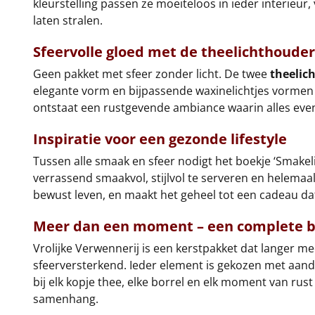
kleurstelling passen ze moeiteloos in ieder interieur
laten stralen.
Sfeervolle gloed met de
theelichthouder
Geen pakket met sfeer zonder licht. De twee
theelic
elegante vorm en bijpassende waxinelichtjes vormen z
ontstaat een rustgevende ambiance waarin alles even
Inspiratie voor een gezonde lifestyle
Tussen alle smaak en sfeer nodigt het boekje ‘Smakeli
verrassend smaakvol, stijlvol te serveren en helema
bewust leven, en maakt het geheel tot een cadeau da
Meer dan een moment – een complete b
Vrolijke Verwennerij is een kerstpakket dat langer m
sfeerversterkend. Ieder element is gekozen met aanda
bij elk kopje thee, elke borrel en elk moment van rus
samenhang.