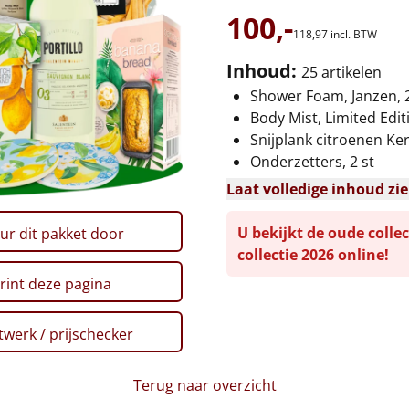
100,-
118,
97
incl. BTW
Inhoud:
25 artikelen
Shower Foam, Janzen, 
Body Mist, Limited Edit
Snijplank citroenen Ke
Onderzetters, 2 st
Laat volledige inhoud zi
U bekijkt de oude collec
ur dit pakket door
collectie 2026 online!
rint deze pagina
werk / prijschecker
Terug naar overzicht