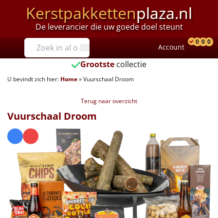
Kerstpakketten
plaza.nl
De leverancier die uw goede doel steunt
Prijzen
0
0
0
Account
Prod
Ver
W
Tot €25
Grootste
collectie
U bevindt zich hier:
Home
»
Vuurschaal Droom
€25 tot €35
Terug naar overzicht
€35 tot €40
Vuurschaal Droom
€40 tot €45
€45 tot €50
€50 tot €55
€55 tot €75