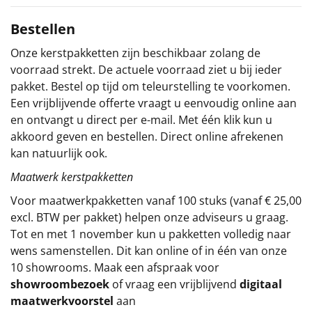
Sinterklaaspakketten
Bestellen
Onze kerstpakketten zijn beschikbaar zolang de
Particulier
voorraad strekt. De actuele voorraad ziet u bij ieder
pakket. Bestel op tijd om teleurstelling te voorkomen.
Kerstgeschenken 2026
Een vrijblijvende offerte vraagt u eenvoudig online aan
en ontvangt u direct per e-mail. Met één klik kun u
Relatiegeschenken
akkoord geven en bestellen. Direct online afrekenen
kan natuurlijk ook.
Cadeaubon
Maatwerk kerstpakketten
Per stuk
Voor maatwerkpakketten vanaf 100 stuks (vanaf € 25,00
excl. BTW per pakket) helpen onze adviseurs u graag.
Alle overige
Tot en met 1 november kun u pakketten volledig naar
wens samenstellen. Dit kan online of in één van onze
10 showrooms. Maak een afspraak voor
showroombezoek
of vraag een vrijblijvend
digitaal
maatwerkvoorstel
aan