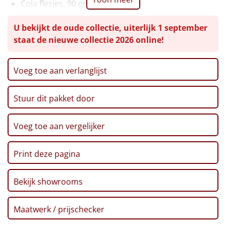
Cola flesjes, 90 gr
Chips, sweet bbq, 150 gr
Leuke
U bekijkt de oude collectie, uiterlijk 1 september
Noodles, beef, 65 gr
staat de nieuwe collectie 2026 online!
Chocomelk, 500 ml
Goedkope
Harlekijntjes zachte zoete drop, 100 gr
Remia satésaus kant & klaar, 150 gr
Uniek
Voeg toe aan verlanglijst
Doppinda's, 200 gr
Fingers salted caramel, 100 gr
Alle thema's
Stuur dit pakket door
Marshmallows BBQ set, 250 gr
Artikel
Flammkuchen mix, 250 gr
Verpakt in een feestelijke kerstdoos, 50 x 50 x 25 cm
Voeg toe aan vergelijker
Hitster
NIEUW
Print deze pagina
Pizzarette
Bekijk showrooms
Tas
Wake up light
NIEUW
Maatwerk / prijschecker