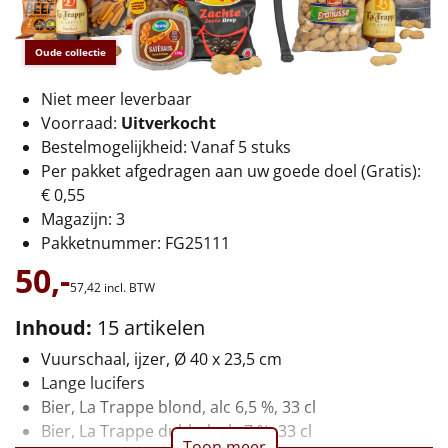
€75 tot €100
€100 en hoger
Oude collectie
Niet meer leverbaar
Alle kerstpakketten 2026
Voorraad:
Uitverkocht
Thema
Bestelmogelijkheid: Vanaf 5 stuks
Per pakket afgedragen aan uw goede doel (Gratis):
Origineel
€ 0,55
Magazijn: 3
Rituals
Pakketnummer: FG25111
50,-
Luxe
57,
42
incl. BTW
Inhoud:
15 artikelen
Mannen
Vuurschaal, ijzer, Ø 40 x 23,5 cm
Lange lucifers
Vrouwen
Bier, La Trappe blond, alc 6,5 %, 33 cl
Bier, La Trappe dubbel, alc 7 %, 33 cl
Duurzaam
Toon meer