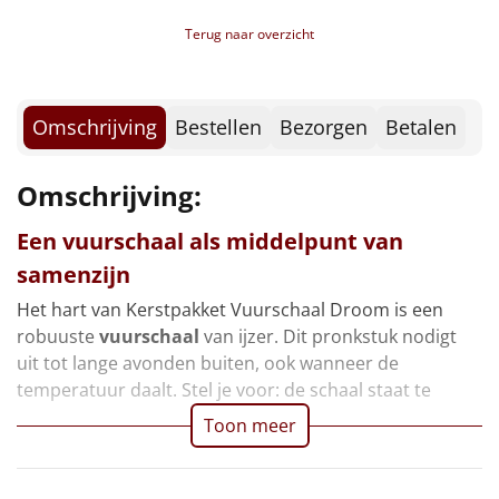
Borrelplank
Terug naar overzicht
Warmtekussen
NIEUW
Slowcooker
POPULAIR
Omschrijving
Bestellen
Bezorgen
Betalen
Noodradio
NIEUW
Omschrijving:
Deken (fleece plaid)
Een vuurschaal als middelpunt van
samenzijn
Alle artikelen
Het hart van Kerstpakket Vuurschaal Droom is een
Overige
robuuste
vuurschaal
van ijzer. Dit pronkstuk nodigt
uit tot lange avonden buiten, ook wanneer de
Ideeën
temperatuur daalt. Stel je voor: de schaal staat te
Toon meer
Personeel
Doe het zelf