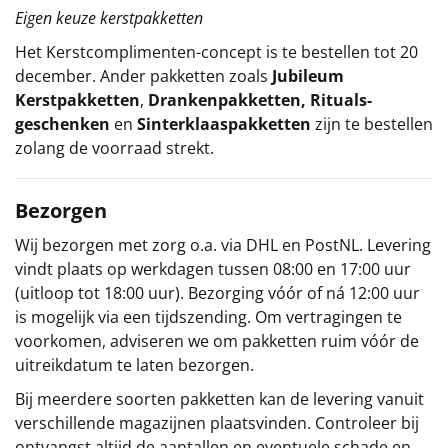
Eigen keuze kerstpakketten
Het
Kerstcomplimenten
-concept
is te bestellen tot 20
december. Ander pakketten zoals
Jubileum
Kerstpakketten
,
Drankenpakketten
,
Rituals-
geschenken
en
Sinterklaaspakketten
zijn te bestellen
zolang de voorraad strekt.
Bezorgen
Wij bezorgen met zorg o.a. via DHL en PostNL. Levering
vindt plaats op werkdagen tussen 08:00 en 17:00 uur
(uitloop tot 18:00 uur). Bezorging vóór of ná 12:00 uur
is mogelijk via een tijdszending. Om vertragingen te
voorkomen, adviseren we om pakketten ruim vóór de
uitreikdatum te laten bezorgen.
Bij meerdere soorten pakketten kan de levering vanuit
verschillende magazijnen plaatsvinden. Controleer bij
ontvangst altijd de aantallen en eventuele schade en