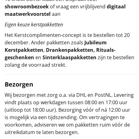
showroombezoek
of vraag een vrijblijvend
digitaal
maatwerkvoorstel
aan
Eigen keuze kerstpakketten
Het
Kerstcomplimenten
-concept
is te bestellen tot 20
december. Ander pakketten zoals
Jubileum
Kerstpakketten
,
Drankenpakketten
,
Rituals-
geschenken
en
Sinterklaaspakketten
zijn te bestellen
zolang de voorraad strekt.
Bezorgen
Wij bezorgen met zorg o.a. via DHL en PostNL. Levering
vindt plaats op werkdagen tussen 08:00 en 17:00 uur
(uitloop tot 18:00 uur). Bezorging vóór of ná 12:00 uur
is mogelijk via een tijdszending. Om vertragingen te
voorkomen, adviseren we om pakketten ruim vóór de
uitreikdatum te laten bezorgen.