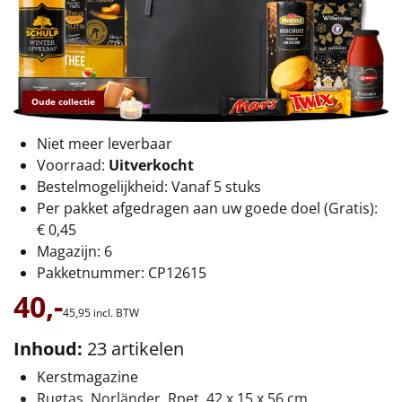
€75 tot €100
€100 en hoger
Alle kerstpakketten 2026
Oude collectie
Thema
Niet meer leverbaar
Voorraad:
Uitverkocht
Origineel
Bestelmogelijkheid: Vanaf 5 stuks
Per pakket afgedragen aan uw goede doel (Gratis):
Rituals
€ 0,45
Magazijn: 6
Luxe
Pakketnummer: CP12615
40,-
Mannen
45,
95
incl. BTW
Vrouwen
Inhoud:
23 artikelen
Kerstmagazine
Duurzaam
Rugtas, Norländer, Rpet, 42 x 15 x 56 cm