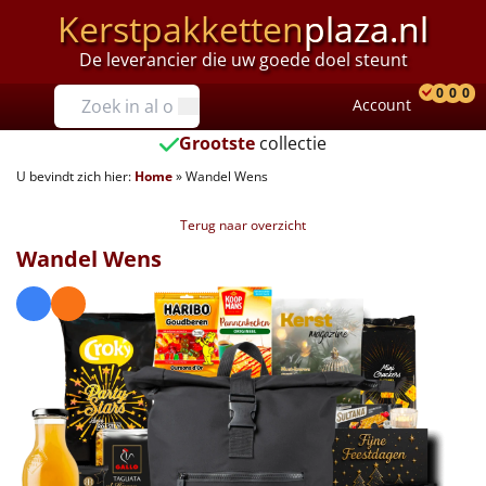
Kerstpakketten
plaza.nl
De leverancier die uw goede doel steunt
Prijzen
0
0
0
Account
Prod
Ver
W
Tot €25
Grootste
collectie
U bevindt zich hier:
Home
»
Wandel Wens
€25 tot €35
Terug naar overzicht
€35 tot €40
Wandel Wens
€40 tot €45
€45 tot €50
€50 tot €55
€55 tot €75