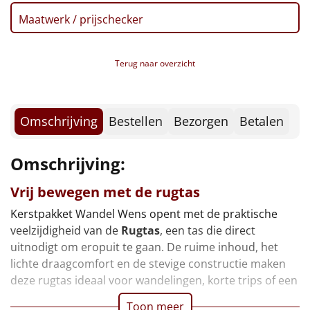
Verpakt in een feestelijke kerstdoos, 49 x 39 x 15 cm
Borrelplank
Maatwerk / prijschecker
Warmtekussen
NIEUW
Terug naar overzicht
Slowcooker
POPULAIR
Noodradio
NIEUW
Omschrijving
Bestellen
Bezorgen
Betalen
Deken (fleece plaid)
Omschrijving:
Alle artikelen
Vrij bewegen met de rugtas
Overige
Kerstpakket Wandel Wens opent met de praktische
veelzijdigheid van de
Rugtas
, een tas die direct
Ideeën
uitnodigt om eropuit te gaan. De ruime inhoud, het
lichte draagcomfort en de stevige constructie maken
Personeel
deze rugtas ideaal voor wandelingen, korte trips of een
Doe het zelf
Toon meer