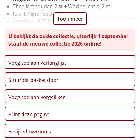
Theelichthouder, 2 st + Waxinelichtje, 2 st
Leuke
Kaart, Fijne Feestdagen
Toon meer
Appelsap, 0,75 ltr
Goedkope
Pinda's, 50 gr
U bekijkt de oude collectie, uiterlijk 1 september
Chips, Croky, Partystars, 80 gr
Uniek
staat de nieuwe collectie 2026 online!
Sultana, 3-pack, 43 gr
Twix, 50 gr
Alle thema's
Haribo, Goudbeertjes, 75 gr
Voeg toe aan verlanglijst
Pepermunt, 65 gr
Artikel
Pannenkoekenmix, 400 gr
Stuur dit pakket door
Speculoos Koekjes, 25 gr
Hitster
NIEUW
Crackers, 250 gr
Mars, 51 gr
Voeg toe aan vergelijker
Pizzarette
Thee, Bosvruchten, 30 gr
Café Noir koekjes, 200 gr
Tas
Print deze pagina
Beschuit, 125 gr
Fussili, 500 gr
Wake up light
NIEUW
Bekijk showrooms
Pastasaus, 500 gr