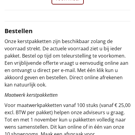
Sinterklaaspakketten
Particulier
Bestellen
Kerstgeschenken 2026
Onze kerstpakketten zijn beschikbaar zolang de
voorraad strekt. De actuele voorraad ziet u bij ieder
Relatiegeschenken
pakket. Bestel op tijd om teleurstelling te voorkomen.
Een vrijblijvende offerte vraagt u eenvoudig online aan
Cadeaubon
en ontvangt u direct per e-mail. Met één klik kun u
akkoord geven en bestellen. Direct online afrekenen
Per stuk
kan natuurlijk ook.
Maatwerk kerstpakketten
Alle overige
Voor maatwerkpakketten vanaf 100 stuks (vanaf € 25,00
excl. BTW per pakket) helpen onze adviseurs u graag.
Tot en met 1 november kun u pakketten volledig naar
wens samenstellen. Dit kan online of in één van onze
10 showrooms. Maak een afspraak voor