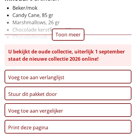
Beker/mok
Leuke
Candy Cane, 85 gr
Marshmallows, 26 gr
Goedkope
Chocolade kerstfiguur, 60 gr
Toon meer
Chocolademelk sachet, 20 gr
Uniek
Verpakt met meerdere in een verzenddoos, 30.9 x
U bekijkt de oude collectie, uiterlijk 1 september
29 x13 cm
Alle thema's
staat de nieuwe collectie 2026 online!
Artikel
Voeg toe aan verlanglijst
Hitster
NIEUW
Stuur dit pakket door
Pizzarette
Tas
Voeg toe aan vergelijker
Wake up light
NIEUW
Print deze pagina