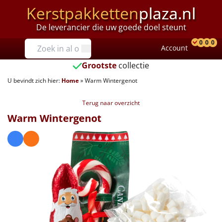
Kerstpakketten
plaza.nl
De leverancier die uw goede doel steunt
Prijzen
0
0
0
Account
Prod
Ver
W
Tot €25
Grootste
collectie
U bevindt zich hier:
Home
»
Warm Wintergenot
€25 tot €35
Terug naar overzicht
€35 tot €40
Warm Wintergenot
€40 tot €45
€45 tot €50
€50 tot €55
€55 tot €75