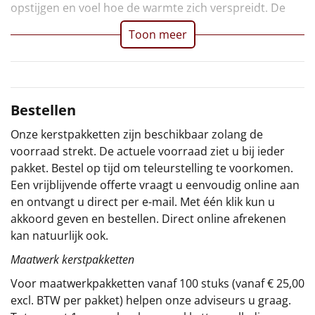
opstijgen en voel hoe de warmte zich verspreidt. De
Sinterklaaspakketten
Toon meer
Particulier
Kerstgeschenken 2026
Bestellen
Relatiegeschenken
Onze kerstpakketten zijn beschikbaar zolang de
voorraad strekt. De actuele voorraad ziet u bij ieder
Cadeaubon
pakket. Bestel op tijd om teleurstelling te voorkomen.
Een vrijblijvende offerte vraagt u eenvoudig online aan
Per stuk
en ontvangt u direct per e-mail. Met één klik kun u
akkoord geven en bestellen. Direct online afrekenen
Alle overige
kan natuurlijk ook.
Maatwerk kerstpakketten
Voor maatwerkpakketten vanaf 100 stuks (vanaf € 25,00
excl. BTW per pakket) helpen onze adviseurs u graag.