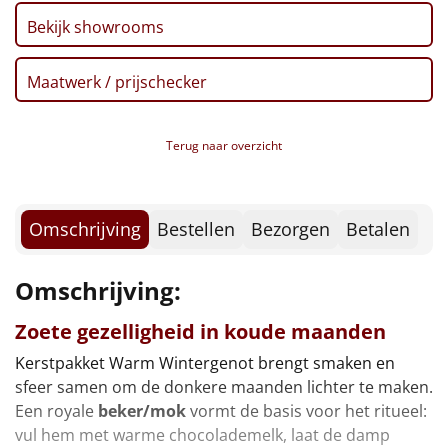
Borrelplank
Bekijk showrooms
Warmtekussen
NIEUW
Maatwerk / prijschecker
Slowcooker
POPULAIR
Terug naar overzicht
Noodradio
NIEUW
Deken (fleece plaid)
Omschrijving
Bestellen
Bezorgen
Betalen
Alle artikelen
Omschrijving:
Overige
Zoete gezelligheid in koude maanden
Ideeën
Kerstpakket Warm Wintergenot brengt smaken en
Personeel
sfeer samen om de donkere maanden lichter te maken.
Een royale
beker/mok
vormt de basis voor het ritueel:
Doe het zelf
vul hem met warme chocolademelk, laat de damp