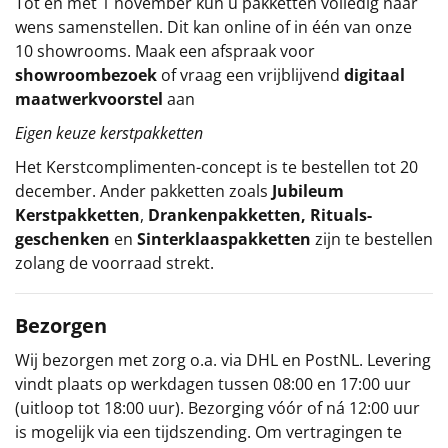
Tot en met 1 november kun u pakketten volledig naar
wens samenstellen. Dit kan online of in één van onze
10 showrooms. Maak een afspraak voor
showroombezoek
of vraag een vrijblijvend
digitaal
maatwerkvoorstel
aan
Eigen keuze kerstpakketten
Het
Kerstcomplimenten
-concept
is te bestellen tot 20
december. Ander pakketten zoals
Jubileum
Kerstpakketten
,
Drankenpakketten
,
Rituals-
geschenken
en
Sinterklaaspakketten
zijn te bestellen
zolang de voorraad strekt.
Bezorgen
Wij bezorgen met zorg o.a. via DHL en PostNL. Levering
vindt plaats op werkdagen tussen 08:00 en 17:00 uur
(uitloop tot 18:00 uur). Bezorging vóór of ná 12:00 uur
is mogelijk via een tijdszending. Om vertragingen te