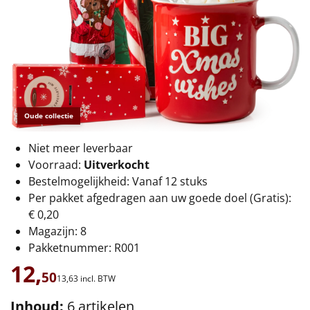
€75 tot €100
€100 en hoger
Alle kerstpakketten 2026
Thema
Oude collectie
Origineel
Niet meer leverbaar
Voorraad:
Uitverkocht
Rituals
Bestelmogelijkheid: Vanaf 12 stuks
Per pakket afgedragen aan uw goede doel (Gratis):
Luxe
€ 0,20
Magazijn: 8
Mannen
Pakketnummer: R001
Vrouwen
12,
50
13,
63
incl. BTW
Duurzaam
Inhoud:
6 artikelen