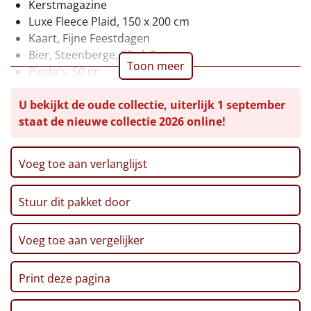
Kerstmagazine
Leuke
Luxe Fleece Plaid, 150 x 200 cm
Kaart, Fijne Feestdagen
Goedkope
Bier, Steenberge, 25 cl, 2 st
Toon meer
Pinda's, 50 gr
Uniek
Chips, Croky, Partystars, 80 gr
U bekijkt de oude collectie, uiterlijk 1 september
Sultana, 3-pack, 43 gr
staat de nieuwe collectie 2026 online!
Twix, 50 gr
Alle thema's
Haribo, Goudbeertjes, 75 gr
Artikel
Pepermunt, 65 gr
Voeg toe aan verlanglijst
Pannenkoekenmix, 400 gr
Hitster
NIEUW
Speculoos Koekjes, 25 gr
Stuur dit pakket door
Verpakt in een feestelijke kerstdoos, 39 x 29 x 20 cm
Pizzarette
Voeg toe aan vergelijker
Tas
Print deze pagina
Wake up light
NIEUW