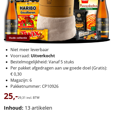
€75 tot €100
€100 en hoger
Alle kerstpakketten 2026
Thema
Oude collectie
Origineel
Niet meer leverbaar
Voorraad:
Uitverkocht
Rituals
Bestelmogelijkheid: Vanaf 5 stuks
Per pakket afgedragen aan uw goede doel (Gratis):
Luxe
€ 0,30
Magazijn: 6
Mannen
Pakketnummer: CP10926
25,-
Vrouwen
29,
31
incl. BTW
Inhoud:
13 artikelen
Duurzaam