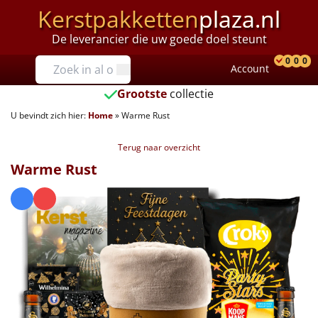
Kerstpakketten
plaza.nl
De leverancier die uw goede doel steunt
Prijzen
0
0
0
Account
Prod
Ver
W
Tot €25
Grootste
collectie
U bevindt zich hier:
Home
»
Warme Rust
€25 tot €35
Terug naar overzicht
€35 tot €40
Warme Rust
€40 tot €45
€45 tot €50
€50 tot €55
€55 tot €75