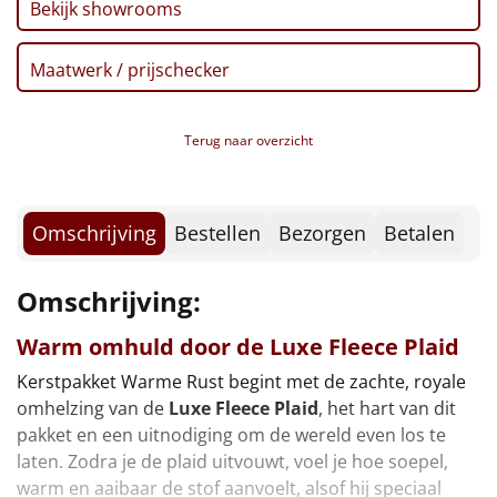
Borrelplank
Bekijk showrooms
Warmtekussen
NIEUW
Maatwerk / prijschecker
Slowcooker
POPULAIR
Terug naar overzicht
Noodradio
NIEUW
Deken (fleece plaid)
Omschrijving
Bestellen
Bezorgen
Betalen
Alle artikelen
Omschrijving:
Overige
Warm omhuld door de Luxe Fleece Plaid
Ideeën
Kerstpakket Warme Rust begint met de zachte, royale
omhelzing van de
Luxe Fleece Plaid
, het hart van dit
Personeel
pakket en een uitnodiging om de wereld even los te
laten. Zodra je de plaid uitvouwt, voel je hoe soepel,
Doe het zelf
warm en aaibaar de stof aanvoelt, alsof hij speciaal