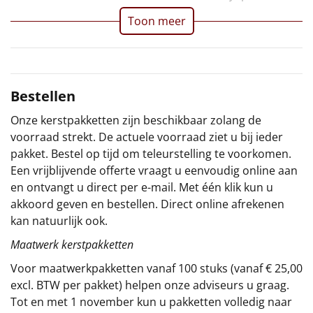
Toon meer
Sinterklaaspakketten
Particulier
Kerstgeschenken 2026
Bestellen
Onze kerstpakketten zijn beschikbaar zolang de
Relatiegeschenken
voorraad strekt. De actuele voorraad ziet u bij ieder
pakket. Bestel op tijd om teleurstelling te voorkomen.
Cadeaubon
Een vrijblijvende offerte vraagt u eenvoudig online aan
en ontvangt u direct per e-mail. Met één klik kun u
Per stuk
akkoord geven en bestellen. Direct online afrekenen
kan natuurlijk ook.
Alle overige
Maatwerk kerstpakketten
Voor maatwerkpakketten vanaf 100 stuks (vanaf € 25,00
excl. BTW per pakket) helpen onze adviseurs u graag.
Tot en met 1 november kun u pakketten volledig naar