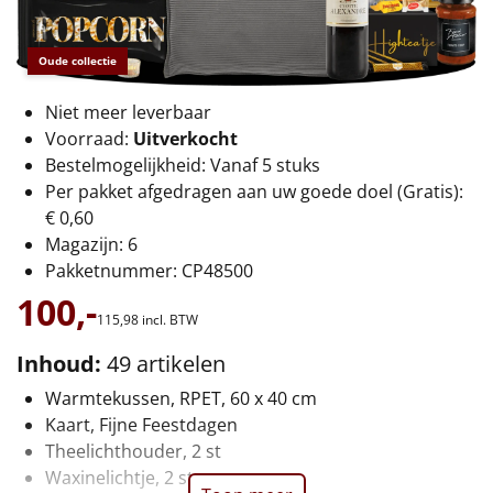
€75 tot €100
€100 en hoger
Oude collectie
Niet meer leverbaar
Alle kerstpakketten 2026
Voorraad:
Uitverkocht
Thema
Bestelmogelijkheid: Vanaf 5 stuks
Per pakket afgedragen aan uw goede doel (Gratis):
Origineel
€ 0,60
Magazijn: 6
Rituals
Pakketnummer: CP48500
100,-
Luxe
115,
98
incl. BTW
Inhoud:
49 artikelen
Mannen
Warmtekussen, RPET, 60 x 40 cm
Vrouwen
Kaart, Fijne Feestdagen
Theelichthouder, 2 st
Duurzaam
Waxinelichtje, 2 st