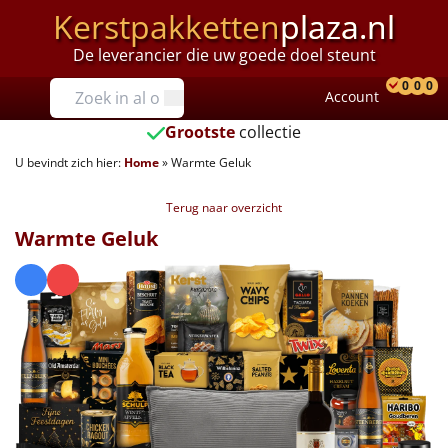
Kerstpakketten
plaza.nl
De leverancier die uw goede doel steunt
Prijzen
0
0
0
Account
Prod
Ver
W
Tot €25
Grootste
collectie
U bevindt zich hier:
Home
»
Warmte Geluk
€25 tot €35
Terug naar overzicht
€35 tot €40
Warmte Geluk
€40 tot €45
€45 tot €50
€50 tot €55
€55 tot €75