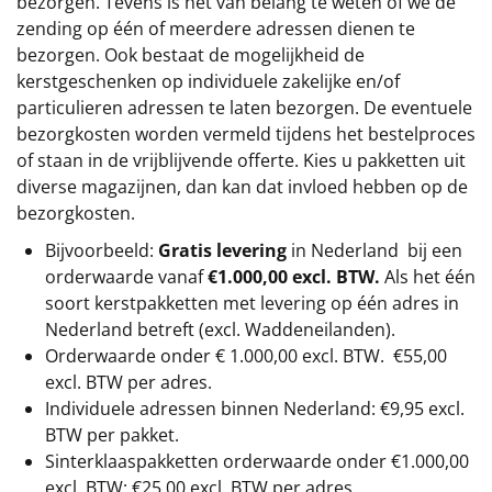
bezorgen. Tevens is het van belang te weten of we de
zending op één of meerdere adressen dienen te
bezorgen. Ook bestaat de mogelijkheid de
kerstgeschenken op individuele zakelijke en/of
particulieren adressen te laten bezorgen. De eventuele
bezorgkosten worden vermeld tijdens het bestelproces
of staan in de vrijblijvende offerte. Kies u pakketten uit
diverse magazijnen, dan kan dat invloed hebben op de
bezorgkosten.
Bijvoorbeeld:
Gratis levering
in Nederland bij een
orderwaarde vanaf
€1.000,00 excl. BTW.
Als het één
soort kerstpakketten met levering op één adres in
Nederland betreft (excl. Waddeneilanden).
Orderwaarde onder €
1.000,00
excl. BTW.
€55,00
excl. BTW
per adres.
Individuele adressen binnen Nederland: €9,95 excl.
BTW per pakket.
Sinterklaaspakketten orderwaarde onder €
1.000,00
excl. BTW: €25,00 excl. BTW per adres.