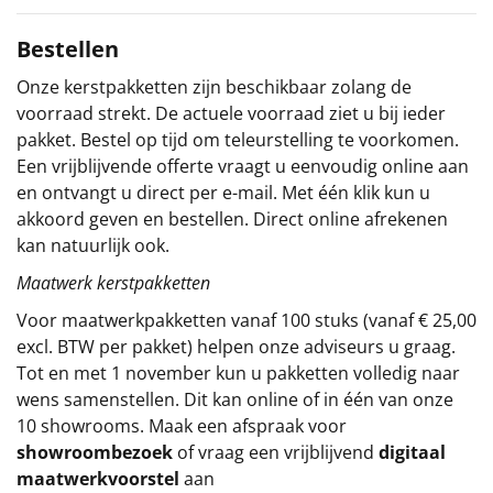
Kerstmagazine 2025
Verpakt in een feestelijke kerstdoos
Sinterklaaspakketten
Bestellen
Onze kerstpakketten zijn beschikbaar zolang de
Particulier
voorraad strekt. De actuele voorraad ziet u bij ieder
pakket. Bestel op tijd om teleurstelling te voorkomen.
Kerstgeschenken 2026
Een vrijblijvende offerte vraagt u eenvoudig online aan
en ontvangt u direct per e-mail. Met één klik kun u
Relatiegeschenken
akkoord geven en bestellen. Direct online afrekenen
kan natuurlijk ook.
Cadeaubon
Maatwerk kerstpakketten
Per stuk
Voor maatwerkpakketten vanaf 100 stuks (vanaf € 25,00
excl. BTW per pakket) helpen onze adviseurs u graag.
Alle overige
Tot en met 1 november kun u pakketten volledig naar
wens samenstellen. Dit kan online of in één van onze
10 showrooms. Maak een afspraak voor
showroombezoek
of vraag een vrijblijvend
digitaal
maatwerkvoorstel
aan