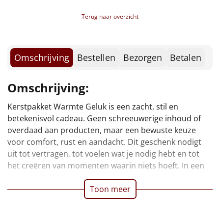
Borrelplank
Beschuit, Naturel, 125 gr
Terug naar overzicht
Mars, 20 gr, 2 st
Warmtekussen
NIEUW
Suikerwafel, 80 gr
Tomatensoep, 450 ml
Slowcooker
POPULAIR
Kaas, Old Amsterdam, 150 gr
Omschrijving
Bestellen
Bezorgen
Betalen
Mini Bouchées, 12 st
Noodradio
NIEUW
Ragout, 290 gr
Omschrijving:
HighTea'tje, 11-dlg
Deken (fleece plaid)
* Inhoud Hightea'tje:
Kerstpakket Warmte Geluk is een zacht, stil en
tijd waarin snelheid en drukte de norm zijn, biedt
Thee, Lipton, Rooibos, 1,7 gr
betekenisvol cadeau. Geen schreeuwerige inhoud of
Warmte Geluk een tegenhanger: warmte, verstilling en
Alle artikelen
Thee, Lipton, Earl Grey, 2 gr
overdaad aan producten, maar een bewuste keuze
een gebaar dat laat zien dat je écht aan iemand hebt
Boterwafels, 3 x 10 gr
voor comfort, rust en aandacht. Dit geschenk nodigt
Overige
Toblerone, 8 gr
uit tot vertragen, tot voelen wat je nodig hebt en tot
Nougat, Caramel, 12 gr
het creëren van momenten waarin niets hoeft. In een
Ideeën
Tony's Chocolonely, Melk, 9 gr
Knackebrod, 15 gr
Toon meer
Personeel
Jam, 25 gr
Honing, 8 gr
Doe het zelf