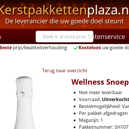
Kerstpakketten
plaza.n
De leverancier die uw goede doel steunt
n
Klantenservice
Beste
prijs/kwaliteitverhouding
Kosteloos
uw goede do
Terug naar overzicht
Wellness Snoe
Niet meer leverbaar
Voorraad:
Uitverkoch
Bestelmogelijkheid: Va
Per pakket afgedragen 
Magazijn: 1
Pakketnummer: SH107