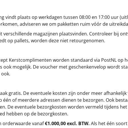
g vindt plaats op werkdagen tussen 08:00 en 17:00 uur (uitl
oorkomen, adviseren we om pakketten ruim vóór de uitreikd
t verschillende magazijnen plaatsvinden. Controleer bij ontv
iedt op pallets, worden deze niet retourgenomen.
cept
Kerstcomplimenten
worden standaard via PostNL op h
s is ook mogelijk. De voucher met geschenkenvelop wordt sta
 ook.
ak gratis. De eventuele kosten zijn onder meer afhankelijk
op één of meerdere adressen dienen te bezorgen. Ook besta
gen. De eventuele bezorgkosten worden vermeld tijdens het be
loed hebben op de bezorgkosten.
en orderwaarde vanaf
€1.000,00 excl. BTW.
Als het één soort