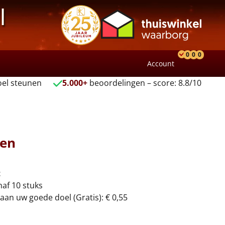
l
0
0
0
Account
Product
Verlang
Wink
el steunen
5.000+
beoordelingen – score: 8.8/10
pen
t
naf 10 stuks
aan uw goede doel (Gratis): € 0,55