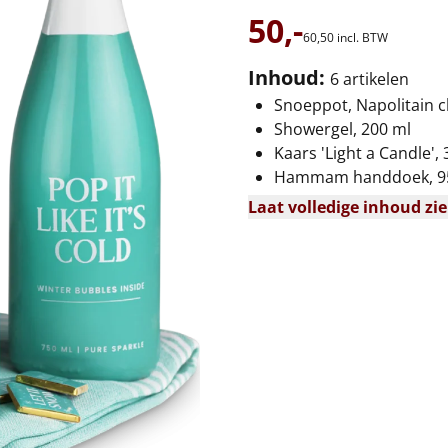
50,-
60,
50
incl. BTW
Inhoud:
6 artikelen
Snoeppot, Napolitain c
Showergel, 200 ml
Kaars 'Light a Candle', 
Hammam handdoek, 95
Laat volledige inhoud zi