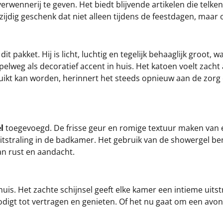
rwennerij te geven. Het biedt blijvende artikelen die telke
jdig geschenk dat niet alleen tijdens de feestdagen, maar o
 pakket. Hij is licht, luchtig en tegelijk behaaglijk groot, 
elweg als decoratief accent in huis. Het katoen voelt zach
bruikt kan worden, herinnert het steeds opnieuw aan de zor
l
toegevoegd. De frisse geur en romige textuur maken van 
 uitstraling in de badkamer. Het gebruik van de showergel be
an rust en aandacht.
uis. Het zachte schijnsel geeft elke kamer een intieme uitstr
odigt tot vertragen en genieten. Of het nu gaat om een avon