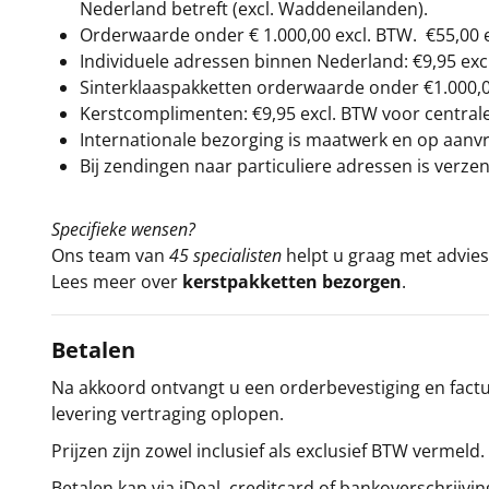
Nederland betreft (excl. Waddeneilanden).
Orderwaarde onder €
1.000,00
excl. BTW.
€55,00 
Individuele adressen binnen Nederland: €9,95 exc
Sinterklaaspakketten orderwaarde onder €
1.000,
Kerstcomplimenten: €9,95 excl. BTW voor centrale 
Internationale bezorging is maatwerk en op aanvraa
Bij zendingen naar particuliere adressen is verzen
Specifieke wensen?
Ons team van
45 specialisten
helpt u graag met advies 
Lees meer over
kerstpakketten bezorgen
.
Betalen
Na akkoord ontvangt u een orderbevestiging en factuu
levering vertraging oplopen.
Prijzen zijn zowel inclusief als exclusief BTW vermeld.
Betalen kan via iDeal, creditcard of bankoverschrijvin