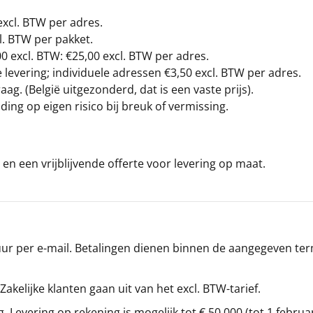
excl. BTW
per adres.
l. BTW per pakket.
00
excl. BTW: €25,00 excl. BTW per adres.
levering; individuele adressen €3,50 excl. BTW per adres.
g. (België uitgezonderd, dat is een vaste prijs).
ding op eigen risico bij breuk of vermissing.
en een vrijblijvende offerte voor levering op maat.
r per e-mail. Betalingen dienen binnen de aangegeven termi
 Zakelijke klanten gaan uit van het excl. BTW-tarief.
g. Levering op rekening is mogelijk tot € 50.000 (tot 1 februa