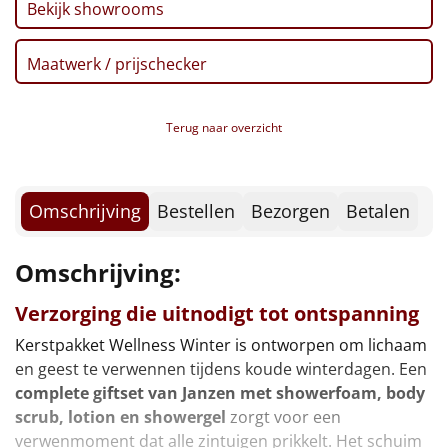
Borrelplank
Bekijk showrooms
Warmtekussen
NIEUW
Maatwerk / prijschecker
Slowcooker
POPULAIR
Terug naar overzicht
Noodradio
NIEUW
Deken (fleece plaid)
Omschrijving
Bestellen
Bezorgen
Betalen
Alle artikelen
Omschrijving:
Overige
Verzorging die uitnodigt tot ontspanning
Ideeën
Kerstpakket Wellness Winter is ontworpen om lichaam
en geest te verwennen tijdens koude winterdagen. Een
Personeel
complete giftset van Janzen met showerfoam, body
scrub, lotion en showergel
zorgt voor een
Doe het zelf
verwenmoment dat alle zintuigen prikkelt. Het schuim