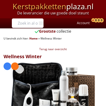
Kerstpakketten
plaza.nl
De leverancier die uw goede doel steunt
Prijzen
0
0
0
Account
Prod
Ver
W
Tot €25
Grootste
collectie
U bevindt zich hier:
Home
»
Wellness Winter
€25 tot €35
Terug naar overzicht
€35 tot €40
Wellness Winter
€40 tot €45
€45 tot €50
€50 tot €55
€55 tot €75