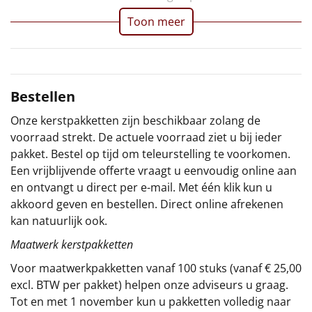
Toon meer
Sinterklaaspakketten
Particulier
Kerstgeschenken 2026
Bestellen
Onze kerstpakketten zijn beschikbaar zolang de
Relatiegeschenken
voorraad strekt. De actuele voorraad ziet u bij ieder
pakket. Bestel op tijd om teleurstelling te voorkomen.
Cadeaubon
Een vrijblijvende offerte vraagt u eenvoudig online aan
en ontvangt u direct per e-mail. Met één klik kun u
Per stuk
akkoord geven en bestellen. Direct online afrekenen
kan natuurlijk ook.
Alle overige
Maatwerk kerstpakketten
Voor maatwerkpakketten vanaf 100 stuks (vanaf € 25,00
excl. BTW per pakket) helpen onze adviseurs u graag.
Tot en met 1 november kun u pakketten volledig naar