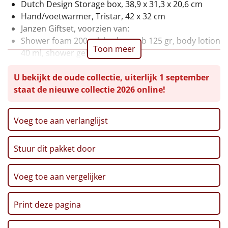
Dutch Design Storage box, 38,9 x 31,3 x 20,6 cm
Leuke
Hand/voetwarmer, Tristar, 42 x 32 cm
Janzen Giftset, voorzien van:
Goedkope
Shower foam 200 ml, body scrub 125 gr, body lotion
Toon meer
40 ml, shower gel 40 ml
Uniek
Hot Chocolate bomb met houten lepel, 20 gr, 2 st
U bekijkt de oude collectie, uiterlijk 1 september
Slagroom, 250 ml
staat de nieuwe collectie 2026 online!
Minikoekjes, 50 gr
Alle thema's
Meringue, 75 gr
Artikel
De storage box wordt verpakt in een bruine
Voeg toe aan verlanglijst
transportdoos, 38.9 x 31.3 x 20.6 cm
Hitster
NIEUW
Stuur dit pakket door
Pizzarette
Voeg toe aan vergelijker
Tas
Print deze pagina
Wake up light
NIEUW