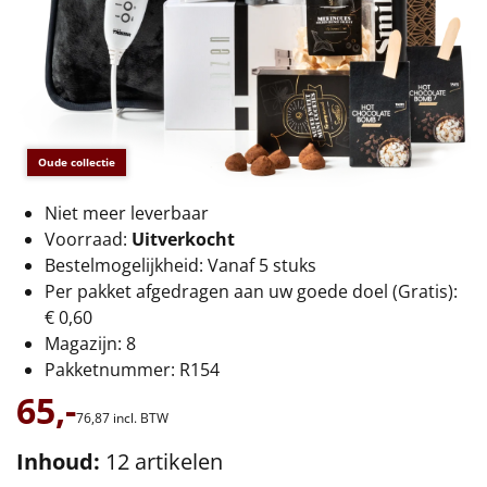
€75 tot €100
€100 en hoger
Alle kerstpakketten 2026
Thema
Oude collectie
Origineel
Niet meer leverbaar
Voorraad:
Uitverkocht
Rituals
Bestelmogelijkheid: Vanaf 5 stuks
Per pakket afgedragen aan uw goede doel (Gratis):
Luxe
€ 0,60
Magazijn: 8
Mannen
Pakketnummer: R154
65,-
Vrouwen
76,
87
incl. BTW
Inhoud:
12 artikelen
Duurzaam