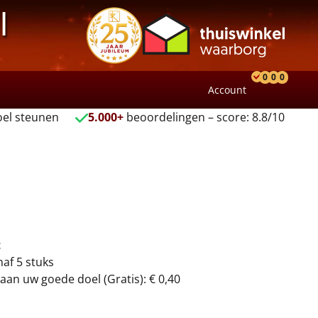
l
0
0
0
Account
Product
Verlang
Wink
el steunen
5.000+
beoordelingen – score: 8.8/10
t
naf 5 stuks
aan uw goede doel (Gratis): € 0,40