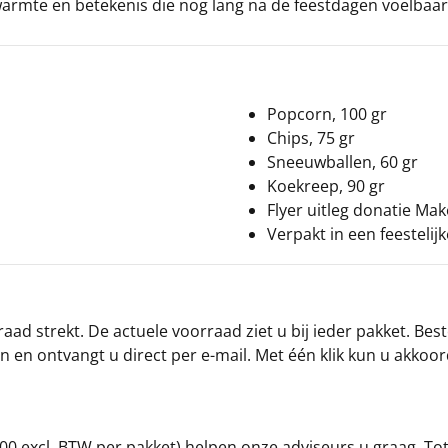
rmte en betekenis die nog lang na de feestdagen voelbaar b
Popcorn, 100 gr
Chips, 75 gr
Sneeuwballen, 60 gr
Koekreep, 90 gr
Flyer uitleg donatie Ma
Verpakt in een feestelij
ad strekt. De actuele voorraad ziet u bij ieder pakket. Best
an en ontvangt u direct per e-mail. Met één klik kun u akkoo
00 excl. BTW per pakket) helpen onze adviseurs u graag. To