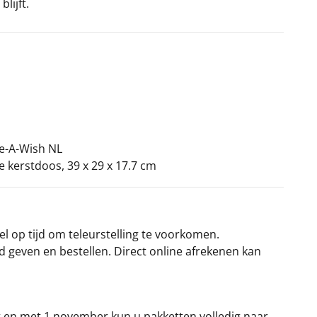
lijft.
ke-A-Wish NL
ke kerstdoos, 39 x 29 x 17.7 cm
el op tijd om teleurstelling te voorkomen.
rd geven en bestellen. Direct online afrekenen kan
t en met 1 november kun u pakketten volledig naar