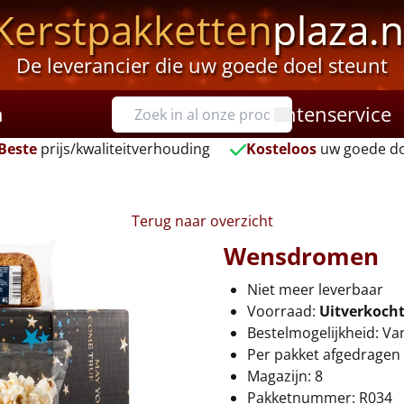
Kerstpakketten
plaza.n
De leverancier die uw goede doel steunt
n
Klantenservice
Beste
prijs/kwaliteitverhouding
Kosteloos
uw goede do
Terug naar overzicht
Wensdromen
Niet meer leverbaar
Voorraad:
Uitverkoch
Bestelmogelijkheid: Va
Per pakket afgedragen 
Magazijn: 8
Pakketnummer: R034