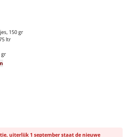
es, 150 gr
5 ltr
 gr
en
tie, uiterlijk 1 september staat de nieuwe