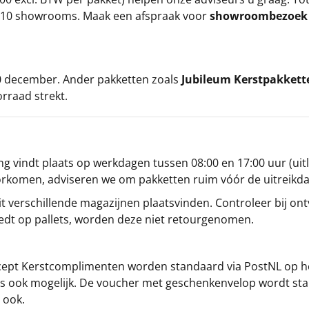
ze 10 showrooms. Maak een afspraak voor
showroombezoe
 20 december. Ander pakketten zoals
Jubileum Kerstpakkett
orraad strekt.
g vindt plaats op werkdagen tussen 08:00 en 17:00 uur (uitl
oorkomen, adviseren we om pakketten ruim vóór de uitreikd
t verschillende magazijnen plaatsvinden. Controleer bij ontv
iedt op pallets, worden deze niet retourgenomen.
cept
Kerstcomplimenten
worden standaard via PostNL op h
s is ook mogelijk. De voucher met geschenkenvelop wordt sta
 ook.