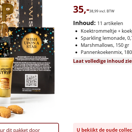
35,-
38,
99
incl. BTW
Inhoud:
11 artikelen
Koektrommeltje + koekj
Sparkling lemonade, 0,7
Marshmallows, 150 gr
Pannenkoekenmix, 180
Laat volledige inhoud zi
U bekijkt de oude collec
ur dit pakket door