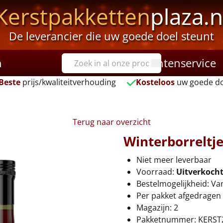
Kerstpakketten
plaza.n
De leverancier die uw goede doel steunt
n
Klantenservice
Beste
prijs/kwaliteitverhouding
Kosteloos
uw goede do
Terug naar overzicht
Winterborreltj
Niet meer leverbaar
Voorraad:
Uitverkoch
Bestelmogelijkheid: Va
Per pakket afgedragen 
Magazijn: 2
Pakketnummer: KERST