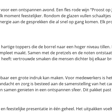
s voor een ontspannen avond. Een fles rode wijn “Proost op 
lk moment feestelijker. Rondom de glazen vullen schaaltje
nergie aan de gesprekken die al snel op gang komen. Elk pr
 hartige toppers die de borrel naar een hoger niveau tillen
ompleet maakt. Samen met de pretzels en de noten ontstaat 
t heeft: vertrouwde smaken die mensen dichter bij elkaar b
gebaar een grote indruk kan maken. Voor medewerkers is he
r aandacht en zorg is besteed aan de samenstelling van het 
an samen genieten in een ontspannen sfeer. Dit pakket past 
en feestelijke presentatie in één geheel. Het uitpakken voel