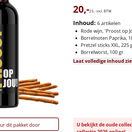
20,-
23,-
incl. BTW
Inhoud:
6 artikelen
Rode wijn, 'Proost op Jo
Borrelnoten Paprika, 1
Pretzel sticks XXL, 225 
Borrelworst, 100 gr
Laat volledige inhoud zi
U bekijkt de oude collec
ur dit pakket door
collectie 2026 online!