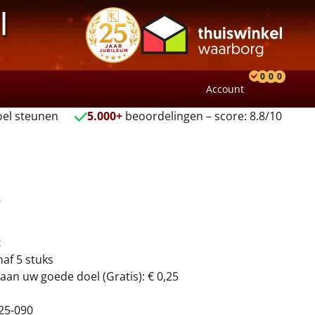
l
0
0
0
Account
Product
Verlang
Wink
el steunen
5.000+
beoordelingen – score: 8.8/10
e
t
naf 5 stuks
aan uw goede doel (Gratis): € 0,25
25-090