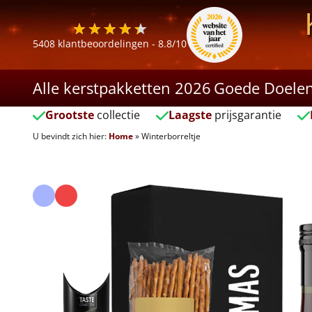
5408
klantbeoordelingen -
8.8
/10
Alle kerstpakketten 2026
Goede Doele
Grootste
collectie
Laagste
prijsgarantie
U bevindt zich hier:
Home
»
Winterborreltje