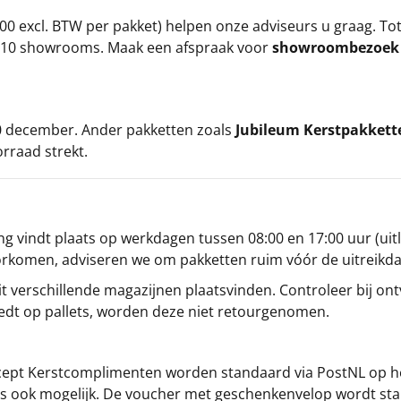
00 excl. BTW per pakket) helpen onze adviseurs u graag. To
ze 10 showrooms. Maak een afspraak voor
showroombezoe
 20 december. Ander pakketten zoals
Jubileum Kerstpakkett
orraad strekt.
g vindt plaats op werkdagen tussen 08:00 en 17:00 uur (uitl
oorkomen, adviseren we om pakketten ruim vóór de uitreikd
t verschillende magazijnen plaatsvinden. Controleer bij ontv
iedt op pallets, worden deze niet retourgenomen.
cept
Kerstcomplimenten
worden standaard via PostNL op h
s is ook mogelijk. De voucher met geschenkenvelop wordt sta