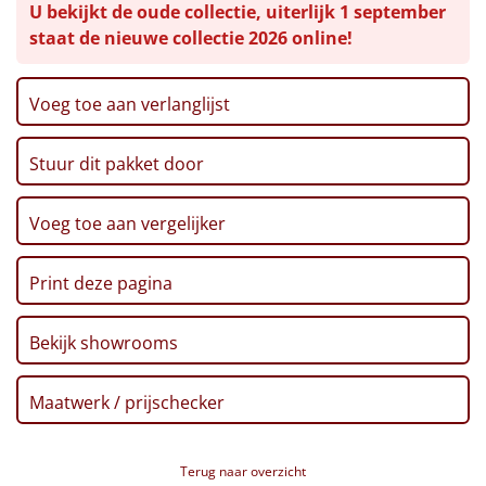
U bekijkt de oude collectie, uiterlijk 1 september
Hazelnoot triangle, 110 gr
Leuke
staat de nieuwe collectie 2026 online!
Hero B'tween reep, 50 gr
Thee, 2 gr, 5 st
Goedkope
Popcorn, 100 gr
Voeg toe aan verlanglijst
Fletcher hotels voordeelvoucher
Uniek
Verpakt in een feestelijke kerstdoos, 39 x 29 x 10,5
Stuur dit pakket door
cm
Alle thema's
Voeg toe aan vergelijker
Artikel
Print deze pagina
Hitster
NIEUW
Pizzarette
Bekijk showrooms
Tas
Maatwerk / prijschecker
Wake up light
NIEUW
Terug naar overzicht