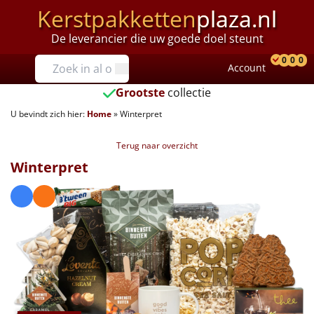
Kerstpakketten
plaza.nl
De leverancier die uw goede doel steunt
Prijzen
0
0
0
Account
Prod
Ver
W
Tot €25
Grootste
collectie
U bevindt zich hier:
Home
»
Winterpret
€25 tot €35
Terug naar overzicht
€35 tot €40
Winterpret
€40 tot €45
€45 tot €50
€50 tot €55
€55 tot €75