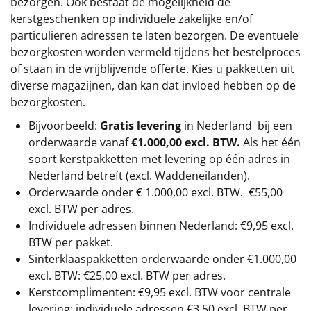
bezorgen. Ook bestaat de mogelijkheid de
kerstgeschenken op individuele zakelijke en/of
particulieren adressen te laten bezorgen. De eventuele
bezorgkosten worden vermeld tijdens het bestelproces
of staan in de vrijblijvende offerte. Kies u pakketten uit
diverse magazijnen, dan kan dat invloed hebben op de
bezorgkosten.
Bijvoorbeeld:
Gratis levering
in Nederland bij een
orderwaarde vanaf
€1.000,00 excl. BTW.
Als het één
soort kerstpakketten met levering op één adres in
Nederland betreft (excl. Waddeneilanden).
Orderwaarde onder €
1.000,00
excl. BTW.
€55,00
excl. BTW
per adres.
Individuele adressen binnen Nederland: €9,95 excl.
BTW per pakket.
Sinterklaaspakketten orderwaarde onder €
1.000,00
excl. BTW: €25,00 excl. BTW per adres.
Kerstcomplimenten: €9,95 excl. BTW voor centrale
levering; individuele adressen €3,50 excl. BTW per