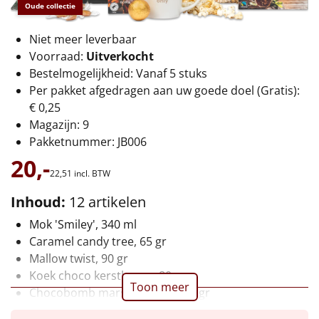
€75 tot €100
Oude collectie
€100 en hoger
Niet meer leverbaar
Voorraad:
Uitverkocht
Bestelmogelijkheid: Vanaf 5 stuks
Alle kerstpakketten 2026
Per pakket afgedragen aan uw goede doel (Gratis):
Thema
€ 0,25
Magazijn: 9
Origineel
Pakketnummer: JB006
20,-
Rituals
22,
51
incl. BTW
Inhoud:
12 artikelen
Luxe
Mok 'Smiley', 340 ml
Mannen
Caramel candy tree, 65 gr
Mallow twist, 90 gr
Vrouwen
Koek choco kerstboom, 80 gr
Toon meer
Chocobomb marshmallows, 20 gr
Duurzaam
Corn chips, 75 gr