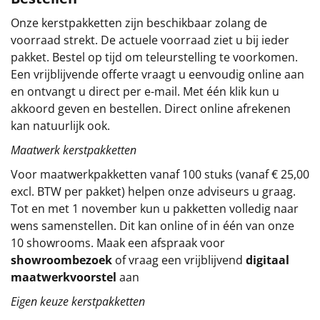
Onze kerstpakketten zijn beschikbaar zolang de
Sinterklaaspakketten
voorraad strekt. De actuele voorraad ziet u bij ieder
pakket. Bestel op tijd om teleurstelling te voorkomen.
Particulier
Een vrijblijvende offerte vraagt u eenvoudig online aan
en ontvangt u direct per e-mail. Met één klik kun u
Kerstgeschenken 2026
akkoord geven en bestellen. Direct online afrekenen
kan natuurlijk ook.
Relatiegeschenken
Maatwerk kerstpakketten
Cadeaubon
Voor maatwerkpakketten vanaf 100 stuks (vanaf € 25,00
excl. BTW per pakket) helpen onze adviseurs u graag.
Per stuk
Tot en met 1 november kun u pakketten volledig naar
wens samenstellen. Dit kan online of in één van onze
Alle overige
10 showrooms. Maak een afspraak voor
showroombezoek
of vraag een vrijblijvend
digitaal
maatwerkvoorstel
aan
Eigen keuze kerstpakketten