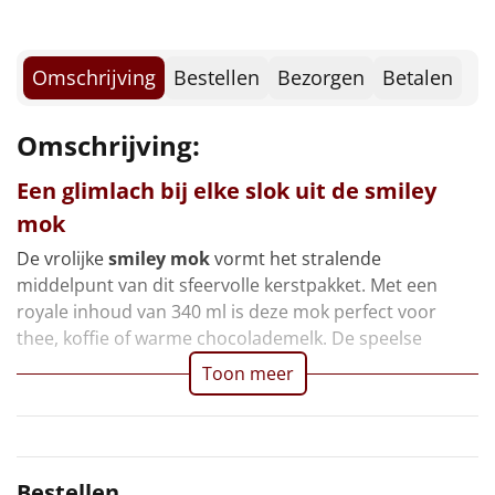
Borrelplank
Warmtekussen
NIEUW
Omschrijving
Bestellen
Bezorgen
Betalen
Slowcooker
POPULAIR
Omschrijving:
Noodradio
NIEUW
Een glimlach bij elke slok uit de smiley
mok
Deken (fleece plaid)
De vrolijke
smiley mok
vormt het stralende
Alle artikelen
middelpunt van dit sfeervolle kerstpakket. Met een
royale inhoud van 340 ml is deze mok perfect voor
Overige
thee, koffie of warme chocolademelk. De speelse
Ideeën
Toon meer
Personeel
Doe het zelf
Bestellen