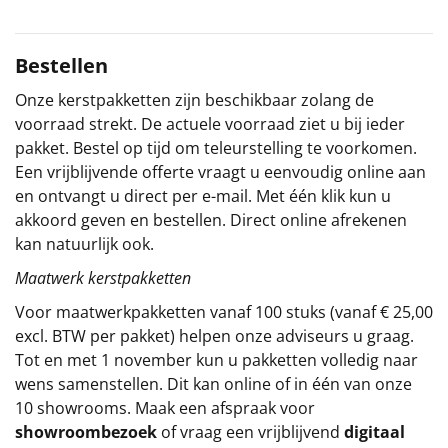
Sinterklaaspakketten
Bestellen
Particulier
Onze kerstpakketten zijn beschikbaar zolang de
voorraad strekt. De actuele voorraad ziet u bij ieder
Kerstgeschenken 2026
pakket. Bestel op tijd om teleurstelling te voorkomen.
Een vrijblijvende offerte vraagt u eenvoudig online aan
Relatiegeschenken
en ontvangt u direct per e-mail. Met één klik kun u
akkoord geven en bestellen. Direct online afrekenen
Cadeaubon
kan natuurlijk ook.
Per stuk
Maatwerk kerstpakketten
Voor maatwerkpakketten vanaf 100 stuks (vanaf € 25,00
Alle overige
excl. BTW per pakket) helpen onze adviseurs u graag.
Tot en met 1 november kun u pakketten volledig naar
wens samenstellen. Dit kan online of in één van onze
10 showrooms. Maak een afspraak voor
showroombezoek
of vraag een vrijblijvend
digitaal