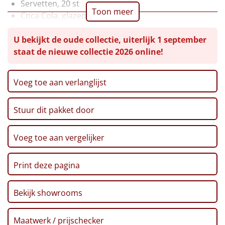
Servetten, 20 st
Toon meer
Coca Cola, glazen fles, 0,2 ltr
Leuke
Chocomelk, 500 ml
U bekijkt de oude collectie, uiterlijk 1 september
Slagroom, 250 gr
Goedkope
staat de nieuwe collectie 2026 online!
Bonbons Kerstman, 100 gr
Fudge speculaas, 110 gr
Uniek
Ribbelchips XXL, 150 gr
Voeg toe aan verlanglijst
Pinda's, 50 gr
Alle thema's
Popcorn, 100 gr
Artikel
Stuur dit pakket door
Verpakt in een feestelijke kerstdoos, 39 x 29 x 17,5
cm
Hitster
NIEUW
Voeg toe aan vergelijker
Pizzarette
Print deze pagina
Tas
Bekijk showrooms
Wake up light
NIEUW
Maatwerk / prijschecker