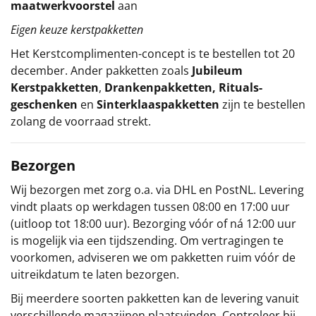
maatwerkvoorstel
aan
Eigen keuze kerstpakketten
Het
Kerstcomplimenten
-concept
is te bestellen tot 20
december. Ander pakketten zoals
Jubileum
Kerstpakketten
,
Drankenpakketten
,
Rituals-
geschenken
en
Sinterklaaspakketten
zijn te bestellen
zolang de voorraad strekt.
Bezorgen
Wij bezorgen met zorg o.a. via DHL en PostNL. Levering
vindt plaats op werkdagen tussen 08:00 en 17:00 uur
(uitloop tot 18:00 uur). Bezorging vóór of ná 12:00 uur
is mogelijk via een tijdszending. Om vertragingen te
voorkomen, adviseren we om pakketten ruim vóór de
uitreikdatum te laten bezorgen.
Bij meerdere soorten pakketten kan de levering vanuit
verschillende magazijnen plaatsvinden. Controleer bij