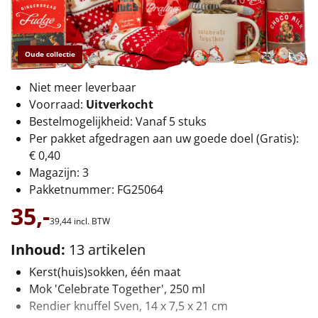
€75 tot €100
€100 en hoger
Oude collectie
Alle kerstpakketten 2026
Niet meer leverbaar
Thema
Voorraad:
Uitverkocht
Bestelmogelijkheid: Vanaf 5 stuks
Origineel
Per pakket afgedragen aan uw goede doel (Gratis):
€ 0,40
Rituals
Magazijn: 3
Pakketnummer: FG25064
Luxe
35,-
39,
44
incl. BTW
Mannen
Inhoud:
13 artikelen
Kerst(huis)sokken, één maat
Vrouwen
Mok 'Celebrate Together', 250 ml
Rendier knuffel Sven, 14 x 7,5 x 21 cm
Duurzaam