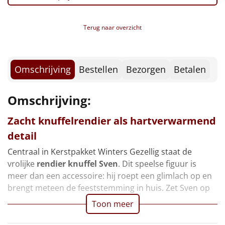
Borrelplank
Warmtekussen
Terug naar overzicht
NIEUW
Slowcooker
POPULAIR
Omschrijving
Bestellen
Bezorgen
Betalen
Noodradio
NIEUW
Omschrijving:
Deken (fleece plaid)
Zacht knuffelrendier als hartverwarmend
Alle artikelen
detail
Overige
Centraal in Kerstpakket Winters Gezellig staat de
vrolijke
rendier knuffel Sven
. Dit speelse figuur is
Ideeën
meer dan een accessoire: hij roept een glimlach op en
brengt meteen de feeststemming in huis. Zet Sven op
Personeel
Toon meer
Doe het zelf