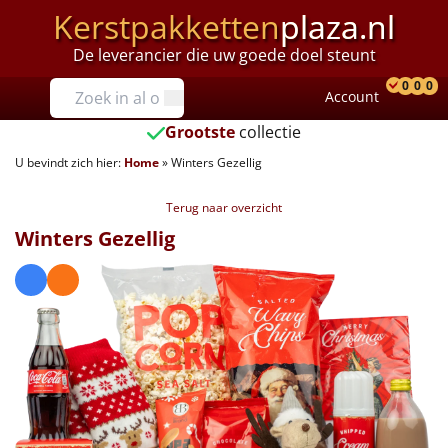
Kerstpakketten
plaza.nl
De leverancier die uw goede doel steunt
Prijzen
0
0
0
Account
Prod
Ver
W
Tot €25
Grootste
collectie
U bevindt zich hier:
Home
»
Winters Gezellig
€25 tot €35
Terug naar overzicht
€35 tot €40
Winters Gezellig
€40 tot €45
€45 tot €50
€50 tot €55
€55 tot €75