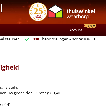
l
0
0
0
Account
Product
Verlang
Wink
el steunen
5.000+
beoordelingen – score: 8.8/10
igheid
t
naf 5 stuks
aan uw goede doel (Gratis): € 0,40
25-141