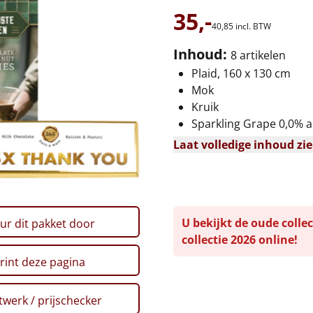
35,-
40,
85
incl. BTW
Inhoud:
8 artikelen
Plaid, 160 x 130 cm
Mok
Kruik
Sparkling Grape 0,0% alc
Laat volledige inhoud zi
U bekijkt de oude collec
ur dit pakket door
collectie 2026 online!
rint deze pagina
werk / prijschecker