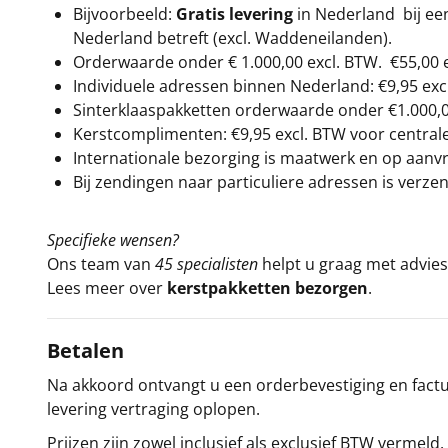
Bijvoorbeeld:
Gratis levering
in Nederland bij e
Nederland betreft (excl. Waddeneilanden).
Orderwaarde onder €
1.000,00
excl. BTW.
€55,00 
Individuele adressen binnen Nederland: €9,95 exc
Sinterklaaspakketten orderwaarde onder €
1.000,
Kerstcomplimenten: €9,95 excl. BTW voor centrale 
Internationale bezorging is maatwerk en op aanvraa
Bij zendingen naar particuliere adressen is verzen
Specifieke wensen?
Ons team van
45 specialisten
helpt u graag met advies 
Lees meer over
kerstpakketten bezorgen
.
Betalen
Na akkoord ontvangt u een orderbevestiging en factuu
levering vertraging oplopen.
Prijzen zijn zowel inclusief als exclusief BTW vermeld.