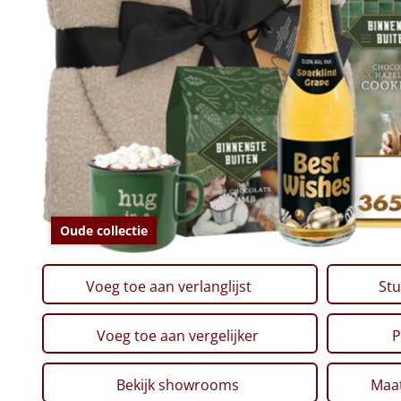
Oude collectie
Voeg toe aan verlanglijst
Stu
Voeg toe aan vergelijker
P
Bekijk showrooms
Maat