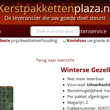
Kerstpakketten
plaza.n
De leverancier die uw goede doel steunt
n
Klantenservice
Beste
prijs/kwaliteitverhouding
Kosteloos
uw goede do
Terug naar overzicht
Winterse Gezell
Niet meer leverbaar
Voorraad:
Uitverkoch
Bestelmogelijkheid: Va
Per pakket afgedragen 
Magazijn: 2
Pakketnummer: KERST