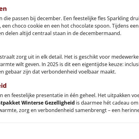
ken
die passen bij december. Een feestelijke fles Sparkling drui
, een choco cookie en een hot chocolate spoon. Tijdens ee
en delen altijd centraal staan in de decembermaand.
traalt zorg uit in elk detail. Het is geschikt voor medewerke
rmte wilt geven. In 2025 is dit een eigentijdse keuze: inclusi
en gebaar zijn dat verbondenheid voelbaar maakt.
eid
en feestelijke presentatie in één geheel. Het uitpakken voel
stpakket Winterse Gezelligheid
is daarmee hét cadeau om i
e warmte, zorg en verbondenheid samenbrengt – een herinneri