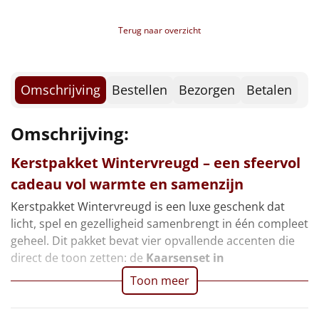
Bruschetta tomato & mozzarella, 70 gr
Borrelplank
Popcorn sweet & salt, 22 gr, 2 st
Terug naar overzicht
Kerstkoekjes, 80 gr
Warmtekussen
NIEUW
Verpakt in een feestelijke kerstdoos, 39 x 29 x 17,5
cm
Slowcooker
POPULAIR
Omschrijving
Bestellen
Bezorgen
Betalen
Noodradio
NIEUW
Omschrijving:
Deken (fleece plaid)
Kerstpakket Wintervreugd – een sfeervol
Alle artikelen
cadeau vol warmte en samenzijn
Kerstpakket Wintervreugd is een luxe geschenk dat
Overige
licht, spel en gezelligheid samenbrengt in één compleet
Ideeën
geheel. Dit pakket bevat vier opvallende accenten die
direct de toon zetten: de
Kaarsenset in
Personeel
Toon meer
Doe het zelf