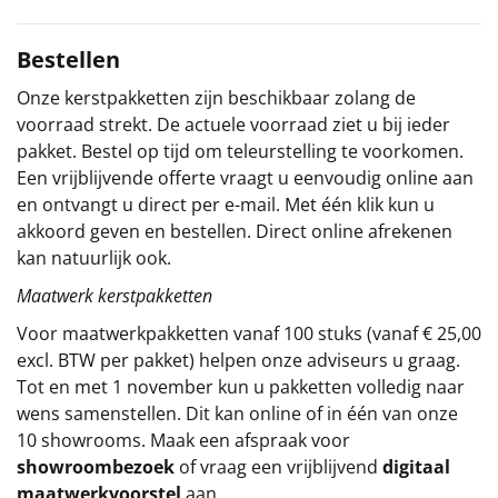
Sinterklaaspakketten
Bestellen
Particulier
Onze kerstpakketten zijn beschikbaar zolang de
voorraad strekt. De actuele voorraad ziet u bij ieder
Kerstgeschenken 2026
pakket. Bestel op tijd om teleurstelling te voorkomen.
Een vrijblijvende offerte vraagt u eenvoudig online aan
Relatiegeschenken
en ontvangt u direct per e-mail. Met één klik kun u
akkoord geven en bestellen. Direct online afrekenen
Cadeaubon
kan natuurlijk ook.
Maatwerk kerstpakketten
Per stuk
Voor maatwerkpakketten vanaf 100 stuks (vanaf € 25,00
Alle overige
excl. BTW per pakket) helpen onze adviseurs u graag.
Tot en met 1 november kun u pakketten volledig naar
wens samenstellen. Dit kan online of in één van onze
10 showrooms. Maak een afspraak voor
showroombezoek
of vraag een vrijblijvend
digitaal
maatwerkvoorstel
aan