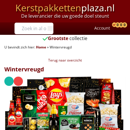
Kerstpakketten
plaza.nl
De leverancier die uw goede doel steunt
Prijzen
0
0
0
Account
Prod
Ver
W
Tot €25
Grootste
collectie
U bevindt zich hier:
Home
»
Wintervreugd
€25 tot €35
Terug naar overzicht
€35 tot €40
Wintervreugd
€40 tot €45
€45 tot €50
€50 tot €55
€55 tot €75