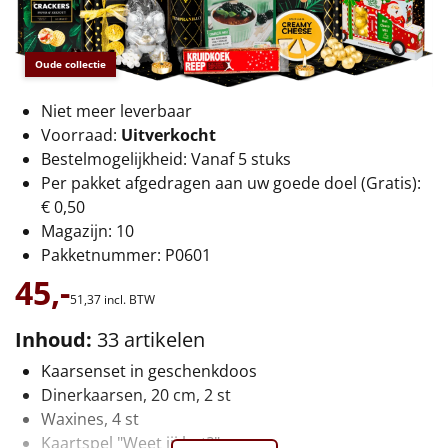
€75 tot €100
€100 en hoger
Oude collectie
Alle kerstpakketten 2026
Niet meer leverbaar
Voorraad:
Uitverkocht
Thema
Bestelmogelijkheid: Vanaf 5 stuks
Per pakket afgedragen aan uw goede doel (Gratis):
Origineel
€ 0,50
Magazijn: 10
Rituals
Pakketnummer: P0601
45,-
Luxe
51,
37
incl. BTW
Mannen
Inhoud:
33 artikelen
Kaarsenset in geschenkdoos
Vrouwen
Dinerkaarsen, 20 cm, 2 st
Waxines, 4 st
Duurzaam
Kaartspel "Weet jij het?"