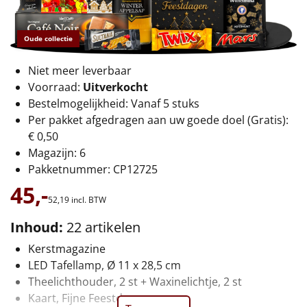
€75 tot €100
€100 en hoger
Oude collectie
Niet meer leverbaar
Alle kerstpakketten 2026
Voorraad:
Uitverkocht
Thema
Bestelmogelijkheid: Vanaf 5 stuks
Per pakket afgedragen aan uw goede doel (Gratis):
Origineel
€ 0,50
Magazijn: 6
Rituals
Pakketnummer: CP12725
45,-
Luxe
52,
19
incl. BTW
Inhoud:
22 artikelen
Mannen
Kerstmagazine
Vrouwen
LED Tafellamp, Ø 11 x 28,5 cm
Theelichthouder, 2 st + Waxinelichtje, 2 st
Duurzaam
Kaart, Fijne Feestdagen