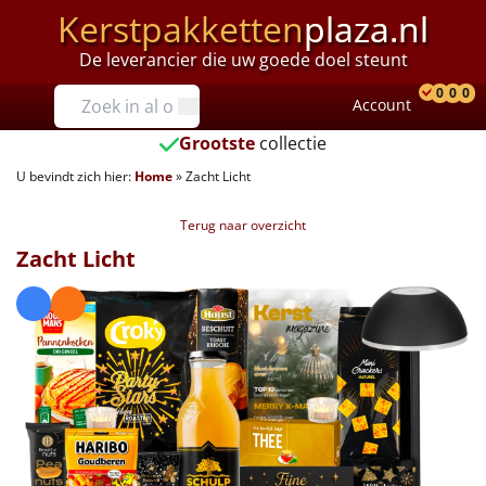
Kerstpakketten
plaza.nl
De leverancier die uw goede doel steunt
Prijzen
0
0
0
Account
Prod
Ver
W
Tot €25
Grootste
collectie
U bevindt zich hier:
Home
»
Zacht Licht
€25 tot €35
Terug naar overzicht
€35 tot €40
Zacht Licht
€40 tot €45
€45 tot €50
€50 tot €55
€55 tot €75