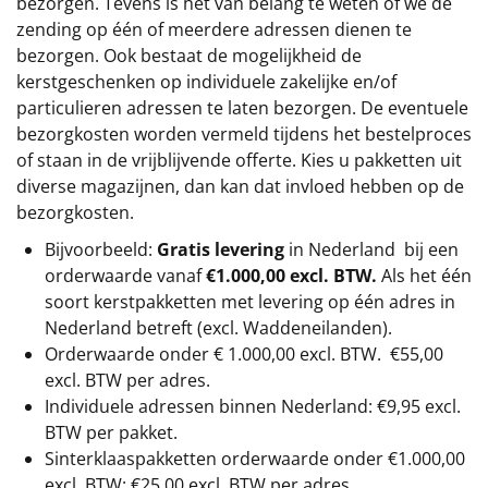
bezorgen. Tevens is het van belang te weten of we de
zending op één of meerdere adressen dienen te
bezorgen. Ook bestaat de mogelijkheid de
kerstgeschenken op individuele zakelijke en/of
particulieren adressen te laten bezorgen. De eventuele
bezorgkosten worden vermeld tijdens het bestelproces
of staan in de vrijblijvende offerte. Kies u pakketten uit
diverse magazijnen, dan kan dat invloed hebben op de
bezorgkosten.
Bijvoorbeeld:
Gratis levering
in Nederland bij een
orderwaarde vanaf
€1.000,00 excl. BTW.
Als het één
soort kerstpakketten met levering op één adres in
Nederland betreft (excl. Waddeneilanden).
Orderwaarde onder €
1.000,00
excl. BTW.
€55,00
excl. BTW
per adres.
Individuele adressen binnen Nederland: €9,95 excl.
BTW per pakket.
Sinterklaaspakketten orderwaarde onder €
1.000,00
excl. BTW: €25,00 excl. BTW per adres.