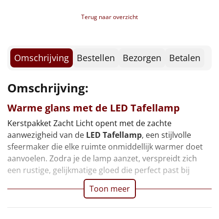
Borrelplank
Terug naar overzicht
Warmtekussen
NIEUW
Slowcooker
POPULAIR
Omschrijving
Bestellen
Bezorgen
Betalen
Noodradio
NIEUW
Omschrijving:
Deken (fleece plaid)
Warme glans met de LED Tafellamp
Alle artikelen
Kerstpakket Zacht Licht opent met de zachte
aanwezigheid van de
LED Tafellamp
, een stijlvolle
Overige
sfeermaker die elke ruimte onmiddellijk warmer doet
aanvoelen. Zodra je de lamp aanzet, verspreidt zich
Ideeën
een rustige, gelijkmatige gloed die perfect past bij
Personeel
Toon meer
Doe het zelf