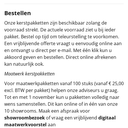
Sinterklaaspakketten
Bestellen
Onze kerstpakketten zijn beschikbaar zolang de
Particulier
voorraad strekt. De actuele voorraad ziet u bij ieder
pakket. Bestel op tijd om teleurstelling te voorkomen.
Kerstgeschenken 2026
Een vrijblijvende offerte vraagt u eenvoudig online aan
en ontvangt u direct per e-mail. Met één klik kun u
Relatiegeschenken
akkoord geven en bestellen. Direct online afrekenen
kan natuurlijk ook.
Cadeaubon
Maatwerk kerstpakketten
Per stuk
Voor maatwerkpakketten vanaf 100 stuks (vanaf € 25,00
excl. BTW per pakket) helpen onze adviseurs u graag.
Alle overige
Tot en met 1 november kun u pakketten volledig naar
wens samenstellen. Dit kan online of in één van onze
10 showrooms. Maak een afspraak voor
showroombezoek
of vraag een vrijblijvend
digitaal
maatwerkvoorstel
aan