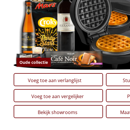
Oude collectie
Voeg toe aan verlanglijst
Stu
Voeg toe aan vergelijker
P
Bekijk showrooms
Maat