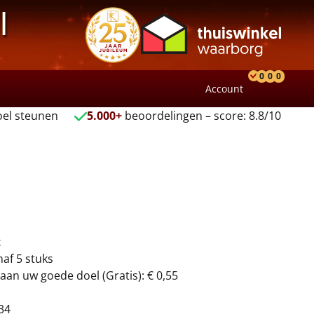
l
0
0
0
Account
Product
Verlang
Wink
el steunen
5.000+
beoordelingen – score: 8.8/10
t
naf 5 stuks
aan uw goede doel (Gratis): € 0,55
34