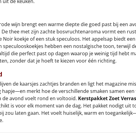
 uit de keuken.
rode wijn brengt een warme diepte die goed past bij een av
acks. De thee met zijn zachte bosvruchtenaroma vormt een ru
oir koekje of een stuk speculoos. Het appelsap biedt een li
 en speculooskoekjes hebben een nostalgische toon, terwijl d
jd die perfect past op dagen waarop je weinig tijd hebt maa
n, zonder dat je hoeft te kiezen voor één richting.
d
ijven de kaarsjes zachtjes branden en ligt het magazine mis
artig hapje—en merkt hoe de verschillende smaken samen een
n de avond voelt rond en voltooid.
Kerstpakket Zoet Verras
ikt is voor elk moment van de dag. Het pakket nodigt uit tot
 zou laten gaan. Het voelt huiselijk, warm en toegankelij
e.