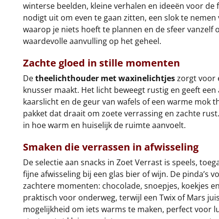
winterse beelden, kleine verhalen en ideeën voor de 
nodigt uit om even te gaan zitten, een slok te nemen 
waarop je niets hoeft te plannen en de sfeer vanzel
waardevolle aanvulling op het geheel.
Zachte gloed in stille momenten
De
theelichthouder met waxinelichtjes
zorgt voor 
knusser maakt. Het licht beweegt rustig en geeft e
kaarslicht en de geur van wafels of een warme mok th
pakket dat draait om zoete verrassing en zachte rust
in hoe warm en huiselijk de ruimte aanvoelt.
Smaken die verrassen in afwisseling
De selectie aan snacks in Zoet Verrast is speels, toeg
fijne afwisseling bij een glas bier of wijn. De pinda
zachtere momenten: chocolade, snoepjes, koekjes en kl
praktisch voor onderweg, terwijl een Twix of Mars ju
mogelijkheid om iets warms te maken, perfect voor lu