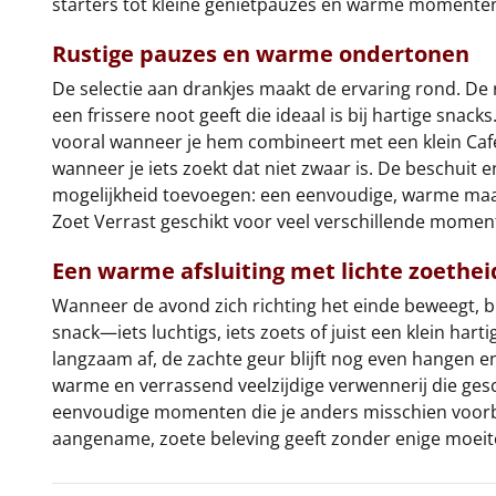
starters tot kleine genietpauzes en warme momenten
Rustige pauzes en warme ondertonen
De selectie aan drankjes maakt de ervaring rond. De 
een frissere noot geeft die ideaal is bij hartige sn
vooral wanneer je hem combineert met een klein Cafe N
wanneer je iets zoekt dat niet zwaar is. De beschuit
mogelijkheid toevoegen: een eenvoudige, warme maalti
Zoet Verrast geschikt voor veel verschillende momente
Een warme afsluiting met lichte zoethei
Wanneer de avond zich richting het einde beweegt, bl
snack—iets luchtigs, iets zoets of juist een klein h
langzaam af, de zachte geur blijft nog even hangen e
warme en verrassend veelzijdige verwennerij die gesch
eenvoudige momenten die je anders misschien voorbij
aangename, zoete beleving geeft zonder enige moeit