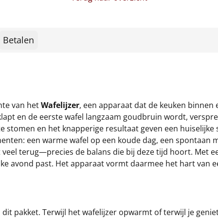
Betalen
mte van het
Wafelijzer
, een apparaat dat de keuken binnen e
tklapt en de eerste wafel langzaam goudbruin wordt, verspre
e stomen en het knapperige resultaat geven een huiselijke sf
enten: een warme wafel op een koude dag, een spontaan mo
t veel terug—precies de balans die bij deze tijd hoort. Met ee
j elke avond past. Het apparaat vormt daarmee het hart van 
 pakket. Terwijl het wafelijzer opwarmt of terwijl je geniet