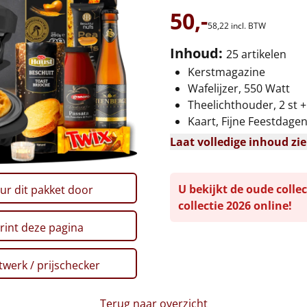
50,-
58,
22
incl. BTW
Inhoud:
25 artikelen
Kerstmagazine
Wafelijzer, 550 Watt
Theelichthouder, 2 st +
Kaart, Fijne Feestdage
Laat volledige inhoud zi
U bekijkt de oude collec
ur dit pakket door
collectie 2026 online!
rint deze pagina
werk / prijschecker
Terug naar overzicht