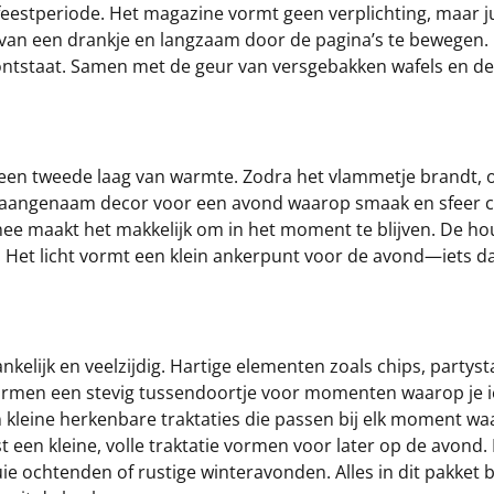
feestperiode. Het magazine vormt geen verplichting, maar j
van een drankje en langzaam door de pagina’s te bewegen. He
f ontstaat. Samen met de geur van versgebakken wafels en 
een tweede laag van warmte. Zodra het vlammetje brandt, on
en aangenaam decor voor een avond waarop smaak en sfeer 
ee maakt het makkelijk om in het moment te blijven. De houd
. Het licht vormt een klein ankerpunt voor de avond—iets da
ankelijk en veelzijdig. Hartige elementen zoals chips, partys
’s vormen een stevig tussendoortje voor momenten waarop je i
eine herkenbare traktaties die passen bij elk moment waarop
ist een kleine, volle traktatie vormen voor later op de avo
ie ochtenden of rustige winteravonden. Alles in dit pakket