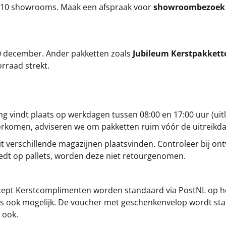
ze 10 showrooms. Maak een afspraak voor
showroombezoe
 20 december. Ander pakketten zoals
Jubileum Kerstpakkett
orraad strekt.
g vindt plaats op werkdagen tussen 08:00 en 17:00 uur (uitl
oorkomen, adviseren we om pakketten ruim vóór de uitreikd
t verschillende magazijnen plaatsvinden. Controleer bij ontv
iedt op pallets, worden deze niet retourgenomen.
cept
Kerstcomplimenten
worden standaard via PostNL op h
s is ook mogelijk. De voucher met geschenkenvelop wordt sta
 ook.