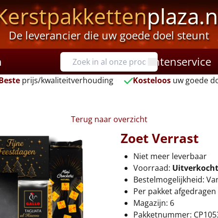
Kerstpakketten
plaza.n
De leverancier die uw goede doel steunt
n
Klantenservice
Beste
prijs/kwaliteitverhouding
Kosteloos
uw goede do
Terug naar overzicht
Zoet Verrast
Niet meer leverbaar
Voorraad:
Uitverkoch
Bestelmogelijkheid: Va
Per pakket afgedragen 
Magazijn: 6
Pakketnummer: CP105