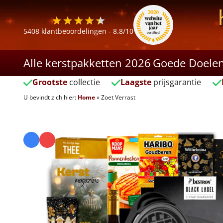
5408
klantbeoordelingen -
8.8
/10
Alle kerstpakketten 2026
Goede Doele
Grootste
collectie
Laagste
prijsgarantie
U bevindt zich hier:
Home
»
Zoet Verrast