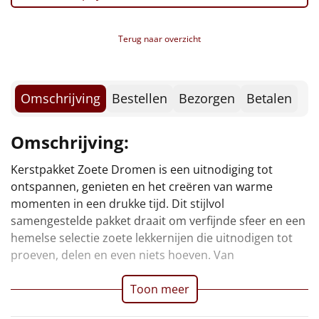
Borrelplank
Warmtekussen
Terug naar overzicht
NIEUW
Slowcooker
POPULAIR
Omschrijving
Bestellen
Bezorgen
Betalen
Noodradio
NIEUW
Omschrijving:
Deken (fleece plaid)
Kerstpakket Zoete Dromen is een uitnodiging tot
ambachtelijke chocolade tot luchtige koekjes en
Alle artikelen
ontspannen, genieten en het creëren van warme
verrassende traktaties – alles is erop gericht om de
momenten in een drukke tijd. Dit stijlvol
feestdagen extra glans te geven. Dit is een cadeau dat
Overige
samengestelde pakket draait om verfijnde sfeer en een
hemelse selectie zoete lekkernijen die uitnodigen tot
Ideeën
proeven, delen en even niets hoeven. Van
Personeel
Toon meer
Doe het zelf