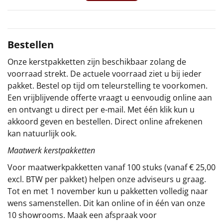
Sinterklaaspakketten
Particulier
Bestellen
Onze kerstpakketten zijn beschikbaar zolang de
Kerstgeschenken 2026
voorraad strekt. De actuele voorraad ziet u bij ieder
pakket. Bestel op tijd om teleurstelling te voorkomen.
Relatiegeschenken
Een vrijblijvende offerte vraagt u eenvoudig online aan
en ontvangt u direct per e-mail. Met één klik kun u
Cadeaubon
akkoord geven en bestellen. Direct online afrekenen
kan natuurlijk ook.
Per stuk
Maatwerk kerstpakketten
Alle overige
Voor maatwerkpakketten vanaf 100 stuks (vanaf € 25,00
excl. BTW per pakket) helpen onze adviseurs u graag.
Tot en met 1 november kun u pakketten volledig naar
wens samenstellen. Dit kan online of in één van onze
10 showrooms. Maak een afspraak voor