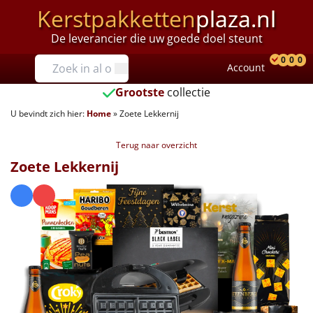
Kerstpakketten
plaza.nl
De leverancier die uw goede doel steunt
Prijzen
0
0
0
Account
Prod
Ver
W
Tot €25
Grootste
collectie
U bevindt zich hier:
Home
»
Zoete Lekkernij
€25 tot €35
Terug naar overzicht
€35 tot €40
Zoete Lekkernij
€40 tot €45
€45 tot €50
€50 tot €55
€55 tot €75