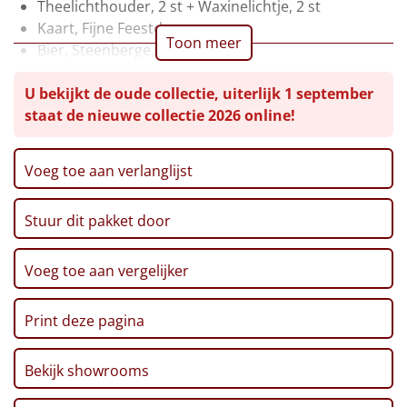
Theelichthouder, 2 st + Waxinelichtje, 2 st
Leuke
Kaart, Fijne Feestdagen
Toon meer
Bier, Steenberge, 25 cl, 2 st
Goedkope
Pinda's, 50 gr
U bekijkt de oude collectie, uiterlijk 1 september
Chips, Croky, Partystars, 80 gr
Uniek
staat de nieuwe collectie 2026 online!
Sultana, 3-pack, 43 gr
Twix, 50 gr
Haribo, Goudbeertjes, 75 gr
Alle thema's
Voeg toe aan verlanglijst
Pepermunt, 65 gr
Artikel
Pannenkoekenmix, 400 gr
Stuur dit pakket door
Speculoos Koekjes, 25 gr
Hitster
NIEUW
Crackers, 250 gr
Mars, 51 gr
Voeg toe aan vergelijker
Pizzarette
Thee, Bosvruchten, 30 gr
Café Noir koekjes, 200 gr
Print deze pagina
Tas
Beschuit, 125 gr
Verpakt in een feestelijke kerstdoos, 39 x 29 x 20 cm
Wake up light
Bekijk showrooms
NIEUW