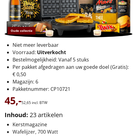
€75 tot €100
€100 en hoger
Oude collectie
Alle kerstpakketten 2026
Thema
Niet meer leverbaar
Voorraad:
Uitverkocht
Origineel
Bestelmogelijkheid: Vanaf 5 stuks
Per pakket afgedragen aan uw goede doel (Gratis):
Rituals
€ 0,50
Magazijn: 6
Luxe
Pakketnummer: CP10721
45,-
Mannen
52,
65
incl. BTW
Inhoud:
23 artikelen
Vrouwen
Kerstmagazine
Duurzaam
Wafelijzer, 700 Watt