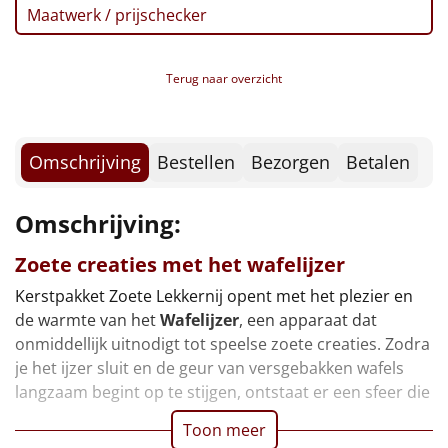
Borrelplank
Maatwerk / prijschecker
Warmtekussen
NIEUW
Terug naar overzicht
Slowcooker
POPULAIR
Noodradio
NIEUW
Omschrijving
Bestellen
Bezorgen
Betalen
Deken (fleece plaid)
Omschrijving:
Alle artikelen
Zoete creaties met het wafelijzer
Overige
Kerstpakket Zoete Lekkernij opent met het plezier en
de warmte van het
Wafelijzer
, een apparaat dat
Ideeën
onmiddellijk uitnodigt tot speelse zoete creaties. Zodra
je het ijzer sluit en de geur van versgebakken wafels
Personeel
langzaam begint op te stijgen, ontstaat er een sfeer die
Toon meer
Doe het zelf