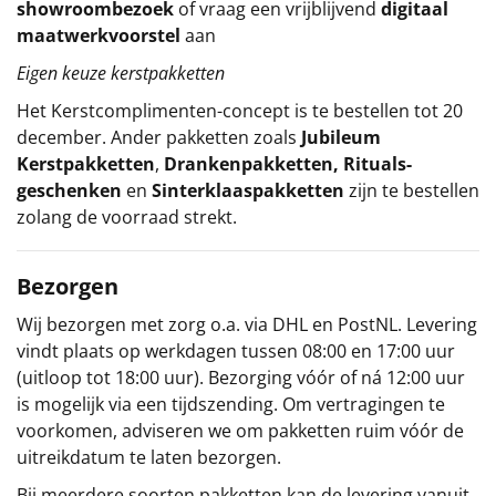
showroombezoek
of vraag een vrijblijvend
digitaal
maatwerkvoorstel
aan
Eigen keuze kerstpakketten
Het
Kerstcomplimenten
-concept
is te bestellen tot 20
december. Ander pakketten zoals
Jubileum
Kerstpakketten
,
Drankenpakketten
,
Rituals-
geschenken
en
Sinterklaaspakketten
zijn te bestellen
zolang de voorraad strekt.
Bezorgen
Wij bezorgen met zorg o.a. via DHL en PostNL. Levering
vindt plaats op werkdagen tussen 08:00 en 17:00 uur
(uitloop tot 18:00 uur). Bezorging vóór of ná 12:00 uur
is mogelijk via een tijdszending. Om vertragingen te
voorkomen, adviseren we om pakketten ruim vóór de
uitreikdatum te laten bezorgen.
Bij meerdere soorten pakketten kan de levering vanuit