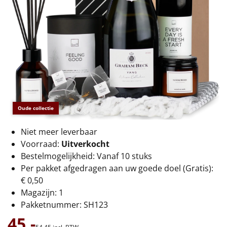
€75 tot €100
€100 en hoger
Alle kerstpakketten 2026
Thema
Origineel
Oude collectie
Rituals
Niet meer leverbaar
Voorraad:
Uitverkocht
Luxe
Bestelmogelijkheid: Vanaf 10 stuks
Per pakket afgedragen aan uw goede doel (Gratis):
Mannen
€ 0,50
Magazijn: 1
Vrouwen
Pakketnummer: SH123
45,-
Duurzaam