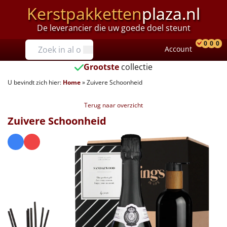
Kerstpakketten
plaza.nl
De leverancier die uw goede doel steunt
Prijzen
0
0
0
Account
Prod
Ver
W
Tot €25
Grootste
collectie
U bevindt zich hier:
Home
»
Zuivere Schoonheid
€25 tot €35
Terug naar overzicht
€35 tot €40
Zuivere Schoonheid
€40 tot €45
€45 tot €50
€50 tot €55
€55 tot €75