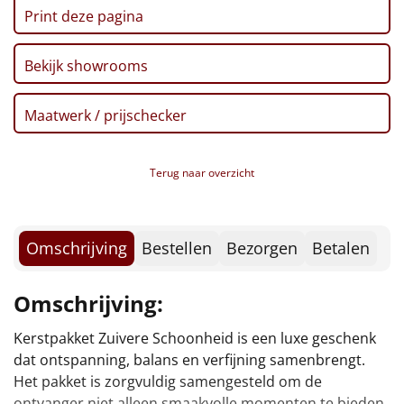
Borrelplank
Print deze pagina
Warmtekussen
NIEUW
Bekijk showrooms
Slowcooker
POPULAIR
Maatwerk / prijschecker
Noodradio
NIEUW
Terug naar overzicht
Deken (fleece plaid)
Alle artikelen
Omschrijving
Bestellen
Bezorgen
Betalen
Overige
Omschrijving:
Ideeën
Kerstpakket Zuivere Schoonheid is een luxe geschenk
vertragen en genieten, precies wat zo goed past bij de
Personeel
dat ontspanning, balans en verfijning samenbrengt.
Het pakket is zorgvuldig samengesteld om de
Doe het zelf
ontvanger niet alleen smaakvolle momenten te bieden,