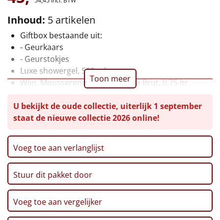
54,
45
incl. BTW
Leuke
Inhoud:
5 artikelen
Giftbox bestaande uit:
Goedkope
- Geurkaars
- Geurstokjes
Uniek
Luxe showergel, 500 ml
Toon meer
Wijn, Mousserend, Graham Beck Brut, 0,75 ltr
Alle thema's
Box met herbel thee, 10 st
U bekijkt de oude collectie, uiterlijk 1 september
Hammam handdoek, 95 x 170 cm
Artikel
staat de nieuwe collectie 2026 online!
Verpakt in een feestelijke geschenkdoos, 38 x 28 x
12 cm
Hitster
NIEUW
Voeg toe aan verlanglijst
Pizzarette
Stuur dit pakket door
Tas
Wake up light
Voeg toe aan vergelijker
NIEUW