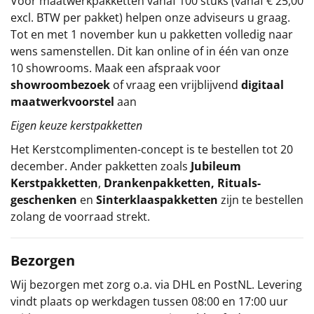
Voor maatwerkpakketten vanaf 100 stuks (vanaf € 25,00
excl. BTW per pakket) helpen onze adviseurs u graag.
Tot en met 1 november kun u pakketten volledig naar
wens samenstellen. Dit kan online of in één van onze
10 showrooms. Maak een afspraak voor
showroombezoek
of vraag een vrijblijvend
digitaal
maatwerkvoorstel
aan
Eigen keuze kerstpakketten
Het
Kerstcomplimenten
-concept
is te bestellen tot 20
december. Ander pakketten zoals
Jubileum
Kerstpakketten
,
Drankenpakketten
,
Rituals-
geschenken
en
Sinterklaaspakketten
zijn te bestellen
zolang de voorraad strekt.
Bezorgen
Wij bezorgen met zorg o.a. via DHL en PostNL. Levering
vindt plaats op werkdagen tussen 08:00 en 17:00 uur