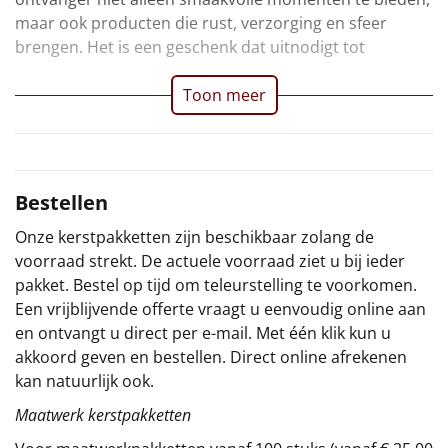
maar ook producten die rust, verzorging en sfeer
Sinterklaaspakketten
brengen. Het is een geschenk dat uitnodigt tot
Particulier
Toon meer
Kerstgeschenken 2026
Relatiegeschenken
Bestellen
Cadeaubon
Onze kerstpakketten zijn beschikbaar zolang de
voorraad strekt. De actuele voorraad ziet u bij ieder
Per stuk
pakket. Bestel op tijd om teleurstelling te voorkomen.
Een vrijblijvende offerte vraagt u eenvoudig online aan
Alle overige
en ontvangt u direct per e-mail. Met één klik kun u
akkoord geven en bestellen. Direct online afrekenen
kan natuurlijk ook.
Maatwerk kerstpakketten