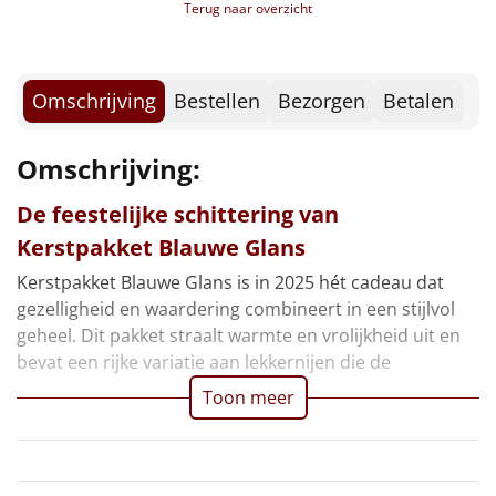
Borrelplank
Terug naar overzicht
Verpakt in een feestelijke kerstdoos
Warmtekussen
NIEUW
Omschrijving
Bestellen
Bezorgen
Betalen
Slowcooker
POPULAIR
Omschrijving:
Noodradio
NIEUW
De feestelijke schittering van
Deken (fleece plaid)
Kerstpakket Blauwe Glans
Alle artikelen
Kerstpakket Blauwe Glans is in 2025 hét cadeau dat
gezelligheid en waardering combineert in een stijlvol
Overige
geheel. Dit pakket straalt warmte en vrolijkheid uit en
bevat een rijke variatie aan lekkernijen die de
Ideeën
Toon meer
Personeel
Doe het zelf