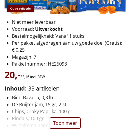
€75 tot €100
Oude collectie
€100 en hoger
Niet meer leverbaar
Voorraad:
Uitverkocht
Alle kerstpakketten 2026
Bestelmogelijkheid: Vanaf 1 stuks
Thema
Per pakket afgedragen aan uw goede doel (Gratis):
€ 0,25
Origineel
Magazijn: 7
Pakketnummer: HE25093
Rituals
20,-
22,
16
incl. BTW
Luxe
Inhoud:
33 artikelen
Mannen
Bier, Bavaria, 0,3 ltr
De Ruijter jam, 15 gr, 2 st
Vrouwen
Chips, Croky Paprika, 100 gr
Pinda's, 100 gr
Toon meer
Duurzaam
Wilhelmina pepermunt, 65 gr