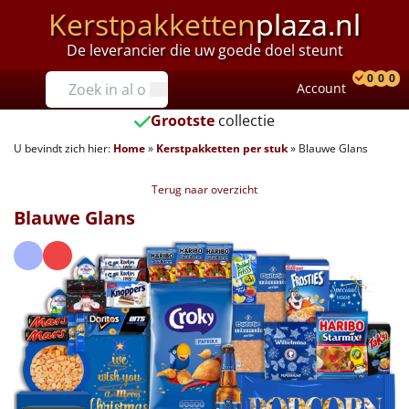
Kerstpakketten
plaza.nl
De leverancier die uw goede doel steunt
Prijzen
0
0
0
Account
Prod
Ver
W
Tot €25
Grootste
collectie
U bevindt zich hier:
Home
»
Kerstpakketten per stuk
»
Blauwe Glans
€25 tot €35
Terug naar overzicht
€35 tot €40
Blauwe Glans
€40 tot €45
€45 tot €50
€50 tot €55
€55 tot €75