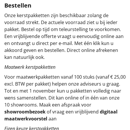
Bestellen
Sinterklaaspakketten
Onze kerstpakketten zijn beschikbaar zolang de
voorraad strekt. De actuele voorraad ziet u bij ieder
Particulier
pakket. Bestel op tijd om teleurstelling te voorkomen.
Een vrijblijvende offerte vraagt u eenvoudig online aan
Kerstgeschenken 2026
en ontvangt u direct per e-mail. Met één klik kun u
akkoord geven en bestellen. Direct online afrekenen
Relatiegeschenken
kan natuurlijk ook.
Cadeaubon
Maatwerk kerstpakketten
Voor maatwerkpakketten vanaf 100 stuks (vanaf € 25,00
Per stuk
excl. BTW per pakket) helpen onze adviseurs u graag.
Tot en met 1 november kun u pakketten volledig naar
Alle overige
wens samenstellen. Dit kan online of in één van onze
10 showrooms. Maak een afspraak voor
showroombezoek
of vraag een vrijblijvend
digitaal
maatwerkvoorstel
aan
Eigen keuze kerstpakketten