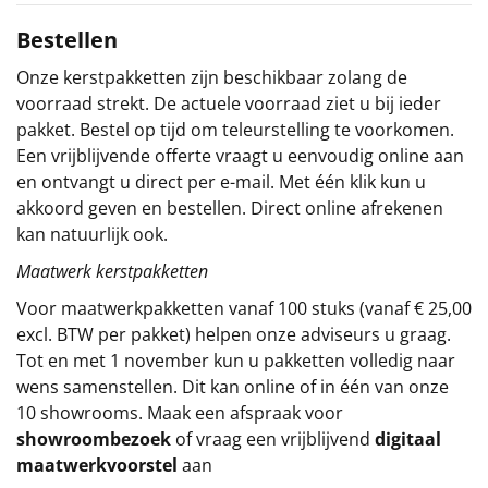
Sinterklaaspakketten
Bestellen
Onze kerstpakketten zijn beschikbaar zolang de
Particulier
voorraad strekt. De actuele voorraad ziet u bij ieder
pakket. Bestel op tijd om teleurstelling te voorkomen.
Kerstgeschenken 2026
Een vrijblijvende offerte vraagt u eenvoudig online aan
en ontvangt u direct per e-mail. Met één klik kun u
Relatiegeschenken
akkoord geven en bestellen. Direct online afrekenen
kan natuurlijk ook.
Cadeaubon
Maatwerk kerstpakketten
Per stuk
Voor maatwerkpakketten vanaf 100 stuks (vanaf € 25,00
excl. BTW per pakket) helpen onze adviseurs u graag.
Alle overige
Tot en met 1 november kun u pakketten volledig naar
wens samenstellen. Dit kan online of in één van onze
10 showrooms. Maak een afspraak voor
showroombezoek
of vraag een vrijblijvend
digitaal
maatwerkvoorstel
aan