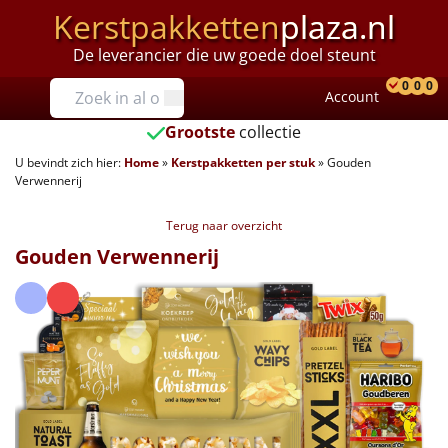
Kerstpakketten
plaza.nl
De leverancier die uw goede doel steunt
Prijzen
0
0
0
Account
Prod
Ver
W
Tot €25
Grootste
collectie
U bevindt zich hier:
Home
»
Kerstpakketten per stuk
»
Gouden
€25 tot €35
Verwennerij
€35 tot €40
Terug naar overzicht
Gouden Verwennerij
€40 tot €45
€45 tot €50
€50 tot €55
€55 tot €75