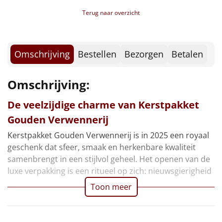
Borrelplank
Terug naar overzicht
Warmtekussen
NIEUW
Slowcooker
Omschrijving
Bestellen
Bezorgen
Betalen
POPULAIR
Noodradio
NIEUW
Omschrijving:
Deken (fleece plaid)
De veelzijdige charme van Kerstpakket
Gouden Verwennerij
Alle artikelen
Kerstpakket Gouden Verwennerij is in 2025 een royaal
Overige
geschenk dat sfeer, smaak en herkenbare kwaliteit
samenbrengt in een stijlvol geheel. Het openen van de
Ideeën
luxe verpakking is een ritueel op zich: nieuwsgierigheid
Toon meer
Personeel
Doe het zelf