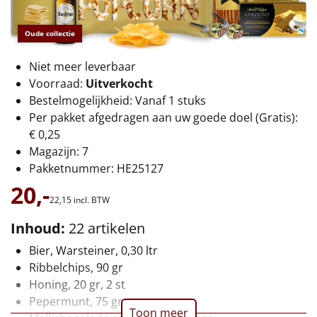
€75 tot €100
Oude collectie
€100 en hoger
Niet meer leverbaar
Alle kerstpakketten 2026
Voorraad:
Uitverkocht
Bestelmogelijkheid: Vanaf 1 stuks
Thema
Per pakket afgedragen aan uw goede doel (Gratis):
€ 0,25
Origineel
Magazijn: 7
Pakketnummer: HE25127
Rituals
20,-
22,
15
incl. BTW
Luxe
Inhoud:
22 artikelen
Mannen
Bier, Warsteiner, 0,30 ltr
Ribbelchips, 90 gr
Vrouwen
Honing, 20 gr, 2 st
Pepermunt, 75 gr
Duurzaam
Toon meer