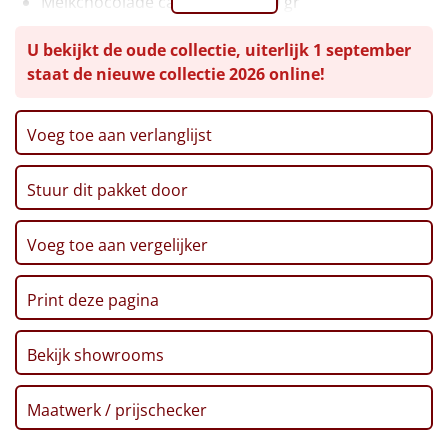
Melkchocolade cappuccino, 100 gr
Thee, 30 gr
Leuke
U bekijkt de oude collectie, uiterlijk 1 september
Twix, 50 gr
staat de nieuwe collectie 2026 online!
Koekreep, 90 gr
Goedkope
XXL Pretzel sticks, 200 gr
Marshmallows, 140 gr
Uniek
Voeg toe aan verlanglijst
Popcorn, 100 gr
Karamel lolly, 12 gr, 2 st
Alle thema's
Stuur dit pakket door
Toast, 100 gr
Artikel
Haribo goudberen, 75 gr
Bonbon, 2 st
Voeg toe aan vergelijker
Hitster
Voucher PonyparkCity
NIEUW
Voucher Fletcher hotel
Print deze pagina
Pizzarette
Kerstkaart
Verpakt in een feestelijke kerstdoos
Bekijk showrooms
Tas
Wake up light
Maatwerk / prijschecker
NIEUW