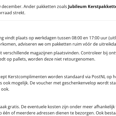
 20 december. Ander pakketten zoals
Jubileum Kerstpakkett
orraad strekt.
g vindt plaats op werkdagen tussen 08:00 en 17:00 uur (uitl
oorkomen, adviseren we om pakketten ruim vóór de uitreikd
t verschillende magazijnen plaatsvinden. Controleer bij ontv
iedt op pallets, worden deze niet retourgenomen.
cept
Kerstcomplimenten
worden standaard via PostNL op h
s is ook mogelijk. De voucher met geschenkenvelop wordt sta
 ook.
ak gratis. De eventuele kosten zijn onder meer afhankelijk
op één of meerdere adressen dienen te bezorgen. Ook besta