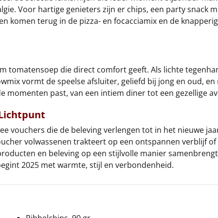
lgie. Voor hartige genieters zijn er chips, een party snack
eden komen terug in de pizza- en focacciamix en de knapper
tomatensoep die direct comfort geeft. Als lichte tegenhan
owmix vormt de speelse afsluiter, geliefd bij jong en oud, en
de momenten past, van een intiem diner tot een gezellige a
Lichtpunt
wee vouchers die de beleving verlengen tot in het nieuwe ja
s-voucher volwassenen trakteert op een ontspannen verblijf of
producten en beleving op een stijlvolle manier samenbrengt.
begint 2025 met warmte, stijl en verbondenheid.