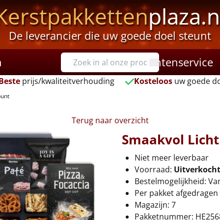
Kerstpakketten
plaza.n
De leverancier die uw goede doel steunt
n
Klantenservice
Beste
prijs/kwaliteitverhouding
Kosteloos
uw goede do
punt
Terug naar overzicht
Smaakvol Lich
Niet meer leverbaar
Voorraad:
Uitverkoch
Bestelmogelijkheid: Va
Per pakket afgedragen 
Magazijn: 7
Pakketnummer: HE256