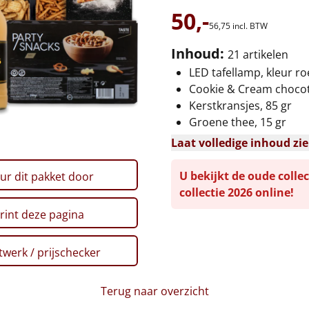
50,-
56,
75
incl. BTW
Inhoud:
21 artikelen
LED tafellamp, kleur r
Cookie & Cream chocotr
Kerstkransjes, 85 gr
Groene thee, 15 gr
Laat volledige inhoud zi
U bekijkt de oude collec
ur dit pakket door
collectie 2026 online!
rint deze pagina
werk / prijschecker
Terug naar overzicht