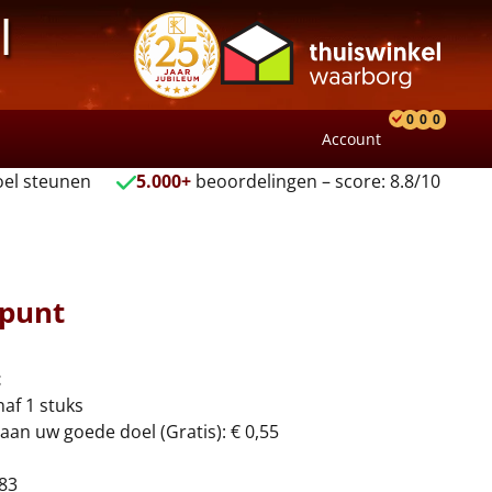
l
0
0
0
Account
Product
Verlang
Wink
el steunen
5.000+
beoordelingen – score: 8.8/10
tpunt
t
naf 1 stuks
aan uw goede doel (Gratis): € 0,55
83