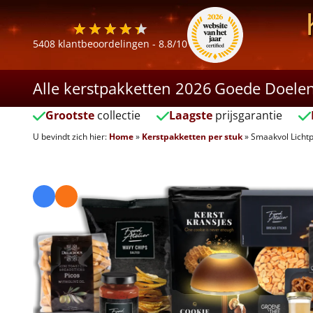
5408
klantbeoordelingen -
8.8
/10
Alle kerstpakketten 2026
Goede Doele
Grootste
collectie
Laagste
prijsgarantie
U bevindt zich hier:
Home
»
Kerstpakketten per stuk
»
Smaakvol Licht