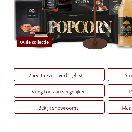
Oude collectie
Voeg toe aan verlanglijst
Stu
Voeg toe aan vergelijker
P
Bekijk showrooms
Maat