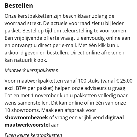
Bestellen
Sinterklaaspakketten
Onze kerstpakketten zijn beschikbaar zolang de
voorraad strekt. De actuele voorraad ziet u bij ieder
Particulier
pakket. Bestel op tijd om teleurstelling te voorkomen.
Een vrijblijvende offerte vraagt u eenvoudig online aan
Kerstgeschenken 2026
en ontvangt u direct per e-mail. Met één klik kun u
akkoord geven en bestellen. Direct online afrekenen
Relatiegeschenken
kan natuurlijk ook.
Cadeaubon
Maatwerk kerstpakketten
Voor maatwerkpakketten vanaf 100 stuks (vanaf € 25,00
Per stuk
excl. BTW per pakket) helpen onze adviseurs u graag.
Tot en met 1 november kun u pakketten volledig naar
Alle overige
wens samenstellen. Dit kan online of in één van onze
10 showrooms. Maak een afspraak voor
showroombezoek
of vraag een vrijblijvend
digitaal
maatwerkvoorstel
aan
Eigen keuze kerstpakketten