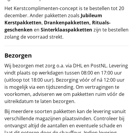
Het
Kerstcomplimenten
-concept
is te bestellen tot 20
december. Ander pakketten zoals
Jubileum
Kerstpakketten
,
Drankenpakketten
,
Rituals-
geschenken
en
Sinterklaaspakketten
zijn te bestellen
zolang de voorraad strekt.
Bezorgen
Wij bezorgen met zorg o.a. via DHL en PostNL. Levering
vindt plaats op werkdagen tussen 08:00 en 17:00 uur
(uitloop tot 18:00 uur). Bezorging vóór of ná 12:00 uur
is mogelijk via een tijdszending. Om vertragingen te
voorkomen, adviseren we om pakketten ruim vóór de
uitreikdatum te laten bezorgen.
Bij meerdere soorten pakketten kan de levering vanuit
verschillende magazijnen plaatsvinden. Controleer bij
ontvangst altijd de aantallen en eventuele schade en
laat dit noteren door de chauffeur. Indien levering