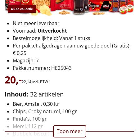
€75 tot €100
Oude collectie
€100 en hoger
Niet meer leverbaar
Voorraad:
Uitverkocht
Alle kerstpakketten 2026
Bestelmogelijkheid: Vanaf 1 stuks
Thema
Per pakket afgedragen aan uw goede doel (Gratis):
€ 0,25
Origineel
Magazijn: 7
Pakketnummer: HE25043
Rituals
20,-
22,
14
incl. BTW
Luxe
Inhoud:
32 artikelen
Mannen
Bier, Amstel, 0,30 ltr
Chips, Croky naturel, 100 gr
Vrouwen
Pinda's, 100 gr
Merci, 112 gr
Toon meer
Duurzaam
Dubbele biscuit, 30 gr