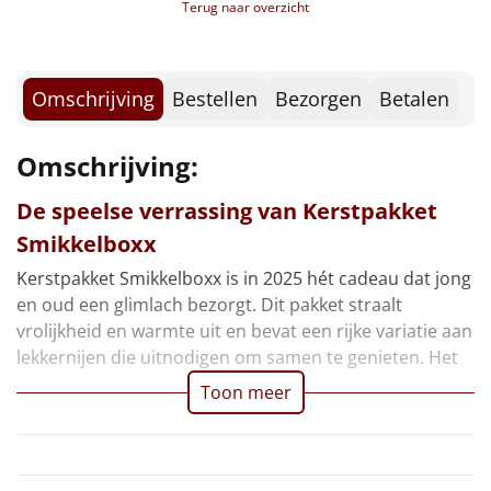
Borrelplank
Terug naar overzicht
Warmtekussen
NIEUW
Omschrijving
Bestellen
Bezorgen
Betalen
Slowcooker
POPULAIR
Omschrijving:
Noodradio
NIEUW
De speelse verrassing van Kerstpakket
Deken (fleece plaid)
Smikkelboxx
Alle artikelen
Kerstpakket Smikkelboxx is in 2025 hét cadeau dat jong
en oud een glimlach bezorgt. Dit pakket straalt
Overige
vrolijkheid en warmte uit en bevat een rijke variatie aan
lekkernijen die uitnodigen om samen te genieten. Het
Ideeën
Toon meer
Personeel
Doe het zelf