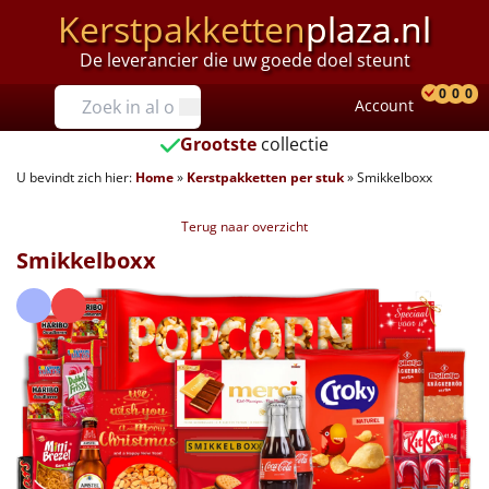
Kerstpakketten
plaza.nl
De leverancier die uw goede doel steunt
Prijzen
0
0
0
Account
Prod
Ver
W
Tot €25
Grootste
collectie
U bevindt zich hier:
Home
»
Kerstpakketten per stuk
»
Smikkelboxx
€25 tot €35
Terug naar overzicht
€35 tot €40
Smikkelboxx
€40 tot €45
€45 tot €50
€50 tot €55
€55 tot €75