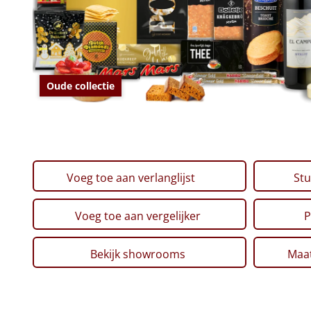
Oude collectie
Voeg toe aan verlanglijst
Stu
Voeg toe aan vergelijker
P
Bekijk showrooms
Maat