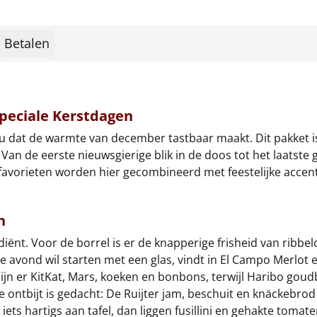
Betalen
Speciale Kerstdagen
au dat de warmte van december tastbaar maakt. Dit pakket 
 Van de eerste nieuwsgierige blik in de doos tot het laatst
avorieten worden hier gecombineerd met feestelijke accente
n
nt. Voor de borrel is er de knapperige frisheid van ribbel
e avond wil starten met een glas, vindt in El Campo Merlot 
zijn er KitKat, Mars, koeken en bonbons, terwijl Haribo go
e ontbijt is gedacht: De Ruijter jam, beschuit en knäckeb
 iets hartigs aan tafel, dan liggen fusillini en gehakte tomat