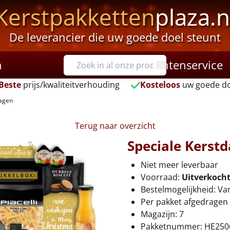
Kerstpakketten
plaza.n
De leverancier die uw goede doel steunt
n
Klantenservice
Beste
prijs/kwaliteitverhouding
Kosteloos
uw goede do
dagen
Terug naar overzicht
Speciale Kerst
Niet meer leverbaar
Voorraad:
Uitverkoch
Bestelmogelijkheid: Va
Per pakket afgedragen 
Magazijn: 7
Pakketnummer: HE250