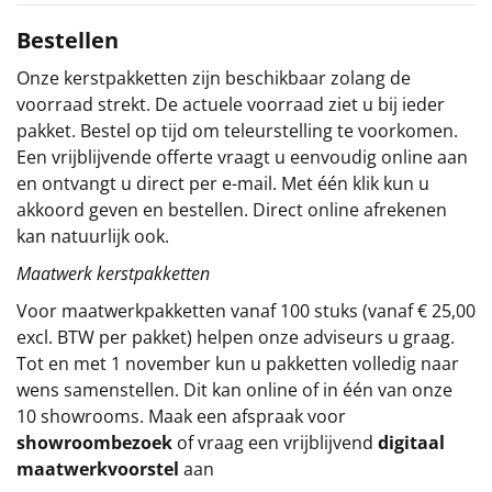
Sinterklaaspakketten
Bestellen
Onze kerstpakketten zijn beschikbaar zolang de
Particulier
voorraad strekt. De actuele voorraad ziet u bij ieder
pakket. Bestel op tijd om teleurstelling te voorkomen.
Kerstgeschenken 2026
Een vrijblijvende offerte vraagt u eenvoudig online aan
en ontvangt u direct per e-mail. Met één klik kun u
Relatiegeschenken
akkoord geven en bestellen. Direct online afrekenen
kan natuurlijk ook.
Cadeaubon
Maatwerk kerstpakketten
Per stuk
Voor maatwerkpakketten vanaf 100 stuks (vanaf € 25,00
excl. BTW per pakket) helpen onze adviseurs u graag.
Alle overige
Tot en met 1 november kun u pakketten volledig naar
wens samenstellen. Dit kan online of in één van onze
10 showrooms. Maak een afspraak voor
showroombezoek
of vraag een vrijblijvend
digitaal
maatwerkvoorstel
aan