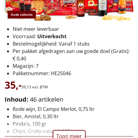
€75 tot €100
Oude collectie
€100 en hoger
Niet meer leverbaar
Alle kerstpakketten 2026
Voorraad:
Uitverkocht
Bestelmogelijkheid: Vanaf 1 stuks
Thema
Per pakket afgedragen aan uw goede doel (Gratis):
€ 0,40
Origineel
Magazijn: 7
Pakketnummer: HE25046
Rituals
35,-
39,
13
incl. BTW
Luxe
Inhoud:
46 artikelen
Mannen
Rode wijn, El Campo Merlot, 0,75 ltr
Bier, Amstel, 0,30 ltr
Vrouwen
Pinda's, 100 gr
Chips, Croky naturel, 100 gr
Duurzaam
Toon meer