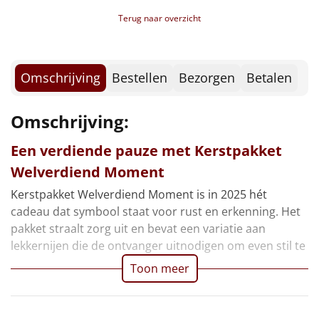
Borrelplank
Mallows, 17,5 gr, 2 st
Terug naar overzicht
Skittles fruit, 18 gr, 2 st
Warmtekussen
Bolletje knackebrod, 15 gr, 2 st
NIEUW
Haribo goudberen, 10 gr, 3 st
Slowcooker
Dubbelfrisss, 0,20 ltr
Omschrijving
Bestellen
Bezorgen
Betalen
POPULAIR
Smikkelboxx
Noodradio
Voucher Fletcher hotel
NIEUW
Omschrijving:
Voucher PonyparkCity
Deken (fleece plaid)
Kerstkaart
Een verdiende pauze met Kerstpakket
Verpakt in een feestelijke kerstdoos, 39 x 29 x 12,6
Welverdiend Moment
cm
Alle artikelen
Kerstpakket Welverdiend Moment is in 2025 hét
Overige
cadeau dat symbool staat voor rust en erkenning. Het
pakket straalt zorg uit en bevat een variatie aan
Ideeën
lekkernijen die de ontvanger uitnodigen om even stil te
Toon meer
Personeel
Doe het zelf