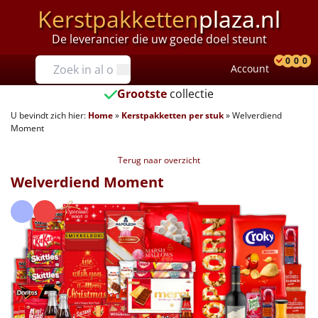
Kerstpakketten
plaza.nl
De leverancier die uw goede doel steunt
Prijzen
0
0
0
Account
Prod
Ver
W
Tot €25
Grootste
collectie
U bevindt zich hier:
Home
»
Kerstpakketten per stuk
»
Welverdiend
€25 tot €35
Moment
€35 tot €40
Terug naar overzicht
Welverdiend Moment
€40 tot €45
€45 tot €50
€50 tot €55
€55 tot €75