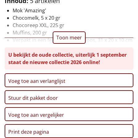
Inhoud:
5 artikelen
Leuke
Mok 'Amazing'
Chocomelk, 5 x 20 gr
Goedkope
Chocoreep XXL, 225 gr
Muffins, 200 gr
Toon meer
Uniek
Verpakt in een feestelijke kerstdoos, 31 x 20 x 10 cm
Alle thema's
U bekijkt de oude collectie, uiterlijk 1 september
staat de nieuwe collectie 2026 online!
Artikel
Voeg toe aan verlanglijst
Hitster
NIEUW
Pizzarette
Stuur dit pakket door
Tas
Voeg toe aan vergelijker
Wake up light
NIEUW
Print deze pagina