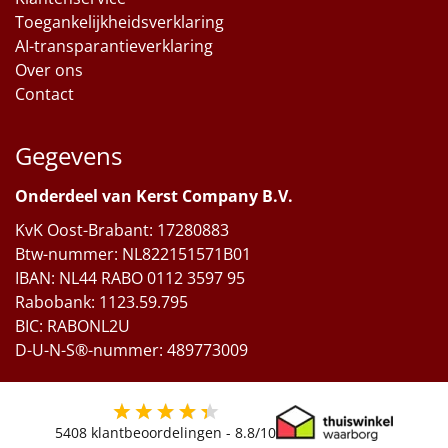
Toegankelijkheidsverklaring
Sinterklaaspakketten
AI-transparantieverklaring
Over ons
Particulier
Contact
Kerstgeschenken 2026
Gegevens
Relatiegeschenken
Onderdeel van Kerst Company B.V.
Cadeaubon
KvK Oost-Brabant: 17280883
Btw-nummer: NL822151571B01
Per stuk
IBAN: NL44 RABO 0112 3597 95
Rabobank: 1123.59.795
Alle overige
BIC: RABONL2U
D-U-N-S®-nummer: 489773009
5408
klantbeoordelingen -
8.8
/10