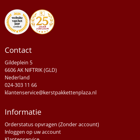
Borrelplank
Warmtekussen
NIEUW
Slowcooker
POPULAIR
Noodradio
Contact
NIEUW
Deken (fleece plaid)
Gildeplein 5
6606 AK NIFTRIK (GLD)
Nederland
Alle artikelen
024-303 11 66
Overige
klantenservice@kerstpakkettenplaza.nl
Ideeën
Informatie
Personeel
Orderstatus opvragen (Zonder account)
Inloggen op uw account
Doe het zelf
Klantenservice