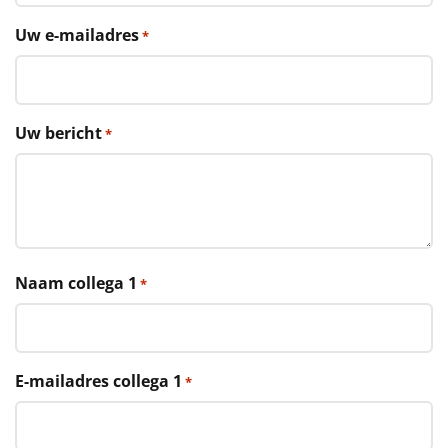
€75 tot €100
Uw e-mailadres
*
€100 en hoger
Alle kerstpakketten 2026
Uw bericht
*
Thema
Origineel
Rituals
Naam collega 1
*
Luxe
Mannen
E-mailadres collega 1
Vrouwen
*
Duurzaam