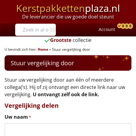
Kerstpakketten
plaza.nl
De leverancier die uw goede doel steunt
Prijzen
0
0
0
Account
Prod
Ver
W
Tot €25
Grootste
collectie
U bevindt zich hier:
Home
»
Stuur vergelijking door
€25 tot €35
Stuur vergelijking door
€35 tot €40
€40 tot €45
Stuur uw vergelijking door aan één of meerdere
collega(‘s). Hij of zij ontvangt een directe link naar uw
€45 tot €50
vergelijking.
U ontvangt zelf ook de link.
Vergelijking delen
€50 tot €55
Uw naam
*
€55 tot €75