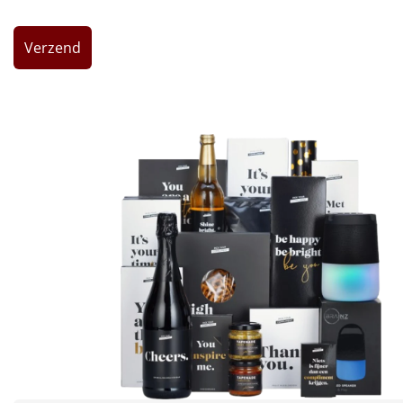
Leuke
Goedkope
Uniek
Alle thema's
Artikel
Hitster
NIEUW
Pizzarette
Tas
Wake up light
NIEUW