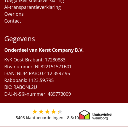
Toegankelijkheidsverklaring
AI-transparantieverklaring
Over ons
Contact
Gegevens
Onderdeel van Kerst Company B.V.
KvK Oost-Brabant: 17280883
Btw-nummer: NL822151571B01
IBAN: NL44 RABO 0112 3597 95
Rabobank: 1123.59.795
BIC: RABONL2U
D-U-N-S®-nummer: 489773009
5408
klantbeoordelingen -
8.8
/10