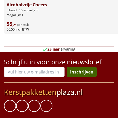
Borrelplank
Alcoholvrije Cheers
Inhoud : 16 artikel(en)
Warmtekussen
Magazijn: 1
NIEUW
55,-
per stuk
Slowcooker
POPULAIR
66,55
incl. BTW
Noodradio
NIEUW
25 jaar
ervaring
Deken (fleece plaid)
Schrijf u in voor onze nieuwsbrief
Alle artikelen
Inschrijven
Overige
Ideeën
Kerstpakketten
plaza.nl
Personeel
Doe het zelf