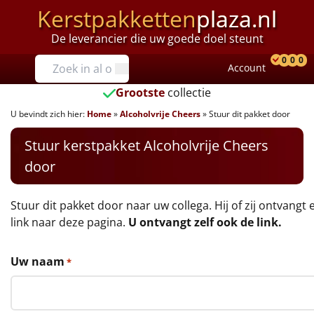
Kerstpakketten
plaza.nl
De leverancier die uw goede doel steunt
Prijzen
0
0
0
Account
Prod
Ver
W
Tot €25
Grootste
collectie
U bevindt zich hier:
Home
»
Alcoholvrije Cheers
»
Stuur dit pakket door
€25 tot €35
Stuur kerstpakket Alcoholvrije Cheers
€35 tot €40
door
€40 tot €45
Stuur dit pakket door naar uw collega. Hij of zij ontvangt 
€45 tot €50
link naar deze pagina.
U ontvangt zelf ook de link.
€50 tot €55
Uw naam
*
€55 tot €75