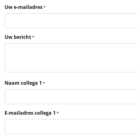
€75 tot €100
Uw e-mailadres
*
€100 en hoger
Alle kerstpakketten 2026
Uw bericht
*
Thema
Origineel
Rituals
Naam collega 1
*
Luxe
Mannen
E-mailadres collega 1
*
Vrouwen
Duurzaam