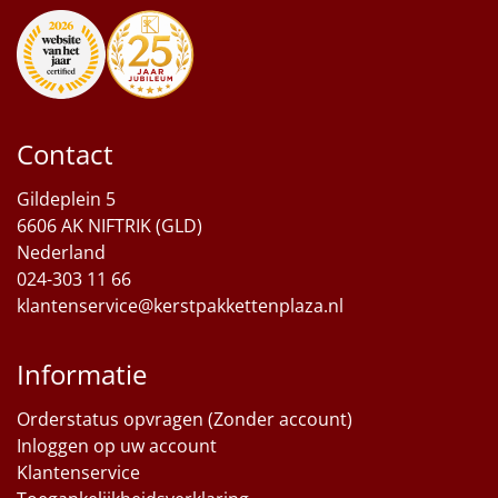
Sinterklaaspakketten
Particulier
Kerstgeschenken 2026
Contact
Relatiegeschenken
Gildeplein 5
6606 AK NIFTRIK (GLD)
Cadeaubon
Nederland
024-303 11 66
Per stuk
klantenservice@kerstpakkettenplaza.nl
Alle overige
Informatie
Orderstatus opvragen (Zonder account)
Inloggen op uw account
Klantenservice