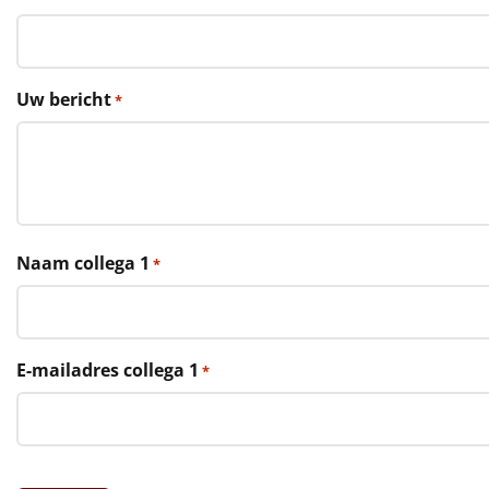
€75 tot €100
€100 en hoger
Uw bericht
*
Alle kerstpakketten 2026
Thema
Origineel
Rituals
Naam collega 1
*
Luxe
Mannen
E-mailadres collega 1
*
Vrouwen
Duurzaam