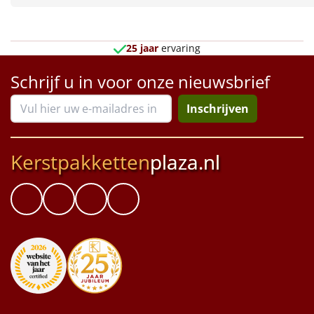
Borrelplank
Warmtekussen
NIEUW
25 jaar
ervaring
Slowcooker
POPULAIR
Schrijf u in voor onze nieuwsbrief
Noodradio
Inschrijven
NIEUW
Deken (fleece plaid)
Kerstpakketten
plaza.nl
Alle artikelen
Overige
Ideeën
Personeel
Doe het zelf