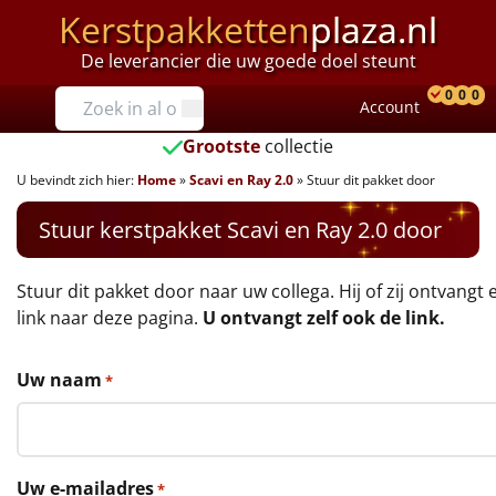
Kerstpakketten
plaza.nl
De leverancier die uw goede doel steunt
Prijzen
0
0
0
Account
Prod
Ver
W
Tot €25
Grootste
collectie
U bevindt zich hier:
Home
»
Scavi en Ray 2.0
»
Stuur dit pakket door
€25 tot €35
Stuur kerstpakket Scavi en Ray 2.0 door
€35 tot €40
€40 tot €45
Stuur dit pakket door naar uw collega. Hij of zij ontvangt 
link naar deze pagina.
U ontvangt zelf ook de link.
€45 tot €50
Uw naam
*
€50 tot €55
€55 tot €75
Uw e-mailadres
*