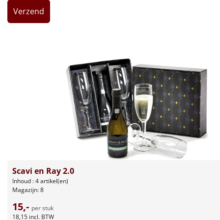
Leuke
Goedkope
Uniek
Alle thema's
Artikel
Hitster
NIEUW
Pizzarette
Scavi en Ray 2.0
Tas
Inhoud : 4 artikel(en)
Magazijn: 8
Wake up light
NIEUW
15,-
per stuk
18,15
incl. BTW