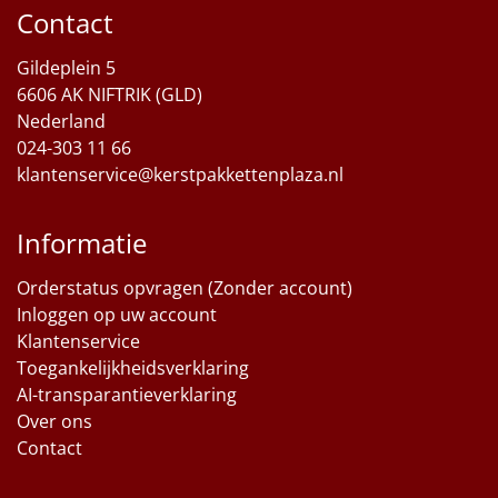
Contact
Sinterklaaspakketten
Gildeplein 5
Particulier
6606 AK NIFTRIK (GLD)
Nederland
Kerstgeschenken 2026
024-303 11 66
klantenservice@kerstpakkettenplaza.nl
Relatiegeschenken
Informatie
Cadeaubon
Orderstatus opvragen (Zonder account)
Per stuk
Inloggen op uw account
Klantenservice
Alle overige
Toegankelijkheidsverklaring
AI-transparantieverklaring
Over ons
Contact