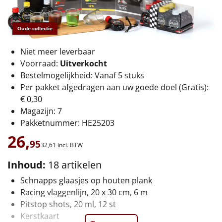
€75 tot €100
€100 en hoger
Oude collectie
Niet meer leverbaar
Alle kerstpakketten 2026
Voorraad:
Uitverkocht
Thema
Bestelmogelijkheid: Vanaf 5 stuks
Per pakket afgedragen aan uw goede doel (Gratis):
Origineel
€ 0,30
Magazijn: 7
Rituals
Pakketnummer: HE25203
26,
Luxe
95
32,
61
incl. BTW
Inhoud:
18 artikelen
Mannen
Schnapps glaasjes op houten plank
Vrouwen
Racing vlaggenlijn, 20 x 30 cm, 6 m
Pitstop shots, 20 ml, 12 st
Duurzaam
Kerstkaart