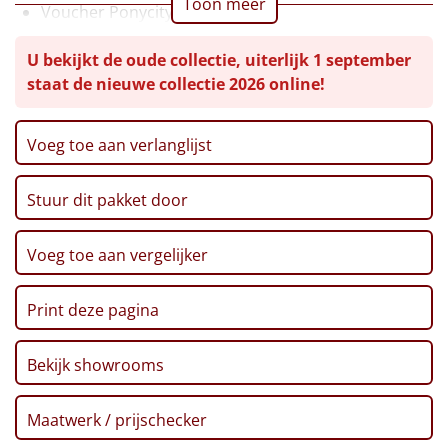
Toon meer
Voucher Ponycity
Leuke
Voucher Fletcher hotel
U bekijkt de oude collectie, uiterlijk 1 september
Verpakt in een feestelijke kerstdoos
Goedkope
staat de nieuwe collectie 2026 online!
Uniek
Voeg toe aan verlanglijst
Alle thema's
Stuur dit pakket door
Artikel
Voeg toe aan vergelijker
Hitster
NIEUW
Print deze pagina
Pizzarette
Tas
Bekijk showrooms
Wake up light
NIEUW
Maatwerk / prijschecker