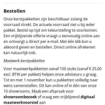
Sinterklaaspakketten
Bestellen
Particulier
Onze kerstpakketten zijn beschikbaar zolang de
voorraad strekt. De actuele voorraad ziet u bij ieder
Kerstgeschenken 2026
pakket. Bestel op tijd om teleurstelling te voorkomen.
Een vrijblijvende offerte vraagt u eenvoudig online aan
Relatiegeschenken
en ontvangt u direct per e-mail. Met één klik kun u
akkoord geven en bestellen. Direct online afrekenen
Cadeaubon
kan natuurlijk ook.
Maatwerk kerstpakketten
Per stuk
Voor maatwerkpakketten vanaf 100 stuks (vanaf € 25,00
excl. BTW per pakket) helpen onze adviseurs u graag.
Alle overige
Tot en met 1 november kun u pakketten volledig naar
wens samenstellen. Dit kan online of in één van onze
10 showrooms. Maak een afspraak voor
showroombezoek
of vraag een vrijblijvend
digitaal
maatwerkvoorstel
aan