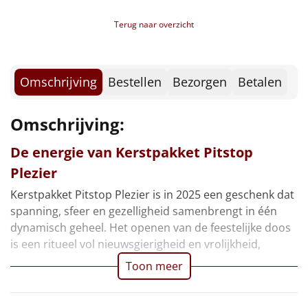
Borrelplank
Terug naar overzicht
Warmtekussen
NIEUW
Slowcooker
POPULAIR
Omschrijving
Bestellen
Bezorgen
Betalen
Noodradio
NIEUW
Omschrijving:
Deken (fleece plaid)
De energie van Kerstpakket Pitstop
Plezier
Alle artikelen
Kerstpakket Pitstop Plezier is in 2025 een geschenk dat
Overige
spanning, sfeer en gezelligheid samenbrengt in één
dynamisch geheel. Het openen van de feestelijke doos
Ideeën
is een ritueel vol nieuwsgierigheid en vrolijkheid,
Personeel
Toon meer
Doe het zelf