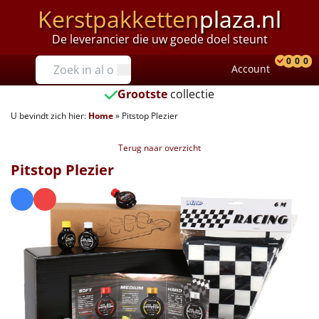
Kerstpakketten
plaza.nl
De leverancier die uw goede doel steunt
Prijzen
0
0
0
Account
Prod
Ver
W
Tot €25
Grootste
collectie
U bevindt zich hier:
Home
»
Pitstop Plezier
€25 tot €35
Terug naar overzicht
€35 tot €40
Pitstop Plezier
€40 tot €45
€45 tot €50
€50 tot €55
€55 tot €75