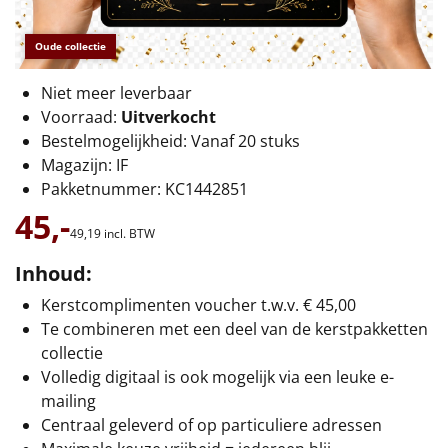
€75 tot €100
Oude collectie
€100 en hoger
Niet meer leverbaar
Alle kerstpakketten 2026
Voorraad:
Uitverkocht
Bestelmogelijkheid: Vanaf 20 stuks
Thema
Magazijn: IF
Pakketnummer: KC1442851
Origineel
45,-
49,
19
incl. BTW
Rituals
Inhoud:
Luxe
Kerstcomplimenten voucher t.w.v. € 45,00
Te combineren met een deel van de kerstpakketten
Mannen
collectie
Volledig digitaal is ook mogelijk via een leuke e-
Vrouwen
mailing
Centraal geleverd of op particuliere adressen
Duurzaam