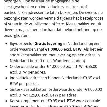
bezorgen. Ook bestaat de mogelijkheid de
kerstgeschenken op individuele zakelijke en/of
particulieren adressen te laten bezorgen. De eventuele
bezorgkosten worden vermeld tijdens het bestelproces
of staan in de vrijblijvende offerte. Kies u pakketten uit
diverse magazijnen, dan kan dat invloed hebben op de
bezorgkosten.
Bijvoorbeeld:
Gratis levering
in Nederland bij een
orderwaarde vanaf
€1.000,00 excl. BTW.
Als het één
soort kerstpakketten met levering op één adres in
Nederland betreft (excl. Waddeneilanden).
Orderwaarde onder €
1.000,00
excl. BTW.
€55,00
excl. BTW
per adres.
Individuele adressen binnen Nederland: €9,95 excl.
BTW per pakket.
Sinterklaaspakketten orderwaarde onder €
1.000,00
excl. BTW: €25,00 excl. BTW per adres.
Kerstcomplimenten: €9,95 excl. BTW voor centrale
levering; individuele adressen €3,50 excl. BTW per