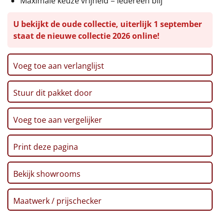
Maximale keuze vrijheid = iedereen blij
Leuke
U bekijkt de oude collectie, uiterlijk 1 september
staat de nieuwe collectie 2026 online!
Goedkope
Uniek
Voeg toe aan verlanglijst
Alle thema's
Stuur dit pakket door
Artikel
Voeg toe aan vergelijker
Hitster
NIEUW
Print deze pagina
Pizzarette
Bekijk showrooms
Tas
Wake up light
Maatwerk / prijschecker
NIEUW