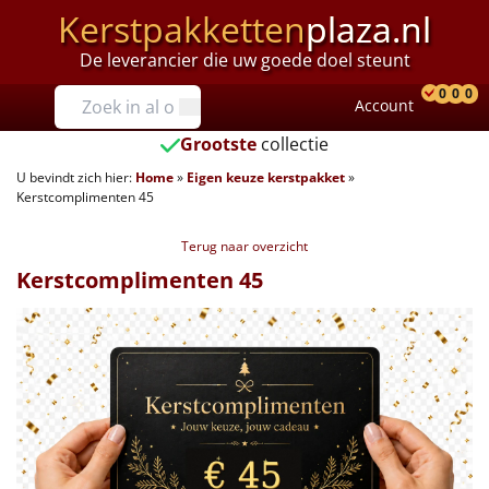
Kerstpakketten
plaza.nl
De leverancier die uw goede doel steunt
Prijzen
0
0
0
Account
Prod
Ver
W
Tot €25
Grootste
collectie
U bevindt zich hier:
Home
»
Eigen keuze kerstpakket
»
€25 tot €35
Kerstcomplimenten 45
€35 tot €40
Terug naar overzicht
Kerstcomplimenten 45
€40 tot €45
€45 tot €50
€50 tot €55
€55 tot €75