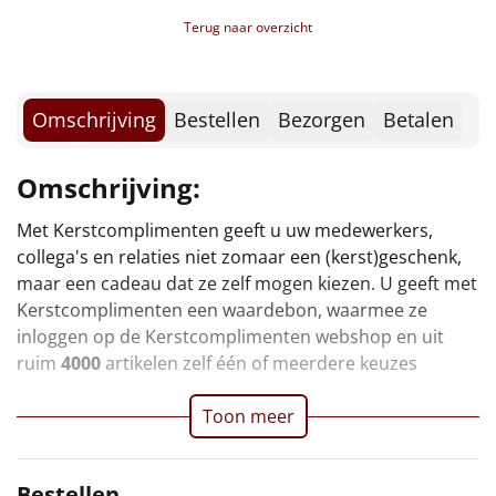
Borrelplank
Terug naar overzicht
Warmtekussen
NIEUW
Slowcooker
Omschrijving
Bestellen
Bezorgen
Betalen
POPULAIR
Noodradio
NIEUW
Omschrijving:
Deken (fleece plaid)
Met Kerstcomplimenten geeft u uw medewerkers,
collega's en relaties niet zomaar een (kerst)geschenk,
Alle artikelen
maar een cadeau dat ze zelf mogen kiezen. U geeft met
Kerstcomplimenten een waardebon, waarmee ze
Overige
inloggen op de Kerstcomplimenten webshop en uit
ruim
4000
artikelen zelf één of meerdere keuzes
Ideeën
Toon meer
Personeel
Doe het zelf
Bestellen