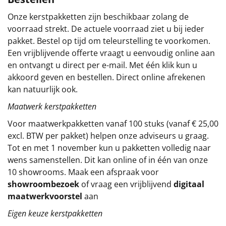
Sinterklaaspakketten
Onze kerstpakketten zijn beschikbaar zolang de
voorraad strekt. De actuele voorraad ziet u bij ieder
Particulier
pakket. Bestel op tijd om teleurstelling te voorkomen.
Een vrijblijvende offerte vraagt u eenvoudig online aan
Kerstgeschenken 2026
en ontvangt u direct per e-mail. Met één klik kun u
akkoord geven en bestellen. Direct online afrekenen
Relatiegeschenken
kan natuurlijk ook.
Maatwerk kerstpakketten
Cadeaubon
Voor maatwerkpakketten vanaf 100 stuks (vanaf € 25,00
excl. BTW per pakket) helpen onze adviseurs u graag.
Per stuk
Tot en met 1 november kun u pakketten volledig naar
wens samenstellen. Dit kan online of in één van onze
Alle overige
10 showrooms. Maak een afspraak voor
showroombezoek
of vraag een vrijblijvend
digitaal
maatwerkvoorstel
aan
Eigen keuze kerstpakketten