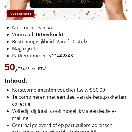
€75 tot €100
Oude collectie
€100 en hoger
Niet meer leverbaar
Alle kerstpakketten 2026
Voorraad:
Uitverkocht
Bestelmogelijkheid: Vanaf 20 stuks
Thema
Magazijn: IF
Pakketnummer: KC1442848
Origineel
50,-
54,
65
incl. BTW
Rituals
Inhoud:
Luxe
Kerstcomplimenten voucher t.w.v. € 50,00
Te combineren met een deel van de kerstpakketten
Mannen
collectie
Volledig digitaal is ook mogelijk via een leuke e-
Vrouwen
mailing
Centraal geleverd of op particuliere adressen
Duurzaam