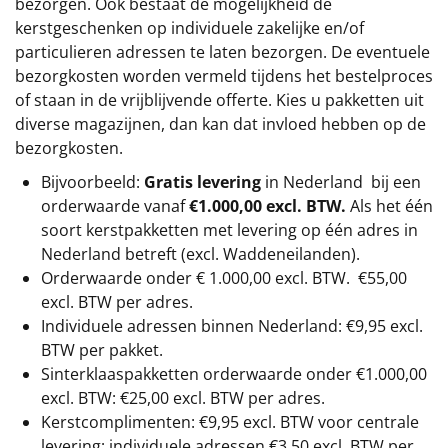
bezorgen. Ook bestaat de mogelijkheid de
kerstgeschenken op individuele zakelijke en/of
particulieren adressen te laten bezorgen. De eventuele
bezorgkosten worden vermeld tijdens het bestelproces
of staan in de vrijblijvende offerte. Kies u pakketten uit
diverse magazijnen, dan kan dat invloed hebben op de
bezorgkosten.
Bijvoorbeeld:
Gratis levering
in Nederland bij een
orderwaarde vanaf
€1.000,00 excl. BTW.
Als het één
soort kerstpakketten met levering op één adres in
Nederland betreft (excl. Waddeneilanden).
Orderwaarde onder €
1.000,00
excl. BTW.
€55,00
excl. BTW
per adres.
Individuele adressen binnen Nederland: €9,95 excl.
BTW per pakket.
Sinterklaaspakketten orderwaarde onder €
1.000,00
excl. BTW: €25,00 excl. BTW per adres.
Kerstcomplimenten: €9,95 excl. BTW voor centrale
levering; individuele adressen €3,50 excl. BTW per