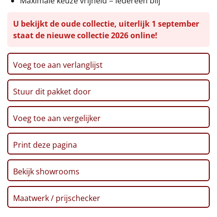
Maximale keuze vrijheid = iedereen blij
Leuke
U bekijkt de oude collectie, uiterlijk 1 september
staat de nieuwe collectie 2026 online!
Goedkope
Uniek
Voeg toe aan verlanglijst
Alle thema's
Stuur dit pakket door
Artikel
Voeg toe aan vergelijker
Hitster
NIEUW
Print deze pagina
Pizzarette
Bekijk showrooms
Tas
Wake up light
Maatwerk / prijschecker
NIEUW