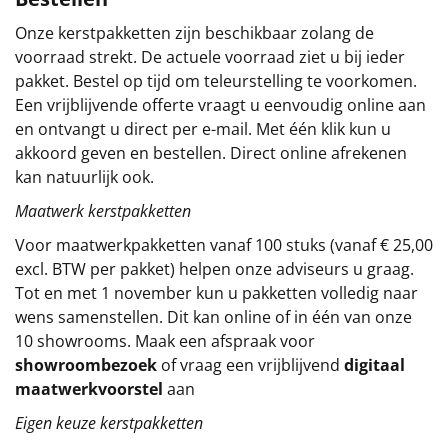
Sinterklaaspakketten
Onze kerstpakketten zijn beschikbaar zolang de
voorraad strekt. De actuele voorraad ziet u bij ieder
Particulier
pakket. Bestel op tijd om teleurstelling te voorkomen.
Een vrijblijvende offerte vraagt u eenvoudig online aan
Kerstgeschenken 2026
en ontvangt u direct per e-mail. Met één klik kun u
akkoord geven en bestellen. Direct online afrekenen
Relatiegeschenken
kan natuurlijk ook.
Maatwerk kerstpakketten
Cadeaubon
Voor maatwerkpakketten vanaf 100 stuks (vanaf € 25,00
excl. BTW per pakket) helpen onze adviseurs u graag.
Per stuk
Tot en met 1 november kun u pakketten volledig naar
wens samenstellen. Dit kan online of in één van onze
Alle overige
10 showrooms. Maak een afspraak voor
showroombezoek
of vraag een vrijblijvend
digitaal
maatwerkvoorstel
aan
Eigen keuze kerstpakketten