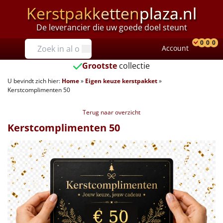
Kerstpakketten
plaza.nl
De leverancier die uw goede doel steunt
Prijzen
0
0
0
Account
Prod
Ver
W
Tot €25
Grootste
collectie
U bevindt zich hier:
Home
»
Eigen keuze kerstpakket
»
€25 tot €35
Kerstcomplimenten 50
€35 tot €40
Terug naar overzicht
Kerstcomplimenten 50
€40 tot €45
€45 tot €50
€50 tot €55
€55 tot €75