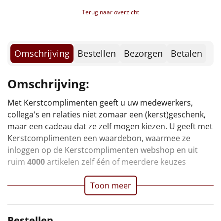
Borrelplank
Terug naar overzicht
Warmtekussen
NIEUW
Slowcooker
Omschrijving
Bestellen
Bezorgen
Betalen
POPULAIR
Noodradio
NIEUW
Omschrijving:
Deken (fleece plaid)
Met Kerstcomplimenten geeft u uw medewerkers,
collega's en relaties niet zomaar een (kerst)geschenk,
Alle artikelen
maar een cadeau dat ze zelf mogen kiezen. U geeft met
Kerstcomplimenten een waardebon, waarmee ze
Overige
inloggen op de Kerstcomplimenten webshop en uit
ruim
4000
artikelen zelf één of meerdere keuzes
Ideeën
Toon meer
Personeel
Doe het zelf
Bestellen