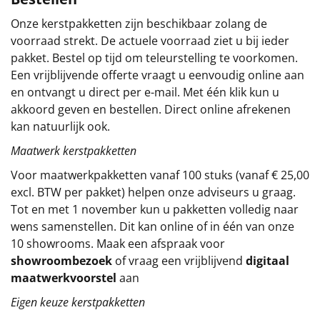
Sinterklaaspakketten
Onze kerstpakketten zijn beschikbaar zolang de
voorraad strekt. De actuele voorraad ziet u bij ieder
Particulier
pakket. Bestel op tijd om teleurstelling te voorkomen.
Een vrijblijvende offerte vraagt u eenvoudig online aan
Kerstgeschenken 2026
en ontvangt u direct per e-mail. Met één klik kun u
akkoord geven en bestellen. Direct online afrekenen
Relatiegeschenken
kan natuurlijk ook.
Maatwerk kerstpakketten
Cadeaubon
Voor maatwerkpakketten vanaf 100 stuks (vanaf € 25,00
excl. BTW per pakket) helpen onze adviseurs u graag.
Per stuk
Tot en met 1 november kun u pakketten volledig naar
wens samenstellen. Dit kan online of in één van onze
Alle overige
10 showrooms. Maak een afspraak voor
showroombezoek
of vraag een vrijblijvend
digitaal
maatwerkvoorstel
aan
Eigen keuze kerstpakketten