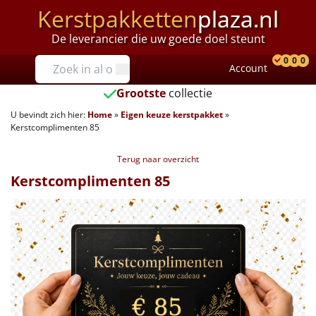
Kerstpakketten
plaza.nl
De leverancier die uw goede doel steunt
Prijzen
0
0
0
Account
Prod
Ver
W
Tot €25
Grootste
collectie
U bevindt zich hier:
Home
»
Eigen keuze kerstpakket
»
€25 tot €35
Kerstcomplimenten 85
€35 tot €40
Terug naar overzicht
Kerstcomplimenten 85
€40 tot €45
€45 tot €50
€50 tot €55
€55 tot €75