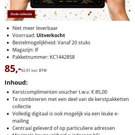
€75 tot €100
Oude collectie
€100 en hoger
Niet meer leverbaar
Alle kerstpakketten 2026
Voorraad:
Uitverkocht
Bestelmogelijkheid: Vanaf 20 stuks
Thema
Magazijn: IF
Pakketnummer: KC1442858
Origineel
85,-
92,
91
incl. BTW
Rituals
Inhoud:
Luxe
Kerstcomplimenten voucher t.w.v. € 85,00
Te combineren met een deel van de kerstpakketten
Mannen
collectie
Volledig digitaal is ook mogelijk via een leuke e-
Vrouwen
mailing
Centraal geleverd of op particuliere adressen
Duurzaam