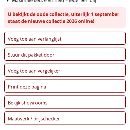
Maximale keuze vrijheid = iedereen blij
Leuke
U bekijkt de oude collectie, uiterlijk 1 september
staat de nieuwe collectie 2026 online!
Goedkope
Uniek
Voeg toe aan verlanglijst
Alle thema's
Stuur dit pakket door
Artikel
Voeg toe aan vergelijker
Hitster
NIEUW
Print deze pagina
Pizzarette
Bekijk showrooms
Tas
Wake up light
Maatwerk / prijschecker
NIEUW