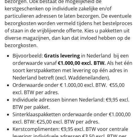
bezorgen. Ook bestaat de mogelijkheid de
kerstgeschenken op individuele zakelijke en/of
particulieren adressen te laten bezorgen. De eventuele
bezorgkosten worden vermeld tijdens het bestelproces
of staan in de vrijblijvende offerte. Kies u pakketten uit
diverse magazijnen, dan kan dat invloed hebben op de
bezorgkosten.
Bijvoorbeeld:
Gratis levering
in Nederland bij een
orderwaarde vanaf
€1.000,00 excl. BTW.
Als het één
soort kerstpakketten met levering op één adres in
Nederland betreft (excl. Waddeneilanden).
Orderwaarde onder €
1.000,00
excl. BTW.
€55,00
excl. BTW
per adres.
Individuele adressen binnen Nederland: €9,95 excl.
BTW per pakket.
Sinterklaaspakketten orderwaarde onder €
1.000,00
excl. BTW: €25,00 excl. BTW per adres.
Kerstcomplimenten: €9,95 excl. BTW voor centrale
levering; individuele adressen €3,50 excl. BTW per