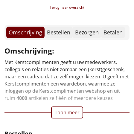
Borrelplank
Terug naar overzicht
Warmtekussen
NIEUW
Slowcooker
Omschrijving
Bestellen
Bezorgen
Betalen
POPULAIR
Noodradio
NIEUW
Omschrijving:
Deken (fleece plaid)
Met Kerstcomplimenten geeft u uw medewerkers,
collega's en relaties niet zomaar een (kerst)geschenk,
Alle artikelen
maar een cadeau dat ze zelf mogen kiezen. U geeft met
Kerstcomplimenten een waardebon, waarmee ze
Overige
inloggen op de Kerstcomplimenten webshop en uit
ruim
4000
artikelen zelf één of meerdere keuzes
Ideeën
Toon meer
Personeel
Doe het zelf
Bestellen