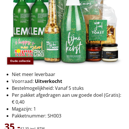
€75 tot €100
€100 en hoger
Alle kerstpakketten 2026
Thema
Origineel
Oude collectie
Rituals
Niet meer leverbaar
Voorraad:
Uitverkocht
Luxe
Bestelmogelijkheid: Vanaf 5 stuks
Per pakket afgedragen aan uw goede doel (Gratis):
Mannen
€ 0,40
Magazijn: 1
Vrouwen
Pakketnummer: SH003
35,-
Duurzaam
42,
35
incl. BTW