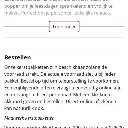
popper om je feestdagen sprankelend en vrolijk te
Sinterklaaspakketten
maken. Perfect om je personeel, zakelijke relaties,
Particulier
Toon meer
Kerstgeschenken 2026
Relatiegeschenken
Bestellen
Cadeaubon
Onze kerstpakketten zijn beschikbaar zolang de
voorraad strekt. De actuele voorraad ziet u bij ieder
Per stuk
pakket. Bestel op tijd om teleurstelling te voorkomen.
Een vrijblijvende offerte vraagt u eenvoudig online aan
Alle overige
en ontvangt u direct per e-mail. Met één klik kun u
akkoord geven en bestellen. Direct online afrekenen
kan natuurlijk ook.
Maatwerk kerstpakketten
Voor maatwerkpakketten vanaf 100 stuks (vanaf € 25,00