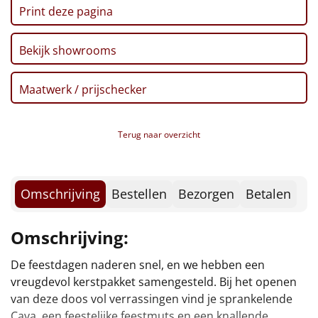
Borrelplank
Print deze pagina
Warmtekussen
NIEUW
Bekijk showrooms
Slowcooker
POPULAIR
Maatwerk / prijschecker
Noodradio
NIEUW
Terug naar overzicht
Deken (fleece plaid)
Alle artikelen
Omschrijving
Bestellen
Bezorgen
Betalen
Overige
Omschrijving:
Ideeën
De feestdagen naderen snel, en we hebben een
collega's of vrienden mee te verrassen! Trek die groene
Personeel
vreugdevol kerstpakket samengesteld. Bij het openen
kerstmuts op, houd de popper vast en laten we samen
van deze doos vol verrassingen vind je sprankelende
Doe het zelf
Cava, een feestelijke feestmuts en een knallende