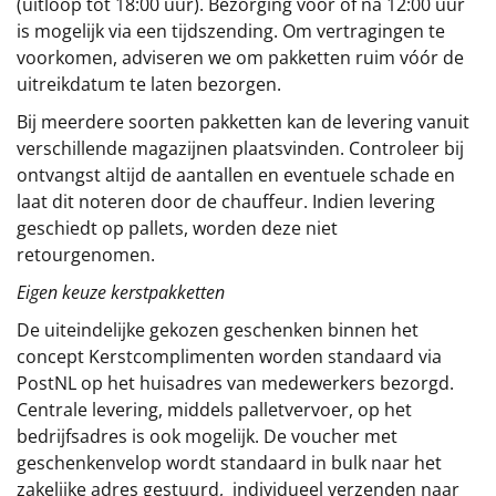
(uitloop tot 18:00 uur). Bezorging vóór of ná 12:00 uur
is mogelijk via een tijdszending. Om vertragingen te
voorkomen, adviseren we om pakketten ruim vóór de
uitreikdatum te laten bezorgen.
Bij meerdere soorten pakketten kan de levering vanuit
verschillende magazijnen plaatsvinden. Controleer bij
ontvangst altijd de aantallen en eventuele schade en
laat dit noteren door de chauffeur. Indien levering
geschiedt op pallets, worden deze niet
retourgenomen.
Eigen keuze kerstpakketten
De uiteindelijke gekozen geschenken binnen het
concept
Kerstcomplimenten
worden standaard via
PostNL op het huisadres van medewerkers bezorgd.
Centrale levering, middels palletvervoer, op het
bedrijfsadres is ook mogelijk. De voucher met
geschenkenvelop wordt standaard in bulk naar het
zakelijke adres gestuurd, individueel verzenden naar