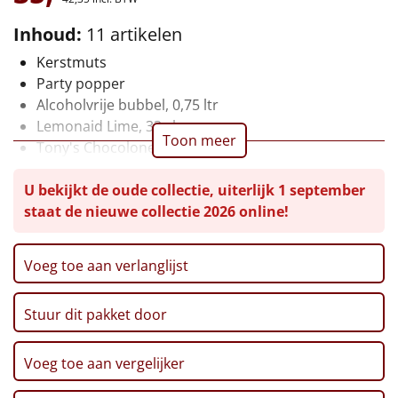
Leuke
Inhoud:
11 artikelen
Kerstmuts
Goedkope
Party popper
Alcoholvrije bubbel, 0,75 ltr
Uniek
Lemonaid Lime, 33 cl
Toon meer
Tony's Chocolonely, 180 gr
Alle thema's
Chips, 60 gr
U bekijkt de oude collectie, uiterlijk 1 september
Pinda's, 220 gr
Artikel
staat de nieuwe collectie 2026 online!
Toast, 200 gr
Aïoli, 106 ml
Hitster
NIEUW
Tapenade Pomodori, 106 ml
Voeg toe aan verlanglijst
Verpakt in een feestelijke geschenkdoos
Pizzarette
Stuur dit pakket door
Tas
Wake up light
Voeg toe aan vergelijker
NIEUW