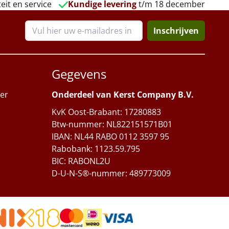
eit en service
Kundige levering
t/m 18 december
Inschrijven
Gegevens
er
Onderdeel van Kerst Company B.V.
KvK Oost-Brabant: 17280883
Btw-nummer: NL822151571B01
IBAN: NL44 RABO 0112 3597 95
Rabobank: 1123.59.795
BIC: RABONL2U
D-U-N-S®-nummer: 489773009