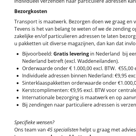
individueel verzenden naar particuliere adressen kan
Bezorgkosten
Transport is maatwerk. Bezorgen doen we graag en va
Tevens is het van belang te weten of we de zending 
zakelijke en/of particulieren adressen te laten bezor
u pakketten uit diverse magazijnen, dan kan dat inv
Bijvoorbeeld:
Gratis levering
in Nederland bij e
Nederland betreft (excl. Waddeneilanden).
Orderwaarde onder €
1.000,00
excl. BTW.
€55,00 
Individuele adressen binnen Nederland: €9,95 exc
Sinterklaaspakketten orderwaarde onder €
1.000,
Kerstcomplimenten: €9,95 excl. BTW voor centrale 
Internationale bezorging is maatwerk en op aanvraa
Bij zendingen naar particuliere adressen is verzen
Specifieke wensen?
Ons team van
45 specialisten
helpt u graag met advies 