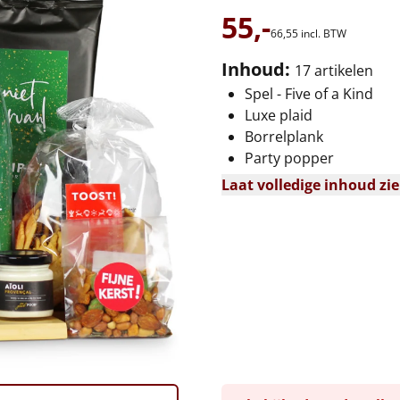
55,-
66,
55
incl. BTW
Inhoud:
17 artikelen
Spel - Five of a Kind
Luxe plaid
Borrelplank
Party popper
Laat volledige inhoud zi