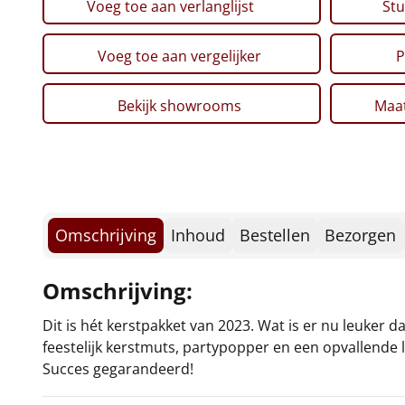
Voeg toe aan verlanglijst
Stu
Voeg toe aan vergelijker
P
Bekijk showrooms
Maat
Omschrijving
Inhoud
Bestellen
Bezorgen
Omschrijving:
Dit is hét kerstpakket van 2023. Wat is er nu leuker da
feestelijk kerstmuts, partypopper en een opvallende 
Succes gegarandeerd!