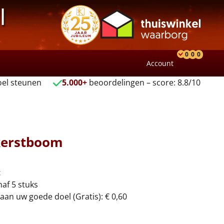
l
0
0
0
Account
Product
Verlang
Wink
el steunen
5.000+
beoordelingen – score: 8.8/10
 kerstboom
t
naf 5 stuks
aan uw goede doel (Gratis): € 0,60