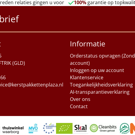
reden relaties gingen u voor
100%
garantie op topkwalit
brief
t
Informatie
5
Orderstatus opvragen (Zond
FTRIK (GLD)
account)
Inloggen op uw account
 66
Klantenservice
vice@kerstpakkettenplaza.nl
Toegankelijkheidsverklaring
AI-transparantieverklaring
Over ons
Contact