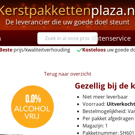
Kerstpakketten
plaza.n
De leverancier die uw goede doel steunt
n
Klantenservice
Beste
prijs/kwaliteitverhouding
Kosteloos
uw goede do
Terug naar overzicht
Gezellig bij de
Niet meer leverbaar
Voorraad:
Uitverkoch
Bestelmogelijkheid: Va
Per pakket afgedragen 
Magazijn: 1
Pakketnummer: SH601