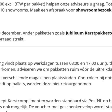
00 excl. BTW per pakket) helpen onze adviseurs u graag. To
ze 10 showrooms. Maak een afspraak voor
showroombezoe
 20 december. Ander pakketten zoals
Jubileum Kerstpakkett
orraad strekt.
g vindt plaats op werkdagen tussen 08:00 en 17:00 uur (uitl
oorkomen, adviseren we om pakketten ruim vóór de uitreikd
t verschillende magazijnen plaatsvinden. Controleer bij ontv
iedt op pallets, worden deze niet retourgenomen.
cept
Kerstcomplimenten
worden standaard via PostNL op h
s is ook mogelijk. De voucher met geschenkenvelop wordt sta