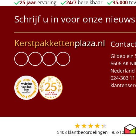
25 jaar
ervaring
24/7
bereikbaar
35.000
tev
Schrijf u in voor onze nieuws
Kerstpakketten
plaza.nl
Contac
Gildeplein 
6606 AK NI
Nederland
024-303 11
klantenser
5408
klantbeoordelingen -
8.8
/10