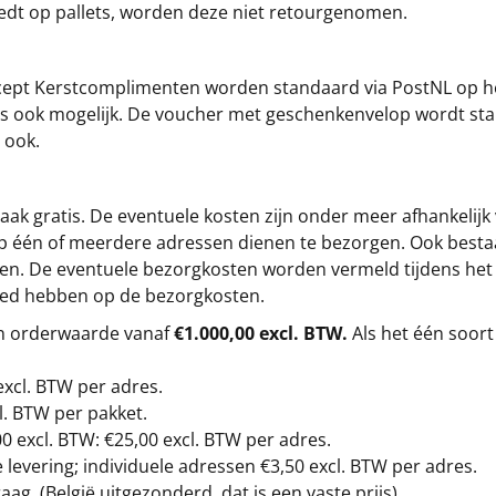
iedt op pallets, worden deze niet retourgenomen.
cept
Kerstcomplimenten
worden standaard via PostNL op h
s is ook mogelijk. De voucher met geschenkenvelop wordt sta
 ook.
ak gratis. De eventuele kosten zijn onder meer afhankelijk
op één of meerdere adressen dienen te bezorgen. Ook besta
gen. De eventuele bezorgkosten worden vermeld tijdens het be
loed hebben op de bezorgkosten.
en orderwaarde vanaf
€1.000,00 excl. BTW.
Als het één soort
excl. BTW
per adres.
l. BTW per pakket.
00
excl. BTW: €25,00 excl. BTW per adres.
levering; individuele adressen €3,50 excl. BTW per adres.
g. (België uitgezonderd, dat is een vaste prijs).