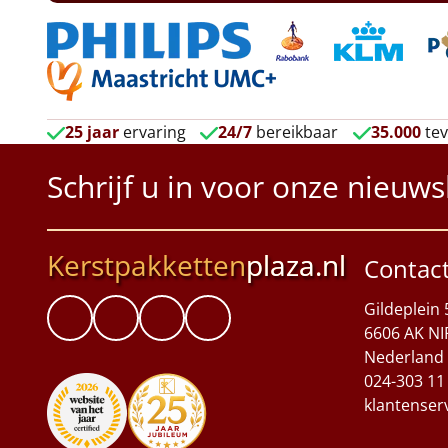
25 jaar
ervaring
24/7
bereikbaar
35.000
tev
Schrijf u in voor onze nieuws
Kerstpakketten
plaza.nl
Contac
Gildeplein 
6606 AK NI
Nederland
024-303 11
klantenser