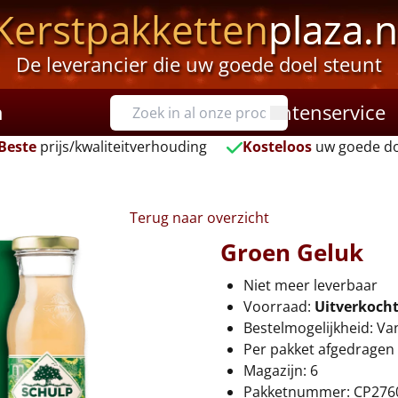
Kerstpakketten
plaza.n
De leverancier die uw goede doel steunt
n
Klantenservice
Beste
prijs/kwaliteitverhouding
Kosteloos
uw goede do
Terug naar overzicht
Groen Geluk
Niet meer leverbaar
Voorraad:
Uitverkoch
Bestelmogelijkheid: Va
Per pakket afgedragen 
Magazijn: 6
Pakketnummer: CP276