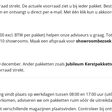
ad strekt. De actuele voorraad ziet u bij ieder pakket. Best
an en ontvangt u direct per e-mail. Met één klik kun u akkoo
00 excl. BTW per pakket) helpen onze adviseurs u graag. To
ze 10 showrooms. Maak een afspraak voor
showroombezoe
 20 december. Ander pakketten zoals
Jubileum Kerstpakkett
orraad strekt.
g vindt plaats op werkdagen tussen 08:00 en 17:00 uur (uitl
oorkomen, adviseren we om pakketten ruim vóór de uitreikd
t verschillende magazijnen plaatsvinden. Controleer bij ontv