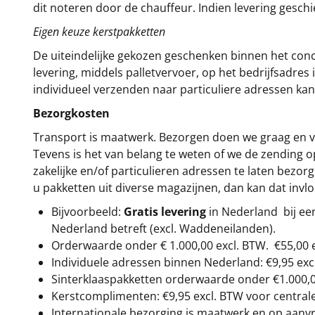
dit noteren door de chauffeur. Indien levering gesch
Eigen keuze kerstpakketten
De uiteindelijke gekozen geschenken binnen het con
levering, middels palletvervoer, op het bedrijfsadre
individueel verzenden naar particuliere adressen kan
Bezorgkosten
Transport is maatwerk. Bezorgen doen we graag en va
Tevens is het van belang te weten of we de zending 
zakelijke en/of particulieren adressen te laten bezor
u pakketten uit diverse magazijnen, dan kan dat inv
Bijvoorbeeld:
Gratis levering
in Nederland bij e
Nederland betreft (excl. Waddeneilanden).
Orderwaarde onder €
1.000,00
excl. BTW.
€55,00 
Individuele adressen binnen Nederland: €9,95 exc
Sinterklaaspakketten orderwaarde onder €
1.000,
Kerstcomplimenten: €9,95 excl. BTW voor centrale 
Internationale bezorging is maatwerk en op aanvraa