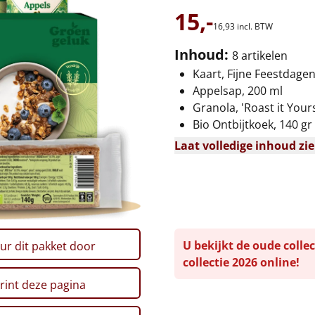
15,-
16,
93
incl. BTW
Inhoud:
8 artikelen
Kaart, Fijne Feestdage
Appelsap, 200 ml
Granola, 'Roast it Yours
Bio Ontbijtkoek, 140 gr
Laat volledige inhoud zi
U bekijkt de oude collec
ur dit pakket door
collectie 2026 online!
rint deze pagina