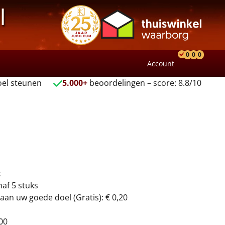
l
0
0
0
Account
Product
Verlang
Wink
el steunen
5.000+
beoordelingen – score: 8.8/10
t
naf 5 stuks
aan uw goede doel (Gratis): € 0,20
00