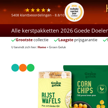
5408
klantbeoordelingen -
8.8
/10
Alle kerstpakketten 2026
Goede Doele
Grootste
collectie
Laagste
prijsgarantie
U bevindt zich hier:
Home
»
Groen Geluk