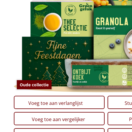
Oude collectie
Voeg toe aan verlanglijst
Stu
Voeg toe aan vergelijker
P