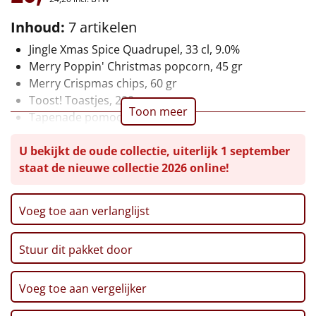
Leuke
Inhoud:
7 artikelen
Jingle Xmas Spice Quadrupel, 33 cl, 9.0%
Goedkope
Merry Poppin' Christmas popcorn, 45 gr
Merry Crispmas chips, 60 gr
Uniek
Toost! Toastjes, 200 gr
Toon meer
Tapenade pomodori.106 ml
Alle thema's
Knoflook aïolli, 106 ml
U bekijkt de oude collectie, uiterlijk 1 september
Kerst borrelmix noten, 140 gr
Artikel
staat de nieuwe collectie 2026 online!
Verpakt in een geschenkddoos
Hitster
NIEUW
Voeg toe aan verlanglijst
Pizzarette
Stuur dit pakket door
Tas
Wake up light
Voeg toe aan vergelijker
NIEUW