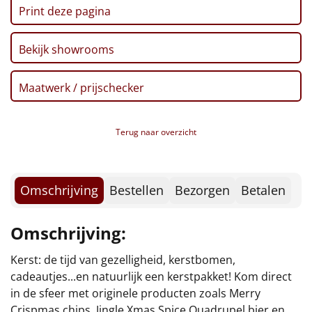
Borrelplank
Print deze pagina
Warmtekussen
NIEUW
Bekijk showrooms
Slowcooker
POPULAIR
Maatwerk / prijschecker
Noodradio
NIEUW
Terug naar overzicht
Deken (fleece plaid)
Alle artikelen
Omschrijving
Bestellen
Bezorgen
Betalen
Overige
Omschrijving:
Ideeën
Kerst: de tijd van gezelligheid, kerstbomen,
Personeel
cadeautjes...en natuurlijk een kerstpakket! Kom direct
in de sfeer met originele producten zoals Merry
Doe het zelf
Crispmas chips, Jingle Xmas Spice Quadrupel bier en