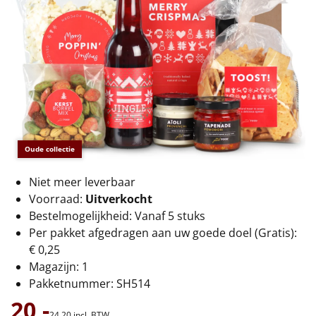
€75 tot €100
€100 en hoger
Alle kerstpakketten 2026
Thema
Origineel
Oude collectie
Rituals
Niet meer leverbaar
Voorraad:
Uitverkocht
Luxe
Bestelmogelijkheid: Vanaf 5 stuks
Per pakket afgedragen aan uw goede doel (Gratis):
Mannen
€ 0,25
Magazijn: 1
Vrouwen
Pakketnummer: SH514
20,-
Duurzaam
24,
20
incl. BTW