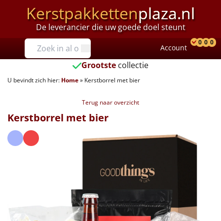
Kerstpakketten
plaza.nl
De leverancier die uw goede doel steunt
Prijzen
0
0
0
Account
Prod
Ver
W
Tot €25
Grootste
collectie
U bevindt zich hier:
Home
»
Kerstborrel met bier
€25 tot €35
Terug naar overzicht
€35 tot €40
Kerstborrel met bier
€40 tot €45
€45 tot €50
€50 tot €55
€55 tot €75