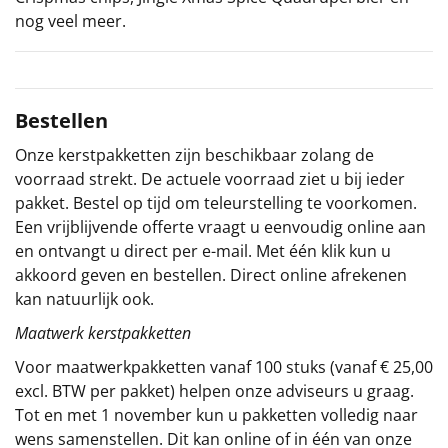
nog veel meer.
Sinterklaaspakketten
Particulier
Bestellen
Kerstgeschenken 2026
Onze kerstpakketten zijn beschikbaar zolang de
Relatiegeschenken
voorraad strekt. De actuele voorraad ziet u bij ieder
pakket. Bestel op tijd om teleurstelling te voorkomen.
Cadeaubon
Een vrijblijvende offerte vraagt u eenvoudig online aan
en ontvangt u direct per e-mail. Met één klik kun u
Per stuk
akkoord geven en bestellen. Direct online afrekenen
kan natuurlijk ook.
Alle overige
Maatwerk kerstpakketten
Voor maatwerkpakketten vanaf 100 stuks (vanaf € 25,00
excl. BTW per pakket) helpen onze adviseurs u graag.
Tot en met 1 november kun u pakketten volledig naar
wens samenstellen. Dit kan online of in één van onze