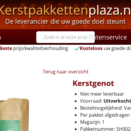
Kerstpakketten
plaza.n
De leverancier die uw goede doel steunt
n
Klantenservice
Beste
prijs/kwaliteitverhouding
Kosteloos
uw goede do
Terug naar overzicht
Kerstgenot
Niet meer leverbaar
Voorraad:
Uitverkoch
Bestelmogelijkheid: Va
Per pakket afgedragen 
Magazijn: 1
Pakketnummer: SH002