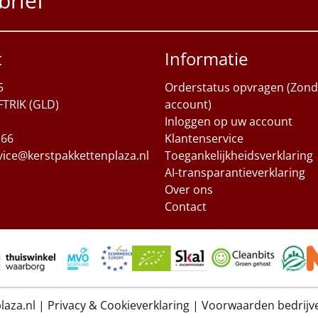
brief
t
Informatie
5
Orderstatus opvragen (Zond
FTRIK (GLD)
account)
Inloggen op uw account
 66
Klantenservice
vice@kerstpakkettenplaza.nl
Toegankelijkheidsverklaring
AI-transparantieverklaring
Over ons
Contact
laza.nl
|
Privacy & Cookieverklaring
|
Voorwaarden bedrijv