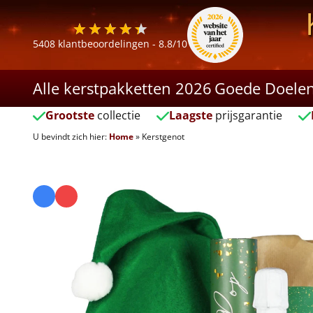
5408
klantbeoordelingen -
8.8
/10
Alle kerstpakketten 2026
Goede Doele
Grootste
collectie
Laagste
prijsgarantie
U bevindt zich hier:
Home
»
Kerstgenot