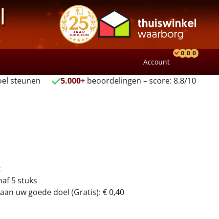
l
0
0
0
Account
Product
Verlang
Wink
el steunen
5.000+
beoordelingen – score: 8.8/10
t
naf 5 stuks
aan uw goede doel (Gratis): € 0,40