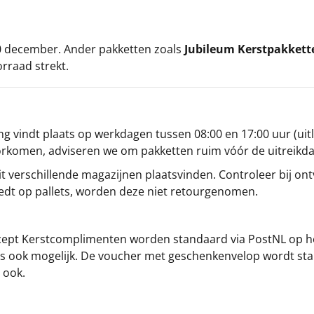
 20 december. Ander pakketten zoals
Jubileum Kerstpakkett
orraad strekt.
g vindt plaats op werkdagen tussen 08:00 en 17:00 uur (uitl
oorkomen, adviseren we om pakketten ruim vóór de uitreikd
t verschillende magazijnen plaatsvinden. Controleer bij ontv
iedt op pallets, worden deze niet retourgenomen.
cept
Kerstcomplimenten
worden standaard via PostNL op h
s is ook mogelijk. De voucher met geschenkenvelop wordt sta
 ook.