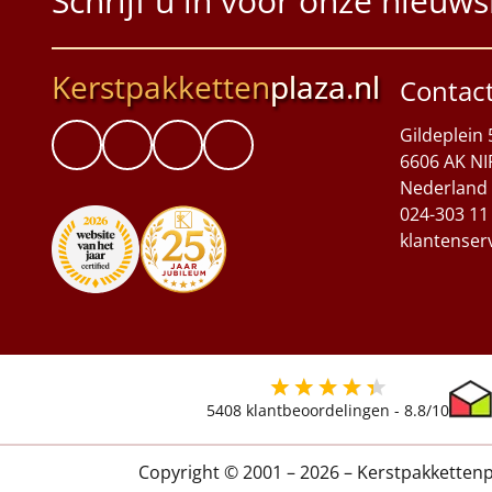
Schrijf u in voor onze nieuws
Kerstpakketten
plaza.nl
Contac
Gildeplein 
6606 AK NI
Nederland
024-303 11
klantenser
5408
klantbeoordelingen -
8.8
/10
Copyright © 2001 – 2026 – Kerstpakkettenp