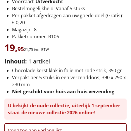
Voorraad:
Uitverkocht
Bestelmogelijkheid: Vanaf 5 stuks
Leuke
Per pakket afgedragen aan uw goede doel (Gratis):
€ 0,20
Goedkope
Magazijn: 8
Pakketnummer: R106
Uniek
19,
95
21,
75
incl. BTW
Alle thema's
Inhoud:
1 artikel
Artikel
Chocolade kerst klok in folie met rode strik, 350 gr
Hitster
Verpakt per 5 stuks in een verzenddoos, 390 x 290 x
NIEUW
230 mm
Pizzarette
Niet geschikt voor huis aan huis verzending
Tas
U bekijkt de oude collectie, uiterlijk 1 september
staat de nieuwe collectie 2026 online!
Wake up light
NIEUW
Voeg toe aan verlanglijst