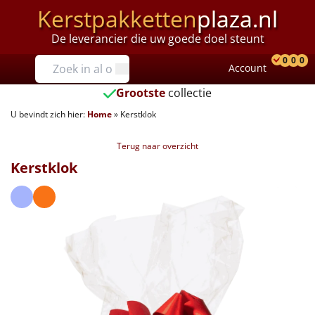
Kerstpakketten
plaza.nl
De leverancier die uw goede doel steunt
Prijzen
0
0
0
Account
Prod
Ver
W
Tot €25
Grootste
collectie
U bevindt zich hier:
Home
»
Kerstklok
€25 tot €35
Terug naar overzicht
€35 tot €40
Kerstklok
€40 tot €45
€45 tot €50
€50 tot €55
€55 tot €75