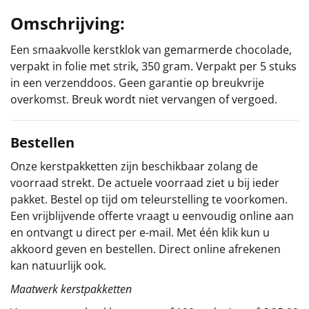
Omschrijving:
Sinterklaaspakketten
Een smaakvolle kerstklok van gemarmerde chocolade,
Particulier
verpakt in folie met strik, 350 gram. Verpakt per 5 stuks
in een verzenddoos. Geen garantie op breukvrije
Kerstgeschenken 2026
overkomst. Breuk wordt niet vervangen of vergoed.
Relatiegeschenken
Bestellen
Cadeaubon
Onze kerstpakketten zijn beschikbaar zolang de
voorraad strekt. De actuele voorraad ziet u bij ieder
Per stuk
pakket. Bestel op tijd om teleurstelling te voorkomen.
Een vrijblijvende offerte vraagt u eenvoudig online aan
Alle overige
en ontvangt u direct per e-mail. Met één klik kun u
akkoord geven en bestellen. Direct online afrekenen
kan natuurlijk ook.
Maatwerk kerstpakketten