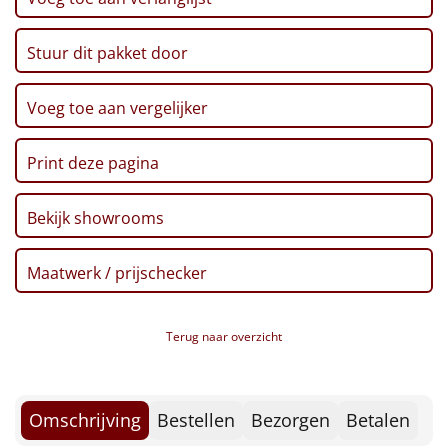
Borrelplank
Stuur dit pakket door
Warmtekussen
NIEUW
Slowcooker
Voeg toe aan vergelijker
POPULAIR
Noodradio
NIEUW
Print deze pagina
Deken (fleece plaid)
Bekijk showrooms
Alle artikelen
Maatwerk / prijschecker
Overige
Ideeën
Terug naar overzicht
Personeel
Omschrijving
Bestellen
Bezorgen
Betalen
Doe het zelf