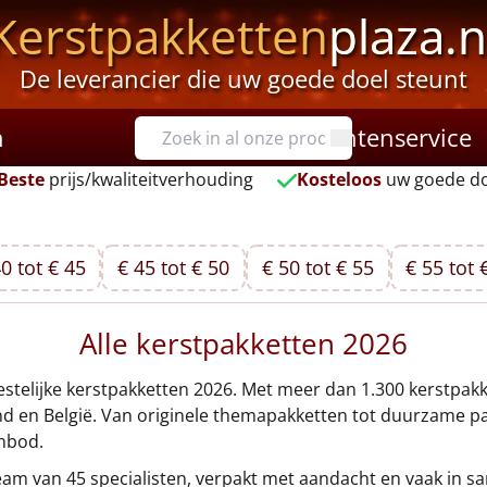
Kerstpakketten
plaza.n
De leverancier die uw goede doel steunt
n
Klantenservice
Beste
prijs/kwaliteitverhouding
Kosteloos
uw goede do
0 tot € 45
€ 45 tot € 50
€ 50 tot € 55
€ 55 tot 
Alle kerstpakketten 2026
eestelijke kerstpakketten 2026. Met meer dan 1.300 kerstpakk
nd en België. Van originele themapakketten tot duurzame pa
anbod.
eam van 45 specialisten, verpakt met aandacht en vaak in s