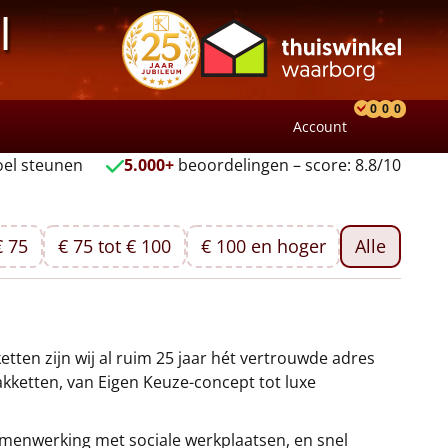
l
0
0
0
Account
Product
Verlang
Wink
el steunen
5.000+
beoordelingen – score: 8.8/10
€ 75
€ 75 tot € 100
€ 100 en hoger
Alle
etten zijn wij al ruim 25 jaar hét vertrouwde adres
kketten, van Eigen Keuze-concept tot luxe
amenwerking met sociale werkplaatsen, en snel