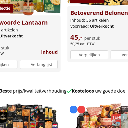
lectie
Betoverend Belonen
Inhoud: 36 artikelen
woorde Lantaarn
Voorraad:
Uitverkocht
 artikelen
45,-
Uitverkocht
per stuk
50,25
incl. BTW
 stuk
Inhoud
BTW
Vergelijken
Ver
ijken
Verlanglijst
Beste
prijs/kwaliteitverhouding
Kosteloos
uw goede doel