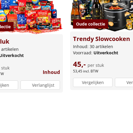
Oude collectie
lectie
Trendy Slowcooken
luk
Inhoud: 30 artikelen
 artikelen
Voorraad:
Uitverkocht
Uitverkocht
45,-
per stuk
 stuk
53,45
incl. BTW
Inhoud
BTW
Vergelijken
Ver
ijken
Verlanglijst