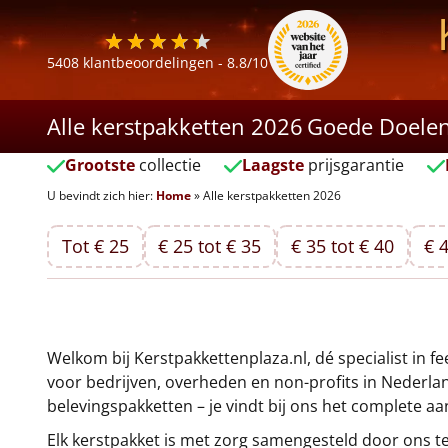
5408
klantbeoordelingen -
8.8
/10
Alle kerstpakketten 2026
Goede Doele
Grootste
collectie
Laagste
prijsgarantie
U bevindt zich hier:
Home
»
Alle kerstpakketten 2026
Tot € 25
€ 25 tot € 35
€ 35 tot € 40
€ 4
Welkom bij Kerstpakkettenplaza.nl, dé specialist in f
voor bedrijven, overheden en non-profits in Nederla
belevingspakketten – je vindt bij ons het complete a
Elk kerstpakket is met zorg samengesteld door ons t