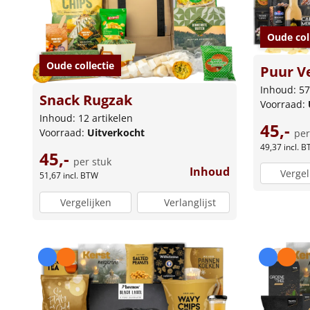
Oude col
Oude collectie
Puur V
Inhoud: 57
Snack Rugzak
Voorraad:
Inhoud: 12 artikelen
45,-
Voorraad:
Uitverkocht
per
49,37
incl. 
45,-
per stuk
Inhoud
Vergel
51,67
incl. BTW
Vergelijken
Verlanglijst