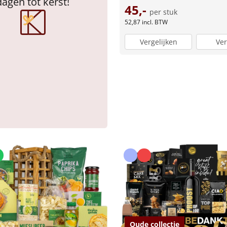
dagen tot kerst!
45,-
per stuk
52,87
incl. BTW
Vergelijken
Ver
Oude collectie