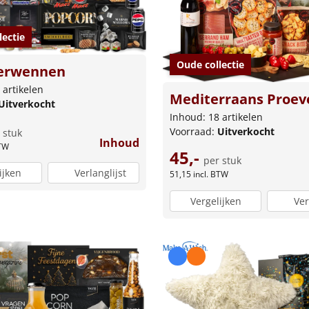
lectie
Oude collectie
erwennen
 artikelen
Mediterraans Proev
Uitverkocht
Inhoud: 18 artikelen
Voorraad:
Uitverkocht
 stuk
Inhoud
BTW
45,-
per stuk
ijken
Verlanglijst
51,15
incl. BTW
Vergelijken
Ver